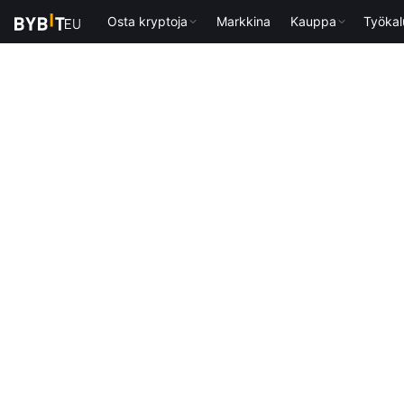
Osta kryptoja
Markkina
Kauppa
Työkal