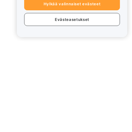
Hylkää valinnaiset evästeet
Evästeasetukset
eet
Lakiasiat
Eturistiriitapolitiikka
Yhteenveto säilytys- ja
hallinnointikäytännöstä
rd
ESG-tiedot
Crypto-Asset White Papers