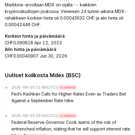
Markkina-arvoltaan MDX on sijalla -- kaikkien
kryptovaluuttojen joukossa. Viimeisen 24 tunnin aikana MDX-
rahakkeen korkein hinta oli 0.00043032 CHF ja alin hinta oli
0.00042446 CHF.
Korkein hinta ja päivämäärä
CHF0.090818 Apr 12, 2023
Alin hinta ja päivämäärä
CHF0.00040907 Jun 30, 2026
Uutiset kolikosta Mdex (BSC)
2026-08-05 21:48
(UTC)
Laskeva
Fed’s Kashkari Calls for Higher Rates Even as Traders Bet
Against a September Rate Hike
2026-08-05 20:05
(UTC)
Laskeva
Federal Reserve Governor Cook warns of the risk of
entrenched inflation, stating that he will support interest rate