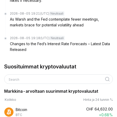
hikes if necessary.
2026-08-05 19:21
(UTC)
Neutraali
As Warsh and the Fed contemplate fewer meetings,
markets brace for potential volatility ahead
2026-08-05 19:18
(UTC)
Neutraali
Changes to the Fed’s Interest Rate Forecasts – Latest Data
Released
Suosituimmat kryptovaluutat
Search
Markkina-arvoltaan suurimmat kryptovaluutat
Kolikko
Hinta ja 24 tunnin %
CHF
64,632.00
Bitcoin
+0.68%
BTC