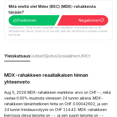
Mitä mieltä olet Mdex (BSC) (MDX)-rahakkeista
tänään?
Positiivinen
Negatiivinen
Huomautus: Tämä kysely heijastaa vain käyttäjien mielipiteitä eikä se ole
taloudellinen neuvo. Bybit EU ei tue sitä, eikä sen ole tarkoitus osoittaa tulevaa
kehitystä.
Yleiskatsaus
Uutiset
Sijoitus
Sosiaalinen
UKK:t
MDX-rahakkeen reaaliaikaisen hinnan
yhteenveto
Aug 5, 2026 MDX-rahakkeen markkina-arvo on CHF--, mikä
vastaa 0.00% muutosta viimeisen 24 tunnin aikana. MDX-
rahakkeen tämänhetkinen hinta on CHF 0.00042602, ja sen
24 tunnin treidausvolyymi on CHF 114.42. MDX-rahakkeen
kierrossa oleva tarjonta on --, ja sen suurin tarjonta on --.