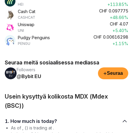
+113.85%
HEI
CHF
0.097775
Cash Cat
+48.66%
CASHCAT
CHF
4.07
Uniswap
+5.40%
UNI
CHF
0.00616298
Pudgy Penguins
+1.15%
PENGU
Seuraa meitä sosiaalisessa mediassa
Followers
+
Seuraa
@Bybit EU
Usein kysyttyä kolikosta MDX (Mdex
(BSC))
1. How much is today?
As of , () is trading at .