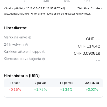
Viimeksi päivitetty: 2026-08-05 22:26:55
(UTC+0)
Tietolähde: CoinGecko
Vastuuvapauslauseke: Historiallinen tuotto ei ole tae tulevasta kehityksestä.
Hintatilastot
Markkina-arvo
--
24 h volyymi
114.42
Kaikkien aikojen huippu
0.090818
Kierrossa oleva tarjonta
--
Hintahistoria (USD)
Tänään
7 päivää
14 päivää
30 päivää
-0.15%
+1.72%
+1.34%
+0.03%