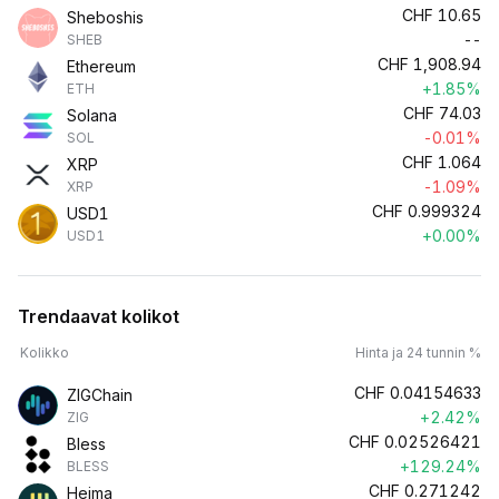
CHF
10.65
Sheboshis
--
SHEB
CHF
1,908.94
Ethereum
+1.85%
ETH
CHF
74.03
Solana
-0.01%
SOL
CHF
1.064
XRP
-1.09%
XRP
CHF
0.999324
USD1
+0.00%
USD1
Trendaavat kolikot
Kolikko
Hinta ja 24 tunnin %
CHF
0.04154633
ZIGChain
+2.42%
ZIG
CHF
0.02526421
Bless
+129.24%
BLESS
CHF
0.271242
Heima