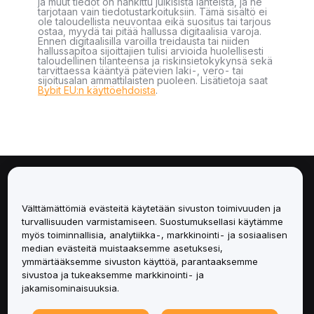
ja muut tiedot on hankittu julkisista lähteistä, ja ne
tarjotaan vain tiedotustarkoituksiin. Tämä sisältö ei
ole taloudellista neuvontaa eikä suositus tai tarjous
ostaa, myydä tai pitää hallussa digitaalisia varoja.
Ennen digitaalisilla varoilla treidausta tai niiden
hallussapitoa sijoittajien tulisi arvioida huolellisesti
taloudellinen tilanteensa ja riskinsietokykynsä sekä
tarvittaessa kääntyä pätevien laki-, vero- tai
sijoitusalan ammattilaisten puoleen. Lisätietoja saat
Bybit EU:n käyttöehdoista
.
Tietoa
Välttämättömiä evästeitä käytetään sivuston toimivuuden ja
Palvelut
turvallisuuden varmistamiseen. Suostumuksellasi käytämme
myös toiminnallisia, analytiikka-, markkinointi- ja sosiaalisen
median evästeitä muistaaksemme asetuksesi,
Tuki
ymmärtääksemme sivuston käyttöä, parantaaksemme
sivustoa ja tukeaksemme markkinointi- ja
Tuotteet
jakamisominaisuuksia.