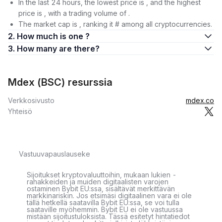
In the last 24 hours, the lowest price is , and the highest
price is , with a trading volume of .
The market cap is , ranking it # among all cryptocurrencies.
2. How much is one ?
3. How many are there?
Mdex (BSC) resurssia
Verkkosivusto
mdex.co
Yhteisö
Vastuuvapauslauseke
Sijoitukset kryptovaluuttoihin, mukaan lukien -
rahakkeiden ja muiden digitaalisten varojen
ostaminen Bybit EU:ssa, sisältävät merkittävän
markkinariskin. Jos etsimäsi digitaalinen vara ei ole
tällä hetkellä saatavilla Bybit EU:ssa, se voi tulla
saataville myöhemmin. Bybit EU ei ole vastuussa
mistään sijoitustuloksista. Tässä esitetyt hintatiedot