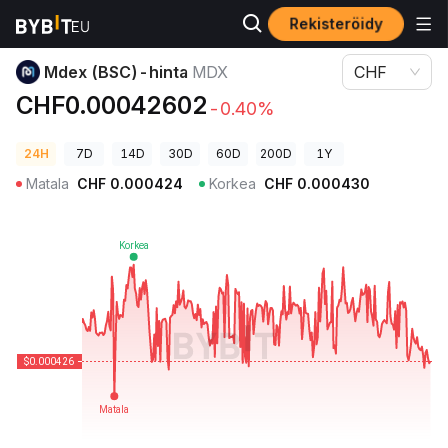
Rekisteröidy
Kryptohinnat
Mdex (BSC)-hinta MDX
Mdex (BSC)-hinta
MDX
CHF
CHF0.00042602
-0.40%
24H
7D
14D
30D
60D
200D
1Y
Matala
CHF
0.000424
Korkea
CHF
0.000430