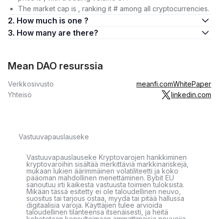
The market cap is , ranking it # among all cryptocurrencies.
2. How much is one ?
3. How many are there?
Mean DAO resurssia
Verkkosivusto
meanfi.com
WhitePaper
Yhteisö
linkedin.com
Vastuuvapauslauseke
Vastuuvapauslauseke Kryptovarojen hankkiminen
kryptovaroihin sisältää merkittäviä markkinariskejä,
mukaan lukien äärimmäinen volatiliteetti ja koko
pääoman mahdollinen menettäminen. Bybit EU
sanoutuu irti kaikesta vastuusta toimien tuloksista.
Mikään tässä esitetty ei ole taloudellinen neuvo,
suositus tai tarjous ostaa, myydä tai pitää hallussa
digitaalisia varoja. Käyttäjien tulee arvioida
taloudellinen tilanteensa itsenäisesti, ja heitä
kehotetaan konsultoimaan ammattimaisia neuvojia.