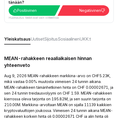
tänään?
Positiivinen
Negatiivinen
Huomautus: tiedot ovat vain viitteellisiä.
Yleiskatsaus
Uutiset
Sijoitus
Sosiaalinen
UKK:t
MEAN-rahakkeen reaaliaikaisen hinnan
yhteenveto
Aug 9, 2026 MEAN-rahakkeen markkina-arvo on CHF5.23K,
mikä vastaa 0.00% muutosta viimeisen 24 tunnin aikana.
MEAN-rahakkeen tämänhetkinen hinta on CHF 0.00002671, ja
sen 24 tunnin treidausvolyymi on CHF 1.59. MEAN-rahakkeen
kierrossa oleva tarjonta on 195.82M, ja sen suurin tarjonta on
210.00M. Markkina-arvoltaan MEAN on sijalla 11139 kaikkien
kryptovaluuttojen joukossa. Viimeisen 24 tunnin aikana MEAN-
rahakkeen korkein hinta oli 0.00002671 CHF ja alin hinta oli