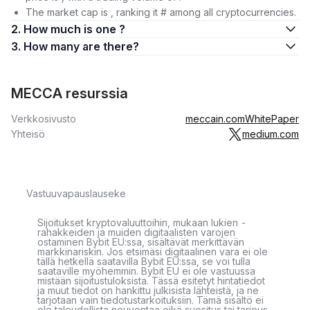
The market cap is , ranking it # among all cryptocurrencies.
2. How much is one ?
3. How many are there?
MECCA resurssia
Verkkosivusto
meccain.com
WhitePaper
Yhteisö
medium.com
Vastuuvapauslauseke
Sijoitukset kryptovaluuttoihin, mukaan lukien -
rahakkeiden ja muiden digitaalisten varojen
ostaminen Bybit EU:ssa, sisältävät merkittävän
markkinariskin. Jos etsimäsi digitaalinen vara ei ole
tällä hetkellä saatavilla Bybit EU:ssa, se voi tulla
saataville myöhemmin. Bybit EU ei ole vastuussa
mistään sijoitustuloksista. Tässä esitetyt hintatiedot
ja muut tiedot on hankittu julkisista lähteistä, ja ne
tarjotaan vain tiedotustarkoituksiin. Tämä sisältö ei
ole taloudellista neuvontaa eikä suositus tai tarjous