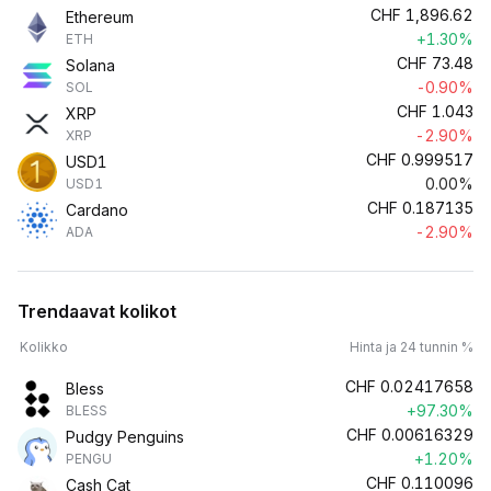
CHF
1,896.62
Ethereum
+1.30%
ETH
CHF
73.48
Solana
-0.90%
SOL
CHF
1.043
XRP
-2.90%
XRP
CHF
0.999517
USD1
0.00%
USD1
CHF
0.187135
Cardano
-2.90%
ADA
Trendaavat kolikot
Kolikko
Hinta ja 24 tunnin %
CHF
0.02417658
Bless
+97.30%
BLESS
CHF
0.00616329
Pudgy Penguins
+1.20%
PENGU
CHF
0.110096
Cash Cat