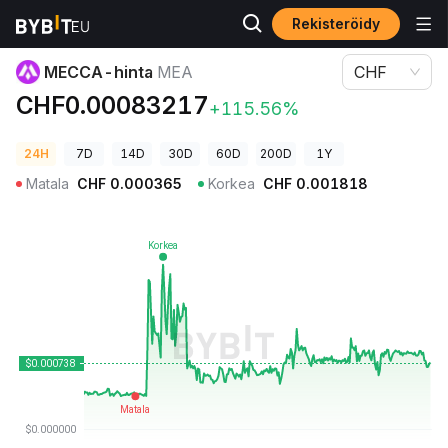
Rekisteröidy
Kryptohinnat
MECCA-hinta MEA
MECCA-hinta
MEA
CHF
CHF0.00083217
+115.56%
24H
7D
14D
30D
60D
200D
1Y
Matala
CHF
0.000365
Korkea
CHF
0.001818