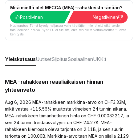
Mitä mieltä olet MECCA (MEA)-rahakkeista tänään?
Positiivinen
Negatiivinen
Huomautus: Tämä kysely heijastaa vain käyttäjien mielipiteitä eikä se ole
taloudellinen neuvo. Bybit EU ei tue sitä, eikä sen ole tarkoitus osoittaa tulevaa
kehitystä.
Yleiskatsaus
Uutiset
Sijoitus
Sosiaalinen
UKK:t
MEA-rahakkeen reaaliaikaisen hinnan
yhteenveto
Aug 6, 2026 MEA-rahakkeen markkina-arvo on CHF3.33M,
mikä vastaa +115.56% muutosta viimeisen 24 tunnin aikana.
MEA-rahakkeen tämänhetkinen hinta on CHF 0.00083217, ja
sen 24 tunnin treidausvolyymi on CHF 24.27K. MEA-
rahakkeen kierrossa oleva tarjonta on 2.11B, ja sen suurin
tarjonta on 100.00B. Markkina-arvoltaan MEA on sijalla 2129