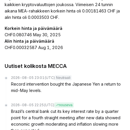
kaikkien kryptovaluuttojen joukossa. Viimeisen 24 tunnin
aikana MEA-rahakkeen korkein hinta oli 0.00181463 CHF ja
alin hinta oli 0.0003503 CHF.
Korkein hinta ja päivämäärä
CHF0.080746 May 30, 2025
Alin hinta ja päivämäärä
CHF0.00032587 Aug 1, 2026
Uutiset kolikosta MECCA
2026-08-05 23:01
(UTC)
Neutraali
Record intervention bought the Japanese Yen a return to
mid-May levels.
2026-08-05 22:25
(UTC)
nouseva
Brazil’s central bank cut its key interest rate by a quarter
point for a fourth straight meeting after new data showed
economic growth moderating and inflation slowing more