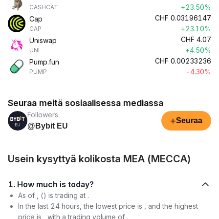
+23.50%
CASHCAT
CHF
0.03196147
Cap
+23.10%
CAP
CHF
4.07
Uniswap
+4.50%
UNI
CHF
0.00233236
Pump.fun
-4.30%
PUMP
Seuraa meitä sosiaalisessa mediassa
Followers
+
Seuraa
@Bybit EU
Usein kysyttyä kolikosta MEA (MECCA)
1. How much is today?
As of , () is trading at .
In the last 24 hours, the lowest price is , and the highest
price is , with a trading volume of .