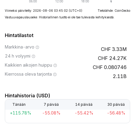
Viimeksi päivitetty: 2026-08-06 03:45:02
(UTC+0)
Tietolähde: CoinGecko
Vastuuvapauslauseke: Historiallinen tuotto ei ole tae tulevasta kehityksestä.
Hintatilastot
Markkina-arvo
3.33M
24 h volyymi
24.27K
Kaikkien aikojen huippu
0.080746
Kierrossa oleva tarjonta
2.11B
Hintahistoria (USD)
Tänään
7 päivää
14 päivää
30 päivää
+115.78%
-55.08%
-55.42%
-56.48%