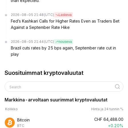
than expected.
2026-08-05 21:48
(UTC)
Laskeva
Fed’s Kashkari Calls for Higher Rates Even as Traders Bet
Against a September Rate Hike
2026-08-05 21:44
(UTC)
nouseva
Brazil cuts rates by 25 bps again, September rate cut in
play
Suosituimmat kryptovaluutat
Search
Markkina-arvoltaan suurimmat kryptovaluutat
Kolikko
Hinta ja 24 tunnin %
CHF
64,488.00
Bitcoin
+0.20%
BTC