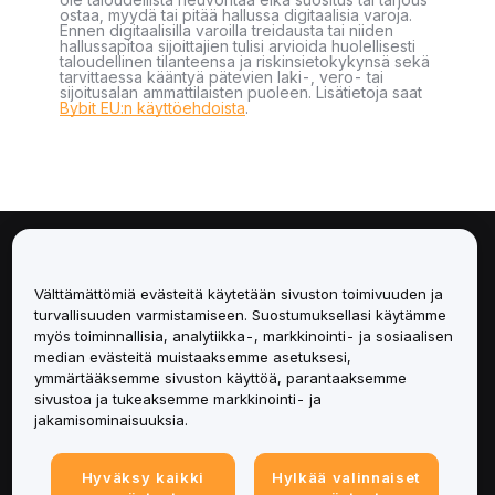
ostaa, myydä tai pitää hallussa digitaalisia varoja.
Ennen digitaalisilla varoilla treidausta tai niiden
hallussapitoa sijoittajien tulisi arvioida huolellisesti
taloudellinen tilanteensa ja riskinsietokykynsä sekä
tarvittaessa kääntyä pätevien laki-, vero- tai
sijoitusalan ammattilaisten puoleen. Lisätietoja saat
Bybit EU:n käyttöehdoista
.
Tietoa
Välttämättömiä evästeitä käytetään sivuston toimivuuden ja
Palvelut
turvallisuuden varmistamiseen. Suostumuksellasi käytämme
myös toiminnallisia, analytiikka-, markkinointi- ja sosiaalisen
median evästeitä muistaaksemme asetuksesi,
Tuki
ymmärtääksemme sivuston käyttöä, parantaaksemme
sivustoa ja tukeaksemme markkinointi- ja
Tuotteet
jakamisominaisuuksia.
Lakiasiat
Hyväksy kaikki
Hylkää valinnaiset