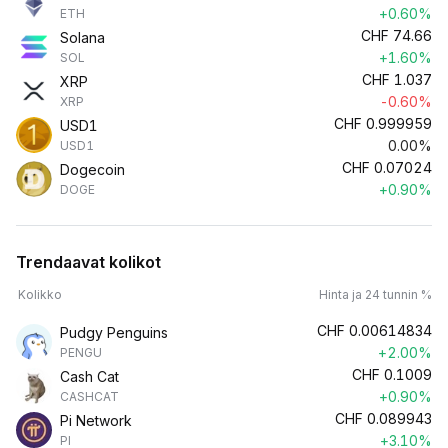
+0.60%
ETH
CHF
74.66
Solana
+1.60%
SOL
CHF
1.037
XRP
-0.60%
XRP
CHF
0.999959
USD1
0.00%
USD1
CHF
0.07024
Dogecoin
+0.90%
DOGE
Trendaavat kolikot
Kolikko
Hinta ja 24 tunnin %
CHF
0.00614834
Pudgy Penguins
+2.00%
PENGU
CHF
0.1009
Cash Cat
+0.90%
CASHCAT
CHF
0.089943
Pi Network
+3.10%
PI