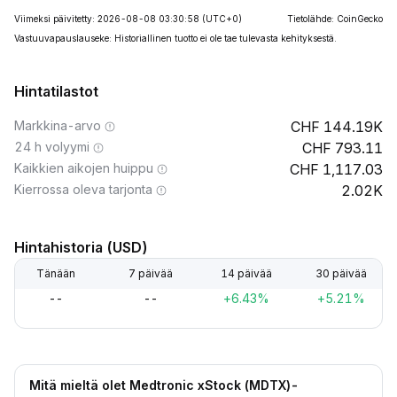
Viimeksi päivitetty: 2026-08-08 03:30:58
(UTC+0)
Tietolähde: CoinGecko
Vastuuvapauslauseke: Historiallinen tuotto ei ole tae tulevasta kehityksestä.
Hintatilastot
Markkina-arvo
144.19K
24 h volyymi
793.11
Kaikkien aikojen huippu
1,117.03
Kierrossa oleva tarjonta
2.02K
Hintahistoria (USD)
Tänään
7 päivää
14 päivää
30 päivää
--
--
+6.43%
+5.21%
Mitä mieltä olet Medtronic xStock (MDTX)-