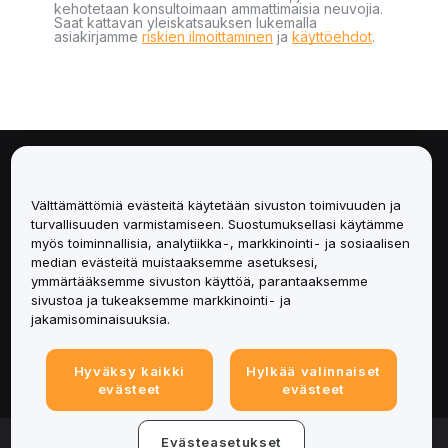
kehotetaan konsultoimaan ammattimaisia neuvojia.
Saat kattavan yleiskatsauksen lukemalla
asiakirjamme
riskien ilmoittaminen
ja
käyttöehdot
.
Tietoa
Välttämättömiä evästeitä käytetään sivuston toimivuuden ja
Palvelut
turvallisuuden varmistamiseen. Suostumuksellasi käytämme
myös toiminnallisia, analytiikka-, markkinointi- ja sosiaalisen
median evästeitä muistaaksemme asetuksesi,
Tuki
ymmärtääksemme sivuston käyttöä, parantaaksemme
sivustoa ja tukeaksemme markkinointi- ja
Tuotteet
jakamisominaisuuksia.
Lakiasiat
Hyväksy kaikki
Hylkää valinnaiset
evästeet
evästeet
© 2025-2026 Bybit.eu. Kaikki oikeudet pidätetään.
Evästeasetukset