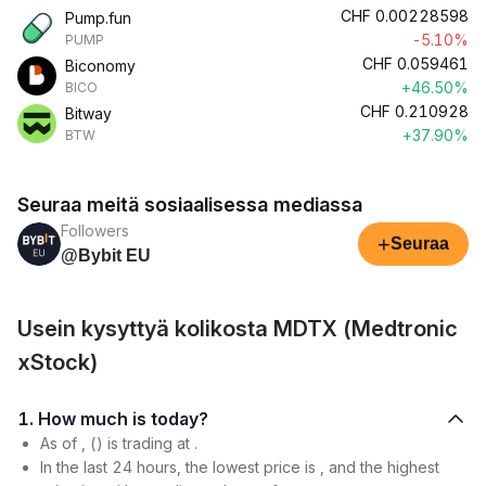
CHF
0.00228598
Pump.fun
-5.10%
PUMP
CHF
0.059461
Biconomy
+46.50%
BICO
CHF
0.210928
Bitway
+37.90%
BTW
Seuraa meitä sosiaalisessa mediassa
Followers
+
Seuraa
@Bybit EU
Usein kysyttyä kolikosta MDTX (Medtronic
xStock)
1. How much is today?
As of , () is trading at .
In the last 24 hours, the lowest price is , and the highest