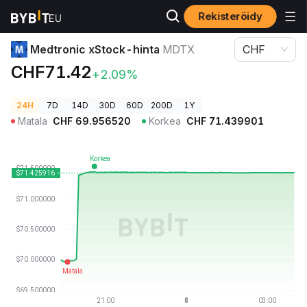
Rekisteröidy
Kryptohinnat
Medtronic xStock-hinta MDTX
Medtronic xStock-hinta
MDTX
CHF
CHF71.42
+2.09%
24H
7D
14D
30D
60D
200D
1Y
Matala
CHF
69.956520
Korkea
CHF
71.439901