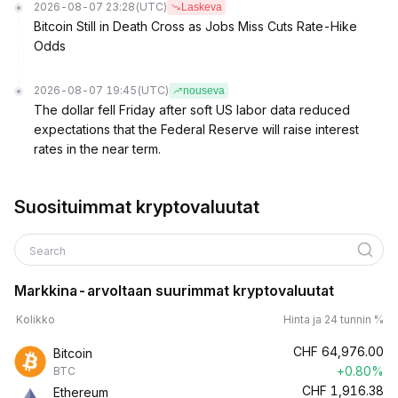
2026-08-07 23:28
(UTC)
Laskeva
Bitcoin Still in Death Cross as Jobs Miss Cuts Rate-Hike
Odds
2026-08-07 19:45
(UTC)
nouseva
The dollar fell Friday after soft US labor data reduced
expectations that the Federal Reserve will raise interest
rates in the near term.
Suosituimmat kryptovaluutat
Search
Markkina-arvoltaan suurimmat kryptovaluutat
Kolikko
Hinta ja 24 tunnin %
CHF
64,976.00
Bitcoin
+0.80%
BTC
CHF
1,916.38
Ethereum