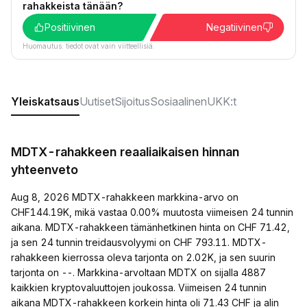
rahakkeista tänään?
Positiivinen
Negatiivinen
Huomautus: tiedot ovat vain viitteellisiä.
Yleiskatsaus
Uutiset
Sijoitus
Sosiaalinen
UKK:t
MDTX-rahakkeen reaaliaikaisen hinnan
yhteenveto
Aug 8, 2026 MDTX-rahakkeen markkina-arvo on
CHF144.19K, mikä vastaa 0.00% muutosta viimeisen 24 tunnin
aikana. MDTX-rahakkeen tämänhetkinen hinta on CHF 71.42,
ja sen 24 tunnin treidausvolyymi on CHF 793.11. MDTX-
rahakkeen kierrossa oleva tarjonta on 2.02K, ja sen suurin
tarjonta on --. Markkina-arvoltaan MDTX on sijalla 4887
kaikkien kryptovaluuttojen joukossa. Viimeisen 24 tunnin
aikana MDTX-rahakkeen korkein hinta oli 71.43 CHF ja alin