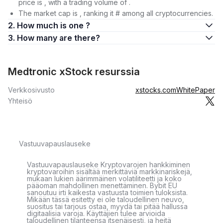
price is , with a trading volume of .
The market cap is , ranking it # among all cryptocurrencies.
2. How much is one ?
3. How many are there?
Medtronic xStock resurssia
Verkkosivusto
xstocks.com
WhitePaper
Yhteisö
Vastuuvapauslauseke
Vastuuvapauslauseke Kryptovarojen hankkiminen
kryptovaroihin sisältää merkittäviä markkinariskejä,
mukaan lukien äärimmäinen volatiliteetti ja koko
pääoman mahdollinen menettäminen. Bybit EU
sanoutuu irti kaikesta vastuusta toimien tuloksista.
Mikään tässä esitetty ei ole taloudellinen neuvo,
suositus tai tarjous ostaa, myydä tai pitää hallussa
digitaalisia varoja. Käyttäjien tulee arvioida
taloudellinen tilanteensa itsenäisesti, ja heitä