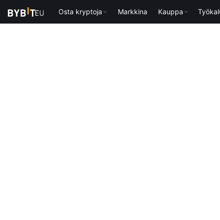
Osta kryptoja
Markkina
Kauppa
Työkal