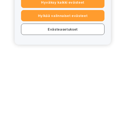
Hyväksy kaikki evästeet
Hylkää valinnaiset evästeet
Evästeasetukset
eet
Lakiasiat
Eturistiriitapolitiikka
Yhteenveto säilytys- ja
hallinnointikäytännöstä
rd
ESG-tiedot