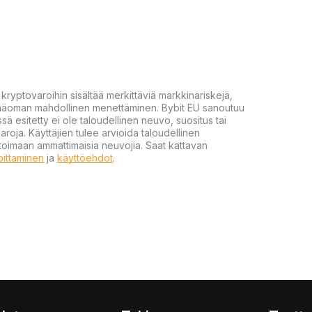
yptovaroihin sisältää merkittäviä markkinariskejä,
 pääoman mahdollinen menettäminen. Bybit EU sanoutuu
ssä esitetty ei ole taloudellinen neuvo, suositus tai
varoja. Käyttäjien tulee arvioida taloudellinen
ultoimaan ammattimaisia neuvojia. Saat kattavan
moittaminen
ja
käyttöehdot
.