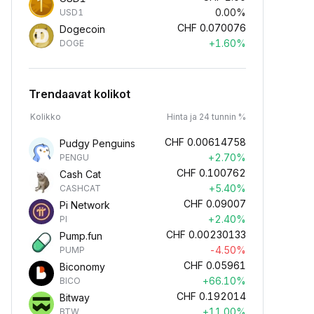
0.00%
USD1
CHF
0.070076
Dogecoin
+1.60%
DOGE
Trendaavat kolikot
Kolikko
Hinta ja 24 tunnin %
CHF
0.00614758
Pudgy Penguins
+2.70%
PENGU
CHF
0.100762
Cash Cat
+5.40%
CASHCAT
CHF
0.09007
Pi Network
+2.40%
PI
CHF
0.00230133
Pump.fun
-4.50%
PUMP
CHF
0.05961
Biconomy
+66.10%
BICO
CHF
0.192014
Bitway
+11.00%
BTW