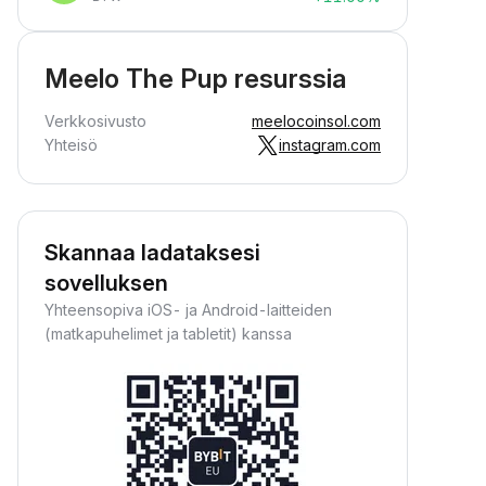
Meelo The Pup resurssia
Verkkosivusto
meelocoinsol.com
Yhteisö
instagram.com
Skannaa ladataksesi
sovelluksen
Yhteensopiva iOS- ja Android-laitteiden
(matkapuhelimet ja tabletit) kanssa