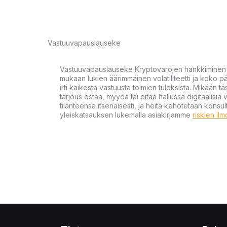
Vastuuvapauslauseke
Vastuuvapauslauseke Kryptovarojen hankkiminen kr
mukaan lukien äärimmäinen volatiliteetti ja koko
irti kaikesta vastuusta toimien tuloksista. Mikään tä
tarjous ostaa, myydä tai pitää hallussa digitaalisia 
tilanteensa itsenäisesti, ja heitä kehotetaan kons
yleiskatsauksen lukemalla asiakirjamme
riskien il