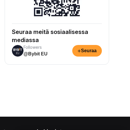
Seuraa meitä sosiaalisessa
mediassa
Followers
+
Seuraa
@Bybit EU