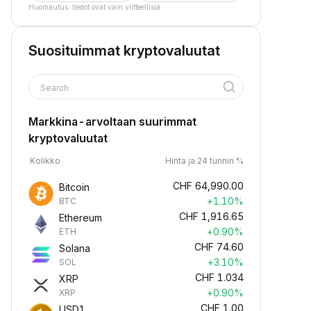
Huomautus: tiedot ovat vain viitteellisiä.
Suosituimmat kryptovaluutat
Search
Markkina-arvoltaan suurimmat
kryptovaluutat
Kolikko
Hinta ja 24 tunnin %
CHF
64,990.00
Bitcoin
+1.10%
BTC
CHF
1,916.65
Ethereum
+0.90%
ETH
CHF
74.60
Solana
+3.10%
SOL
CHF
1.034
XRP
+0.90%
XRP
CHF
1.00
USD1