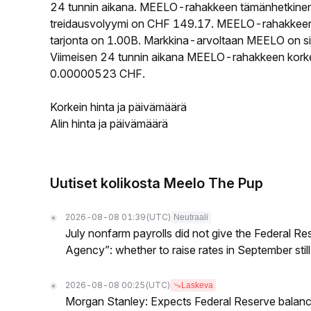
24 tunnin aikana. MEELO-rahakkeen tämänhetkinen
treidausvolyymi on CHF 149.17. MEELO-rahakkeen k
tarjonta on 1.00B. Markkina-arvoltaan MEELO on sij
Viimeisen 24 tunnin aikana MEELO-rahakkeen korkein
0.00000523 CHF.
Korkein hinta ja päivämäärä
Alin hinta ja päivämäärä
Uutiset kolikosta Meelo The Pup
2026-08-08 01:39
(UTC)
Neutraali
July nonfarm payrolls did not give the Federal 
Agency”: whether to raise rates in September still
2026-08-08 00:25
(UTC)
Laskeva
Morgan Stanley: Expects Federal Reserve balance 