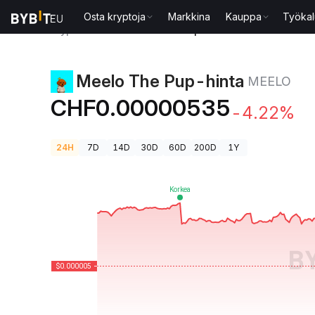
Osta kryptoja
Markkina
Kauppa
Työkal
Kryptohinnat
Meelo The Pup-hinta MEELO
Meelo The Pup-hinta
MEELO
CHF0.00000535
-4.22%
24H
7D
14D
30D
60D
200D
1Y