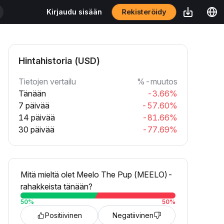
Rekisteröidy
Kirjaudu sisään
Hintahistoria (USD)
Tietojen vertailu
%-muutos
Tänään
-3.66%
7 päivää
-57.60%
14 päivää
-81.66%
30 päivää
-77.69%
Mitä mieltä olet Meelo The Pup (MEELO)-
rahakkeista tänään?
50
%
50
%
Positiivinen
Negatiivinen