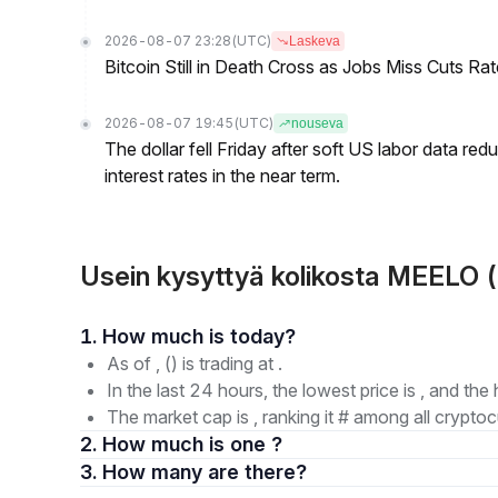
2026-08-07 23:28
(UTC)
Laskeva
Bitcoin Still in Death Cross as Jobs Miss Cuts R
2026-08-07 19:45
(UTC)
nouseva
The dollar fell Friday after soft US labor data re
interest rates in the near term.
Usein kysyttyä kolikosta MEELO 
1. How much is today?
As of , () is trading at .
In the last 24 hours, the lowest price is , and the 
The market cap is , ranking it # among all cryptoc
2. How much is one ?
3. How many are there?