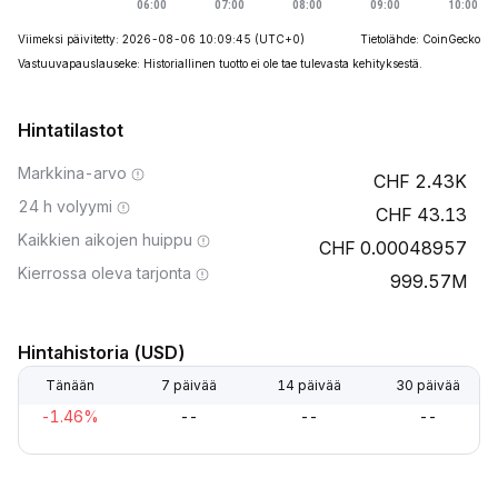
Viimeksi päivitetty: 2026-08-06 10:09:45
(UTC+0)
Tietolähde: CoinGecko
Vastuuvapauslauseke: Historiallinen tuotto ei ole tae tulevasta kehityksestä.
Hintatilastot
Markkina-arvo
2.43K
24 h volyymi
43.13
Kaikkien aikojen huippu
0.00048957
Kierrossa oleva tarjonta
999.57M
Hintahistoria (USD)
Tänään
7 päivää
14 päivää
30 päivää
-1.46%
--
--
--