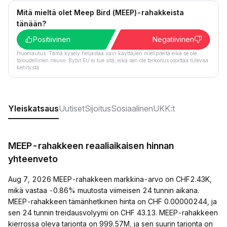
Mitä mieltä olet Meep Bird (MEEP)-rahakkeista
tänään?
Positiivinen
Negatiivinen
Huomautus: Tämä kysely heijastaa vain käyttäjien mielipiteitä eikä se ole
taloudellinen neuvo. Bybit EU ei tue sitä, eikä sen ole tarkoitus osoittaa tulevaa
kehitystä.
Yleiskatsaus
Uutiset
Sijoitus
Sosiaalinen
UKK:t
MEEP-rahakkeen reaaliaikaisen hinnan
yhteenveto
Aug 7, 2026 MEEP-rahakkeen markkina-arvo on CHF2.43K,
mikä vastaa -0.86% muutosta viimeisen 24 tunnin aikana.
MEEP-rahakkeen tämänhetkinen hinta on CHF 0.00000244, ja
sen 24 tunnin treidausvolyymi on CHF 43.13. MEEP-rahakkeen
kierrossa oleva tarjonta on 999.57M, ja sen suurin tarjonta on