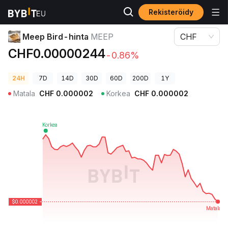
Rekisteröidy
Kryptohinnat
Meep Bird-hinta MEEP
Meep Bird-hinta
MEEP
CHF
CHF0.00000244
-0.86%
24H
7D
14D
30D
60D
200D
1Y
Matala
CHF
0.000002
Korkea
CHF
0.000002