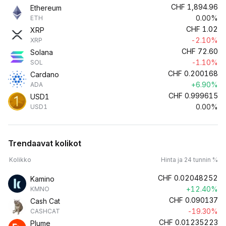
CHF
1,894.96
Ethereum
0.00%
ETH
CHF
1.02
XRP
-2.10%
XRP
CHF
72.60
Solana
-1.10%
SOL
CHF
0.200168
Cardano
+6.90%
ADA
CHF
0.999615
USD1
0.00%
USD1
Trendaavat kolikot
Kolikko
Hinta ja 24 tunnin %
CHF
0.02048252
Kamino
+12.40%
KMNO
CHF
0.090137
Cash Cat
-19.30%
CASHCAT
CHF
0.01235223
Plume