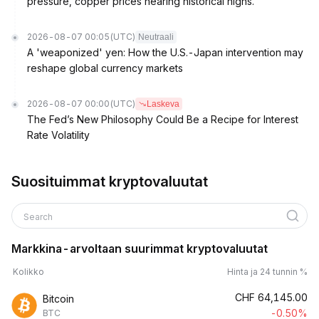
pressure, copper prices nearing historical highs.
2026-08-07 00:05
(UTC)
Neutraali
A 'weaponized' yen: How the U.S.-Japan intervention may
reshape global currency markets
2026-08-07 00:00
(UTC)
Laskeva
The Fed’s New Philosophy Could Be a Recipe for Interest
Rate Volatility
Suosituimmat kryptovaluutat
Search
Markkina-arvoltaan suurimmat kryptovaluutat
Kolikko
Hinta ja 24 tunnin %
CHF
64,145.00
Bitcoin
-0.50%
BTC