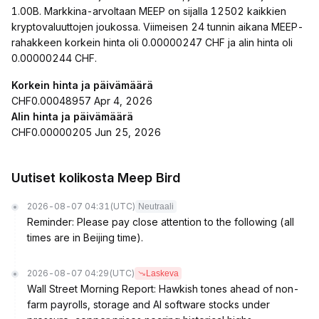
1.00B. Markkina-arvoltaan MEEP on sijalla 12502 kaikkien
kryptovaluuttojen joukossa. Viimeisen 24 tunnin aikana MEEP-
rahakkeen korkein hinta oli 0.00000247 CHF ja alin hinta oli
0.00000244 CHF.
Korkein hinta ja päivämäärä
CHF0.00048957 Apr 4, 2026
Alin hinta ja päivämäärä
CHF0.00000205 Jun 25, 2026
Uutiset kolikosta Meep Bird
2026-08-07 04:31
(UTC)
Neutraali
Reminder: Please pay close attention to the following (all
times are in Beijing time).
2026-08-07 04:29
(UTC)
Laskeva
Wall Street Morning Report: Hawkish tones ahead of non-
farm payrolls, storage and AI software stocks under