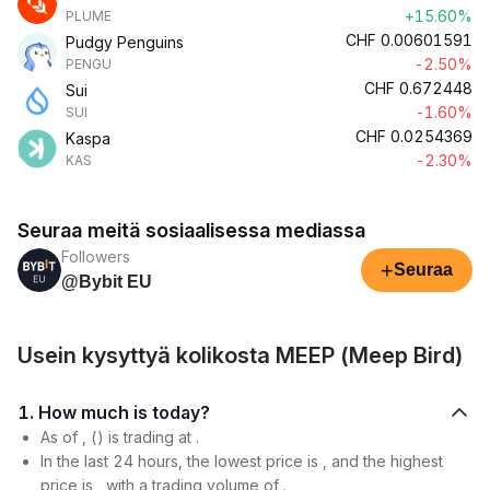
+15.60%
PLUME
CHF
0.00601591
Pudgy Penguins
-2.50%
PENGU
CHF
0.672448
Sui
-1.60%
SUI
CHF
0.0254369
Kaspa
-2.30%
KAS
Seuraa meitä sosiaalisessa mediassa
Followers
+
Seuraa
@Bybit EU
Usein kysyttyä kolikosta MEEP (Meep Bird)
1. How much is today?
As of , () is trading at .
In the last 24 hours, the lowest price is , and the highest
price is , with a trading volume of .