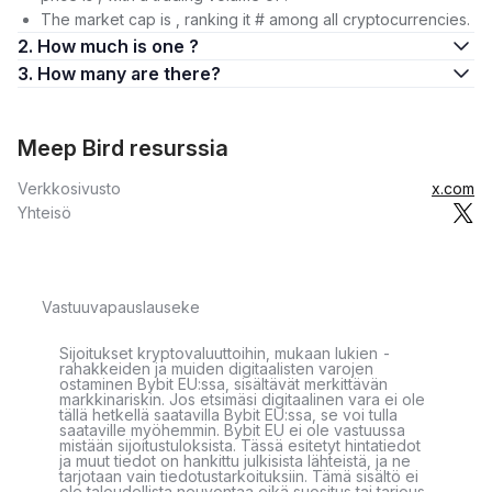
The market cap is , ranking it # among all cryptocurrencies.
2. How much is one ?
3. How many are there?
Meep Bird resurssia
Verkkosivusto
x.com
Yhteisö
Vastuuvapauslauseke
Sijoitukset kryptovaluuttoihin, mukaan lukien -
rahakkeiden ja muiden digitaalisten varojen
ostaminen Bybit EU:ssa, sisältävät merkittävän
markkinariskin. Jos etsimäsi digitaalinen vara ei ole
tällä hetkellä saatavilla Bybit EU:ssa, se voi tulla
saataville myöhemmin. Bybit EU ei ole vastuussa
mistään sijoitustuloksista. Tässä esitetyt hintatiedot
ja muut tiedot on hankittu julkisista lähteistä, ja ne
tarjotaan vain tiedotustarkoituksiin. Tämä sisältö ei
ole taloudellista neuvontaa eikä suositus tai tarjous