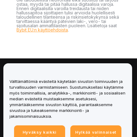
ostaa, myydä tai pitää hallussa digitaalisia varoja.
Ennen digitaalisilla varoilla treidausta tai niiden
hallussapitoa sijoittajien tulisi arvioida huolellisesti
taloudellinen tilanteensa ja riskinsietokykynsä sekä
tarvittaessa kääntyä pätevien laki-, vero- tai
sijoitusalan ammattilaisten puoleen. Lisätietoja saat
Bybit EU:n käyttöehdoista
.
Tietoa
Välttämättömiä evästeitä käytetään sivuston toimivuuden ja
Palvelut
turvallisuuden varmistamiseen. Suostumuksellasi käytämme
myös toiminnallisia, analytiikka-, markkinointi- ja sosiaalisen
median evästeitä muistaaksemme asetuksesi,
Tuki
ymmärtääksemme sivuston käyttöä, parantaaksemme
sivustoa ja tukeaksemme markkinointi- ja
Tuotteet
jakamisominaisuuksia.
Lakiasiat
Hyväksy kaikki
Hylkää valinnaiset