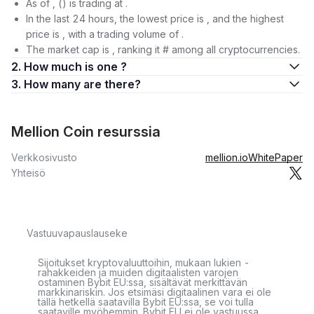
As of , () is trading at .
In the last 24 hours, the lowest price is , and the highest
price is , with a trading volume of .
The market cap is , ranking it # among all cryptocurrencies.
2. How much is one ?
3. How many are there?
Mellion Coin resurssia
Verkkosivusto
mellion.io
WhitePaper
Yhteisö
Vastuuvapauslauseke
Sijoitukset kryptovaluuttoihin, mukaan lukien -
rahakkeiden ja muiden digitaalisten varojen
ostaminen Bybit EU:ssa, sisältävät merkittävän
markkinariskin. Jos etsimäsi digitaalinen vara ei ole
tällä hetkellä saatavilla Bybit EU:ssa, se voi tulla
saataville myöhemmin. Bybit EU ei ole vastuussa