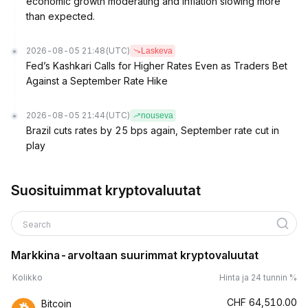
economic growth moderating and inflation slowing more
than expected.
2026-08-05 21:48
(UTC)
Laskeva
Fed’s Kashkari Calls for Higher Rates Even as Traders Bet
Against a September Rate Hike
2026-08-05 21:44
(UTC)
nouseva
Brazil cuts rates by 25 bps again, September rate cut in
play
Suosituimmat kryptovaluutat
Search
Markkina-arvoltaan suurimmat kryptovaluutat
Kolikko
Hinta ja 24 tunnin %
CHF
64,510.00
Bitcoin