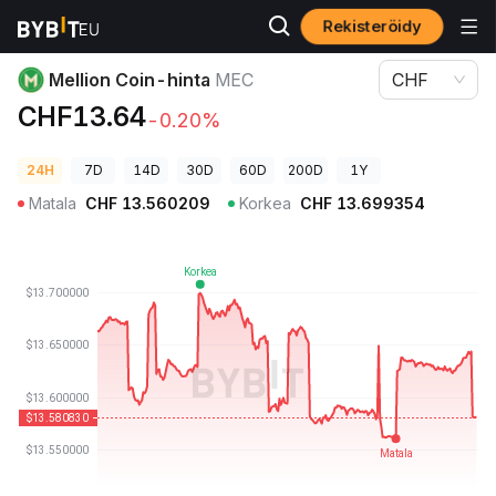
Rekisteröidy
Kryptohinnat
Mellion Coin-hinta MEC
Mellion Coin-hinta
MEC
CHF
CHF13.64
-0.20%
24H
7D
14D
30D
60D
200D
1Y
Matala
CHF
13.560209
Korkea
CHF
13.699354