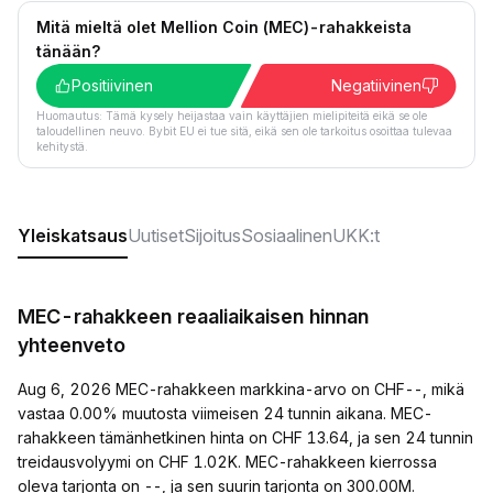
Mitä mieltä olet Mellion Coin (MEC)-rahakkeista
tänään?
Positiivinen
Negatiivinen
Huomautus: Tämä kysely heijastaa vain käyttäjien mielipiteitä eikä se ole
taloudellinen neuvo. Bybit EU ei tue sitä, eikä sen ole tarkoitus osoittaa tulevaa
kehitystä.
Yleiskatsaus
Uutiset
Sijoitus
Sosiaalinen
UKK:t
MEC-rahakkeen reaaliaikaisen hinnan
yhteenveto
Aug 6, 2026 MEC-rahakkeen markkina-arvo on CHF--, mikä
vastaa 0.00% muutosta viimeisen 24 tunnin aikana. MEC-
rahakkeen tämänhetkinen hinta on CHF 13.64, ja sen 24 tunnin
treidausvolyymi on CHF 1.02K. MEC-rahakkeen kierrossa
oleva tarjonta on --, ja sen suurin tarjonta on 300.00M.