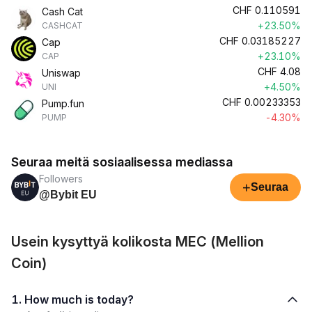
CHF
0.110591
Cash Cat
+23.50%
CASHCAT
CHF
0.03185227
Cap
+23.10%
CAP
CHF
4.08
Uniswap
+4.50%
UNI
CHF
0.00233353
Pump.fun
-4.30%
PUMP
Seuraa meitä sosiaalisessa mediassa
Followers
+
Seuraa
@Bybit EU
Usein kysyttyä kolikosta MEC (Mellion
Coin)
1. How much is today?