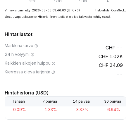
Viimeksi päivitetty: 2026-08-06 03:46:03
(UTC+0)
Tietolähde: CoinGecko
Vastuuvapauslauseke: Historiallinen tuotto ei ole tae tulevasta kehityksestä.
Hintatilastot
Markkina-arvo
--
24 h volyymi
1.02K
Kaikkien aikojen huippu
34.09
Kierrossa oleva tarjonta
--
Hintahistoria (USD)
Tänään
7 päivää
14 päivää
30 päivää
-0.09%
-1.33%
-3.37%
-6.94%