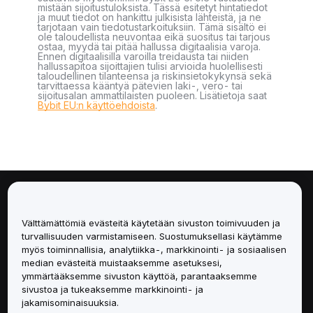
mistään sijoitustuloksista. Tässä esitetyt hintatiedot
ja muut tiedot on hankittu julkisista lähteistä, ja ne
tarjotaan vain tiedotustarkoituksiin. Tämä sisältö ei
ole taloudellista neuvontaa eikä suositus tai tarjous
ostaa, myydä tai pitää hallussa digitaalisia varoja.
Ennen digitaalisilla varoilla treidausta tai niiden
hallussapitoa sijoittajien tulisi arvioida huolellisesti
taloudellinen tilanteensa ja riskinsietokykynsä sekä
tarvittaessa kääntyä pätevien laki-, vero- tai
sijoitusalan ammattilaisten puoleen. Lisätietoja saat
Bybit EU:n käyttöehdoista
.
Tietoa
Välttämättömiä evästeitä käytetään sivuston toimivuuden ja
Palvelut
turvallisuuden varmistamiseen. Suostumuksellasi käytämme
myös toiminnallisia, analytiikka-, markkinointi- ja sosiaalisen
median evästeitä muistaaksemme asetuksesi,
Tuki
ymmärtääksemme sivuston käyttöä, parantaaksemme
sivustoa ja tukeaksemme markkinointi- ja
Tuotteet
jakamisominaisuuksia.