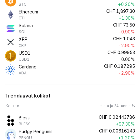
+0.20%
BTC
CHF
1,897.30
Ethereum
+1.30%
ETH
CHF
73.50
Solana
-0.90%
SOL
CHF
1.043
XRP
-2.90%
XRP
CHF
0.99953
USD1
0.00%
USD1
CHF
0.187295
Cardano
-2.90%
ADA
Trendaavat kolikot
Kolikko
Hinta ja 24 tunnin %
CHF
0.02443786
Bless
+97.30%
BLESS
CHF
0.00616143
Pudgy Penguins
+1.20%
PENGU