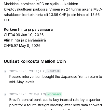
Markkina-arvoltaan MEC on sijalla -- kaikkien
kryptovaluuttojen joukossa. Viimeisen 24 tunnin aikana MEC-
rahakkeen korkein hinta oli 13.66 CHF ja alin hinta oli 13.56
CHF.
Korkein hinta ja päivämäärä
CHF34.09 Jun 10, 2026
Alin hinta ja päivämäärä
CHF5.97 May 8, 2026
Uutiset kolikosta Mellion Coin
2026-08-05 23:01
(UTC)
Neutraali
Record intervention bought the Japanese Yen a return to
mid-May levels.
2026-08-05 22:25
(UTC)
nouseva
Brazil’s central bank cut its key interest rate by a quarter
point for a fourth straight meeting after new data showed