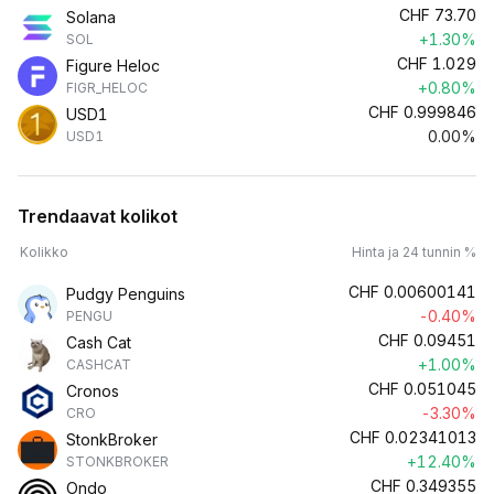
CHF
73.70
Solana
+1.30%
SOL
CHF
1.029
Figure Heloc
+0.80%
FIGR_HELOC
CHF
0.999846
USD1
0.00%
USD1
Trendaavat kolikot
Kolikko
Hinta ja 24 tunnin %
CHF
0.00600141
Pudgy Penguins
-0.40%
PENGU
CHF
0.09451
Cash Cat
+1.00%
CASHCAT
CHF
0.051045
Cronos
-3.30%
CRO
CHF
0.02341013
StonkBroker
+12.40%
STONKBROKER
CHF
0.349355
Ondo