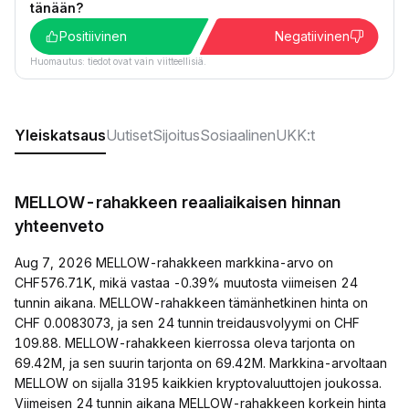
tänään?
Positiivinen
Negatiivinen
Huomautus: tiedot ovat vain viitteellisiä.
Yleiskatsaus
Uutiset
Sijoitus
Sosiaalinen
UKK:t
MELLOW-rahakkeen reaaliaikaisen hinnan
yhteenveto
Aug 7, 2026 MELLOW-rahakkeen markkina-arvo on
CHF576.71K, mikä vastaa -0.39% muutosta viimeisen 24
tunnin aikana. MELLOW-rahakkeen tämänhetkinen hinta on
CHF 0.0083073, ja sen 24 tunnin treidausvolyymi on CHF
109.88. MELLOW-rahakkeen kierrossa oleva tarjonta on
69.42M, ja sen suurin tarjonta on 69.42M. Markkina-arvoltaan
MELLOW on sijalla 3195 kaikkien kryptovaluuttojen joukossa.
Viimeisen 24 tunnin aikana MELLOW-rahakkeen korkein hinta