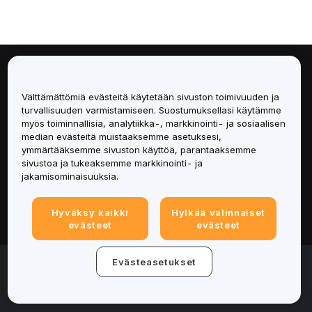
Tietoa
Välttämättömiä evästeitä käytetään sivuston toimivuuden ja
Palvelut
turvallisuuden varmistamiseen. Suostumuksellasi käytämme
myös toiminnallisia, analytiikka-, markkinointi- ja sosiaalisen
median evästeitä muistaaksemme asetuksesi,
Tuki
ymmärtääksemme sivuston käyttöä, parantaaksemme
sivustoa ja tukeaksemme markkinointi- ja
Tuotteet
jakamisominaisuuksia.
Lakiasiat
Hyväksy kaikki
Hylkää valinnaiset
evästeet
evästeet
© 2025-2026 Bybit.eu. All rights reserved.
Evästeasetukset
Palveluehdot
|
Tietosuojaehdot
|
Yritystiedot
(Impressum)
|
Evästeasetukset