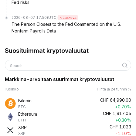
Fed risks
2026-08-07 17:50
(UTC)
Laskeva
The Person Closest to the Fed Commented on the U.S.
Nonfarm Payrolls Data
Suosituimmat kryptovaluutat
Search
Markkina-arvoltaan suurimmat kryptovaluutat
Kolikko
Hinta ja 24 tunnin %
CHF
64,990.00
Bitcoin
+0.70%
BTC
CHF
1,917.05
Ethereum
+0.30%
ETH
CHF
1.023
XRP
-1.10%
XRP