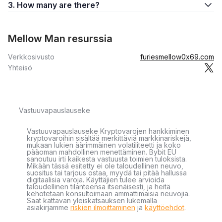
3. How many are there?
Mellow Man resurssia
Verkkosivusto
furiesmellow0x69.com
Yhteisö
Vastuuvapauslauseke
Vastuuvapauslauseke Kryptovarojen hankkiminen
kryptovaroihin sisältää merkittäviä markkinariskejä,
mukaan lukien äärimmäinen volatiliteetti ja koko
pääoman mahdollinen menettäminen. Bybit EU
sanoutuu irti kaikesta vastuusta toimien tuloksista.
Mikään tässä esitetty ei ole taloudellinen neuvo,
suositus tai tarjous ostaa, myydä tai pitää hallussa
digitaalisia varoja. Käyttäjien tulee arvioida
taloudellinen tilanteensa itsenäisesti, ja heitä
kehotetaan konsultoimaan ammattimaisia neuvojia.
Saat kattavan yleiskatsauksen lukemalla
asiakirjamme
riskien ilmoittaminen
ja
käyttöehdot
.