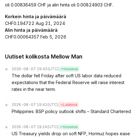
oli 0.00836459 CHF ja alin hinta oli 0.00824903 CHF.
Korkein hinta ja päivämäärä
CHF0.194722 Aug 21, 2024
Alin hinta ja päivämäärä
CHF0.00064357 Feb 5, 2026
Uutiset kolikosta Mellow Man
2026-08-07 19:45
(UTC)
nouseva
The dollar fell Friday after soft US labor data reduced
expectations that the Federal Reserve will raise interest
rates in the near term.
2026-08-07 19:42
(UTC)
Laskeva
Philippines: BSP policy outlook shifts – Standard Chartered
2026-08-07 19:24
(UTC)
nouseva
US Treasury yields drop on soft NFP, Hormuz hopes ease