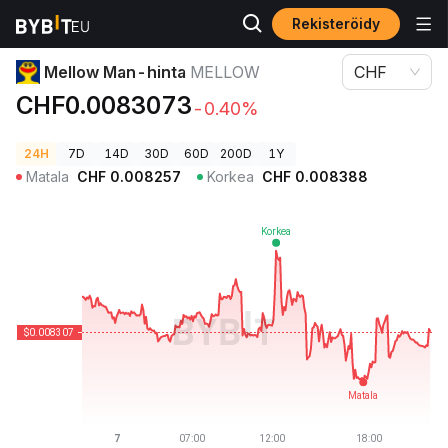
Rekisteröidy
Kryptohinnat
Mellow Man-hinta MELLOW
Mellow Man-hinta
MELLOW
CHF
CHF0.0083073
-0.40%
24H
7D
14D
30D
60D
200D
1Y
Matala
CHF
0.008257
Korkea
CHF
0.008388