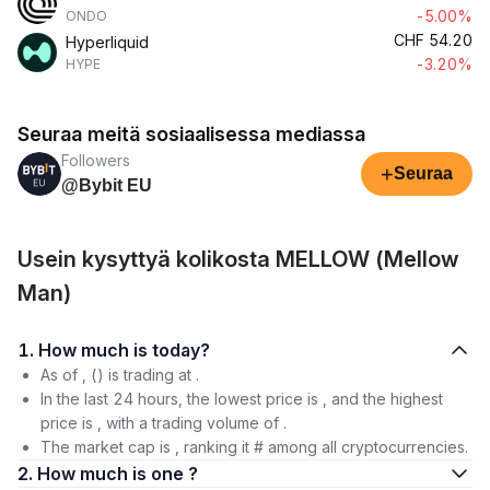
-5.00%
ONDO
CHF
54.20
Hyperliquid
-3.20%
HYPE
Seuraa meitä sosiaalisessa mediassa
Followers
+
Seuraa
@Bybit EU
Usein kysyttyä kolikosta MELLOW (Mellow
Man)
1. How much is today?
As of , () is trading at .
In the last 24 hours, the lowest price is , and the highest
price is , with a trading volume of .
The market cap is , ranking it # among all cryptocurrencies.
2. How much is one ?