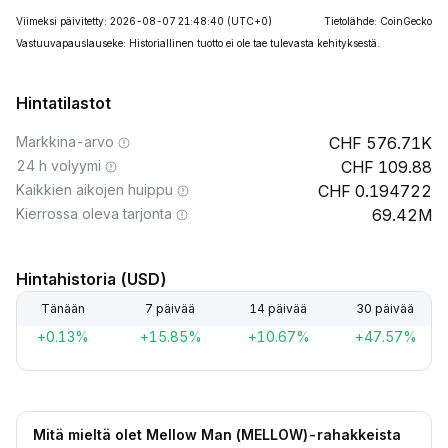
Viimeksi päivitetty: 2026-08-07 21:48:40
(UTC+0)
Tietolähde: CoinGecko
Vastuuvapauslauseke: Historiallinen tuotto ei ole tae tulevasta kehityksestä.
Hintatilastot
Markkina-arvo
576.71K
24 h volyymi
109.88
Kaikkien aikojen huippu
0.194722
Kierrossa oleva tarjonta
69.42M
Hintahistoria (USD)
Tänään
7 päivää
14 päivää
30 päivää
+0.13%
+15.85%
+10.67%
+47.57%
Mitä mieltä olet Mellow Man (MELLOW)-rahakkeista