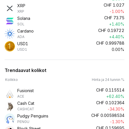
CHF
1.027
XRP
-1.00%
XRP
CHF
73.75
Solana
+1.40%
SOL
CHF
0.19722
Cardano
+4.40%
ADA
CHF
0.999788
USD1
0.00%
USD1
Trendaavat kolikot
Kolikko
Hinta ja 24 tunnin %
CHF
0.115514
Fusionist
+62.40%
ACE
CHF
0.102364
Cash Cat
-34.30%
CASHCAT
CHF
0.00598534
Pudgy Penguins
-1.30%
PENGU
CHF
0.159695
Block Street