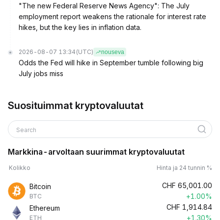
"The new Federal Reserve News Agency": The July
employment report weakens the rationale for interest rate
hikes, but the key lies in inflation data.
2026-08-07 13:34
(UTC)
nouseva
Odds the Fed will hike in September tumble following big
July jobs miss
Suosituimmat kryptovaluutat
Search
Markkina-arvoltaan suurimmat kryptovaluutat
Kolikko
Hinta ja 24 tunnin %
CHF
65,001.00
Bitcoin
+1.00%
BTC
CHF
1,914.84
Ethereum
+1.30%
ETH