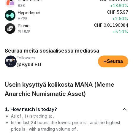
+13.60%
BSB
CHF
55.97
Hyperliquid
+2.50%
HYPE
CHF
0.01196384
Plume
+5.10%
PLUME
Seuraa meitä sosiaalisessa mediassa
Followers
+
Seuraa
@Bybit EU
Usein kysyttyä kolikosta MANA (Meme
Anarchic Numismatic Asset)
1. How much is today?
As of , () is trading at .
In the last 24 hours, the lowest price is , and the highest
price is , with a trading volume of .