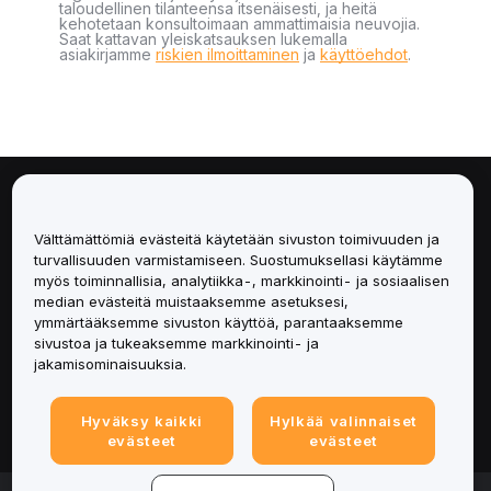
taloudellinen tilanteensa itsenäisesti, ja heitä
kehotetaan konsultoimaan ammattimaisia neuvojia.
Saat kattavan yleiskatsauksen lukemalla
asiakirjamme
riskien ilmoittaminen
ja
käyttöehdot
.
Tietoa
Välttämättömiä evästeitä käytetään sivuston toimivuuden ja
Palvelut
turvallisuuden varmistamiseen. Suostumuksellasi käytämme
myös toiminnallisia, analytiikka-, markkinointi- ja sosiaalisen
median evästeitä muistaaksemme asetuksesi,
Tuki
ymmärtääksemme sivuston käyttöä, parantaaksemme
sivustoa ja tukeaksemme markkinointi- ja
Tuotteet
jakamisominaisuuksia.
Lakiasiat
Hyväksy kaikki
Hylkää valinnaiset
evästeet
evästeet