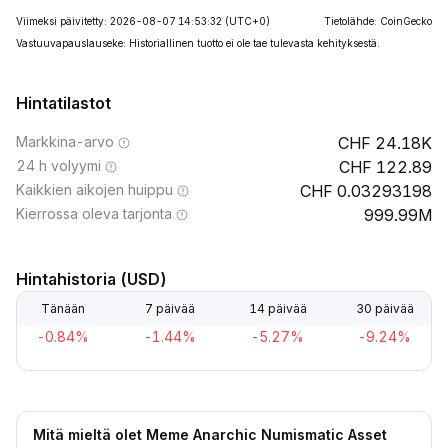
Viimeksi päivitetty: 2026-08-07 14:53:32
(UTC+0)
Tietolähde: CoinGecko
Vastuuvapauslauseke: Historiallinen tuotto ei ole tae tulevasta kehityksestä.
Hintatilastot
Markkina-arvo
24.18K
24 h volyymi
122.89
Kaikkien aikojen huippu
0.03293198
Kierrossa oleva tarjonta
999.99M
Hintahistoria (USD)
Tänään
7 päivää
14 päivää
30 päivää
-0.84%
-1.44%
-5.27%
-9.24%
Mitä mieltä olet Meme Anarchic Numismatic Asset