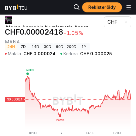
Rekisteröidy
Kryptohinnat
Meme Anarchic Numismatic Asset-hinta MANA
CHF
Meme Anarchic Numismatic Asset-
CHF0.00002418
-1.05%
hinta
MANA
24H
7D
14D
30D
60D
200D
1Y
Matala
CHF
0.000024
Korkea
CHF
0.000025