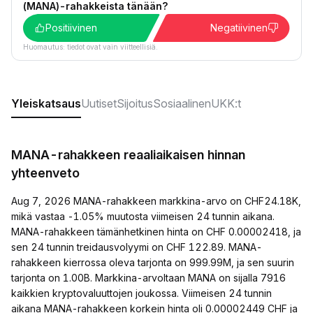
(MANA)-rahakkeista tänään?
Positiivinen
Negatiivinen
Huomautus: tiedot ovat vain viitteellisiä.
Yleiskatsaus
Uutiset
Sijoitus
Sosiaalinen
UKK:t
MANA-rahakkeen reaaliaikaisen hinnan
yhteenveto
Aug 7, 2026 MANA-rahakkeen markkina-arvo on CHF24.18K,
mikä vastaa -1.05% muutosta viimeisen 24 tunnin aikana.
MANA-rahakkeen tämänhetkinen hinta on CHF 0.00002418, ja
sen 24 tunnin treidausvolyymi on CHF 122.89. MANA-
rahakkeen kierrossa oleva tarjonta on 999.99M, ja sen suurin
tarjonta on 1.00B. Markkina-arvoltaan MANA on sijalla 7916
kaikkien kryptovaluuttojen joukossa. Viimeisen 24 tunnin
aikana MANA-rahakkeen korkein hinta oli 0.00002449 CHF ja