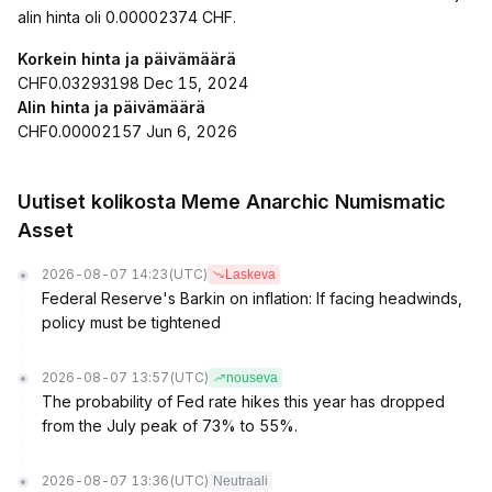
alin hinta oli 0.00002374 CHF.
Korkein hinta ja päivämäärä
CHF0.03293198 Dec 15, 2024
Alin hinta ja päivämäärä
CHF0.00002157 Jun 6, 2026
Uutiset kolikosta Meme Anarchic Numismatic
Asset
2026-08-07 14:23
(UTC)
Laskeva
Federal Reserve's Barkin on inflation: If facing headwinds,
policy must be tightened
2026-08-07 13:57
(UTC)
nouseva
The probability of Fed rate hikes this year has dropped
from the July peak of 73% to 55%.
2026-08-07 13:36
(UTC)
Neutraali