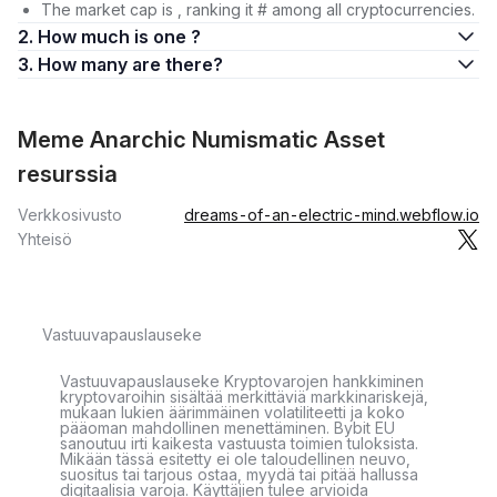
The market cap is , ranking it # among all cryptocurrencies.
2. How much is one ?
3. How many are there?
Meme Anarchic Numismatic Asset
resurssia
Verkkosivusto
dreams-of-an-electric-mind.webflow.io
Yhteisö
Vastuuvapauslauseke
Vastuuvapauslauseke Kryptovarojen hankkiminen
kryptovaroihin sisältää merkittäviä markkinariskejä,
mukaan lukien äärimmäinen volatiliteetti ja koko
pääoman mahdollinen menettäminen. Bybit EU
sanoutuu irti kaikesta vastuusta toimien tuloksista.
Mikään tässä esitetty ei ole taloudellinen neuvo,
suositus tai tarjous ostaa, myydä tai pitää hallussa
digitaalisia varoja. Käyttäjien tulee arvioida