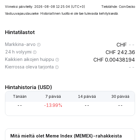
Viimeksi päivitetty: 2026-08-08 12:25:04
(UTC+0)
Tietolähde: CoinGecko
Vastuuvapauslauseke: Historiallinen tuotto ei ole tae tulevasta kehityksestä.
Hintatilastot
Markkina-arvo
--
24 h volyymi
242.36
Kaikkien aikojen huippu
0.00438194
Kierrossa oleva tarjonta
--
Hintahistoria (USD)
Tänään
7 päivää
14 päivää
30 päivää
--
-13.99%
--
--
Mitä mieltä olet Meme Index (MEMEX)-rahakkeista