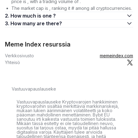
price is , with a trading volume of .
The market cap is , ranking it # among all cryptocurrencies.
2. How much is one ?
3. How many are there?
Meme Index resurssia
Verkkosivusto
memeindex.com
Yhteisö
Vastuuvapauslauseke
Vastuuvapauslauseke Kryptovarojen hankkiminen
kryptovaroihin sisältää merkittäviä markkinariskejä,
mukaan lukien äärimmäinen volatiliteetti ja koko
pääoman mahdollinen menettäminen. Bybit EU
sanoutuu irti kaikesta vastuusta toimien tuloksista.
Mikään tässä esitetty ei ole taloudellinen neuvo,
suositus tai tarjous ostaa, myydä tai pitää hallussa
digitaalisia varoja. Käyttäjien tulee arvioida
taloudellinen tilanteensa itsenäisesti, ja heitä