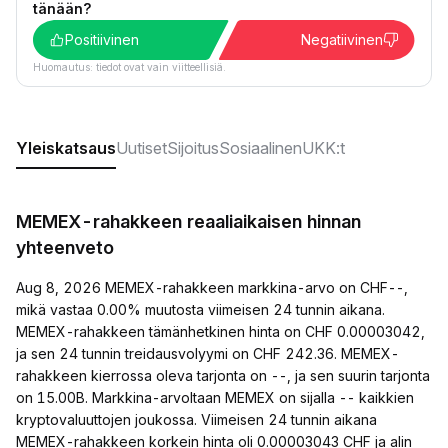
tänään?
Positiivinen
Negatiivinen
Huomautus: tiedot ovat vain viitteellisiä.
Yleiskatsaus
Uutiset
Sijoitus
Sosiaalinen
UKK:t
MEMEX-rahakkeen reaaliaikaisen hinnan
yhteenveto
Aug 8, 2026 MEMEX-rahakkeen markkina-arvo on CHF--,
mikä vastaa 0.00% muutosta viimeisen 24 tunnin aikana.
MEMEX-rahakkeen tämänhetkinen hinta on CHF 0.00003042,
ja sen 24 tunnin treidausvolyymi on CHF 242.36. MEMEX-
rahakkeen kierrossa oleva tarjonta on --, ja sen suurin tarjonta
on 15.00B. Markkina-arvoltaan MEMEX on sijalla -- kaikkien
kryptovaluuttojen joukossa. Viimeisen 24 tunnin aikana
MEMEX-rahakkeen korkein hinta oli 0.00003043 CHF ja alin