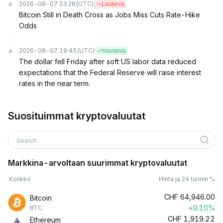
2026-08-07 23:28
(UTC)
Laskeva
Bitcoin Still in Death Cross as Jobs Miss Cuts Rate-Hike
Odds
2026-08-07 19:45
(UTC)
nouseva
The dollar fell Friday after soft US labor data reduced
expectations that the Federal Reserve will raise interest
rates in the near term.
Suosituimmat kryptovaluutat
Search
Markkina-arvoltaan suurimmat kryptovaluutat
Kolikko
Hinta ja 24 tunnin %
CHF
64,946.00
Bitcoin
+0.10%
BTC
CHF
1,919.22
Ethereum