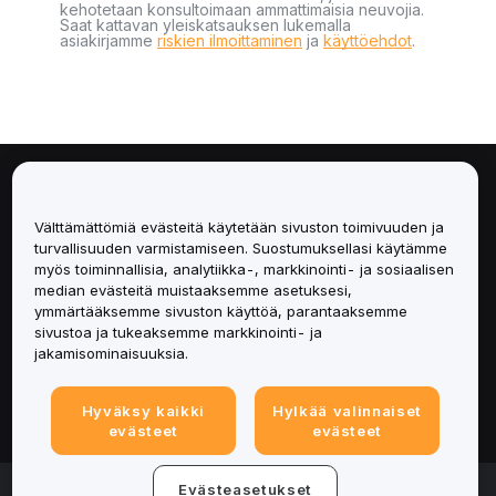
kehotetaan konsultoimaan ammattimaisia neuvojia.
Saat kattavan yleiskatsauksen lukemalla
asiakirjamme
riskien ilmoittaminen
ja
käyttöehdot
.
Tietoa
Välttämättömiä evästeitä käytetään sivuston toimivuuden ja
Palvelut
turvallisuuden varmistamiseen. Suostumuksellasi käytämme
myös toiminnallisia, analytiikka-, markkinointi- ja sosiaalisen
median evästeitä muistaaksemme asetuksesi,
Tuki
ymmärtääksemme sivuston käyttöä, parantaaksemme
sivustoa ja tukeaksemme markkinointi- ja
Tuotteet
jakamisominaisuuksia.
Lakiasiat
Hyväksy kaikki
Hylkää valinnaiset
evästeet
evästeet
© 2025-2026 Bybit.eu. Kaikki oikeudet pidätetään.
Evästeasetukset