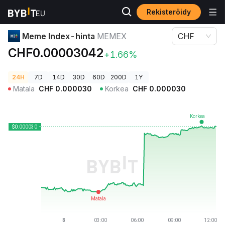
Rekisteröidy
Kryptohinnat
Meme Index-hinta MEMEX
Meme Index-hinta
MEMEX
CHF
CHF0.00003042
+1.66%
24H
7D
14D
30D
60D
200D
1Y
Matala
CHF
0.000030
Korkea
CHF
0.000030