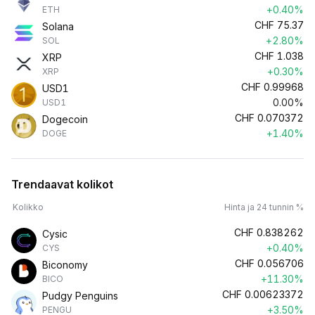
+0.40%
ETH
CHF
75.37
Solana
+2.80%
SOL
CHF
1.038
XRP
+0.30%
XRP
CHF
0.99968
USD1
0.00%
USD1
CHF
0.070372
Dogecoin
+1.40%
DOGE
Trendaavat kolikot
Kolikko
Hinta ja 24 tunnin %
CHF
0.838262
Cysic
+0.40%
CYS
CHF
0.056706
Biconomy
+11.30%
BICO
CHF
0.00623372
Pudgy Penguins
+3.50%
PENGU