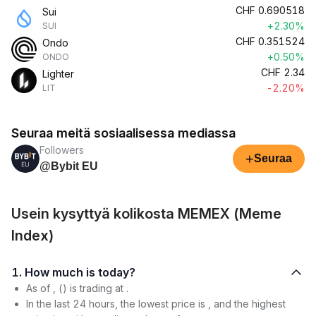
CHF
0.690518
Sui
+2.30%
SUI
CHF
0.351524
Ondo
+0.50%
ONDO
CHF
2.34
Lighter
-2.20%
LIT
Seuraa meitä sosiaalisessa mediassa
Followers
+
Seuraa
@Bybit EU
Usein kysyttyä kolikosta MEMEX (Meme
Index)
1. How much is today?
As of , () is trading at .
In the last 24 hours, the lowest price is , and the highest