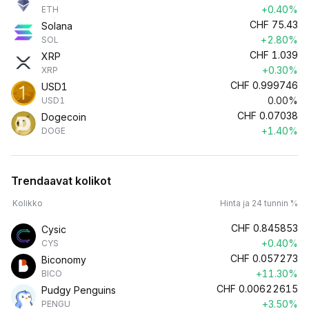
+0.40%
ETH
CHF
75.43
Solana
+2.80%
SOL
CHF
1.039
XRP
+0.30%
XRP
CHF
0.999746
USD1
0.00%
USD1
CHF
0.07038
Dogecoin
+1.40%
DOGE
Trendaavat kolikot
Kolikko
Hinta ja 24 tunnin %
CHF
0.845853
Cysic
+0.40%
CYS
CHF
0.057273
Biconomy
+11.30%
BICO
CHF
0.00622615
Pudgy Penguins
+3.50%
PENGU