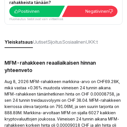
rahakkeista tänään?
Positiivinen
Negatiivinen
Huomautus: tiedot ovat vain viitteellisiä.
Yleiskatsaus
Uutiset
Sijoitus
Sosiaalinen
UKK:t
MFM-rahakkeen reaaliaikaisen hinnan
yhteenveto
Aug 8, 2026 MFM-rahakkeen markkina-arvo on CHF69.28K,
mikä vastaa +0.36% muutosta viimeisen 24 tunnin aikana.
MFM-rahakkeen tämänhetkinen hinta on CHF 0.00008758, ja
sen 24 tunnin treidausvolyymi on CHF 38.04. MFM-rahakkeen
kierrossa oleva tarjonta on 791.06M, ja sen suurin tarjonta on
888.89M. Markkina-arvoltaan MFM on sijalla 6027 kaikkien
kryptovaluuttojen joukossa. Viimeisen 24 tunnin aikana MFM-
rahakkeen korkein hinta oli 0.00009018 CHF ja alin hinta oli