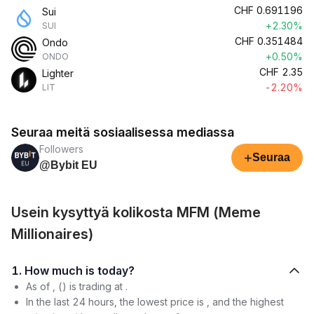
CHF
0.691196
Sui
+2.30%
SUI
CHF
0.351484
Ondo
+0.50%
ONDO
CHF
2.35
Lighter
-2.20%
LIT
Seuraa meitä sosiaalisessa mediassa
Followers
+
Seuraa
@Bybit EU
Usein kysyttyä kolikosta MFM (Meme
Millionaires)
1. How much is today?
As of , () is trading at .
In the last 24 hours, the lowest price is , and the highest