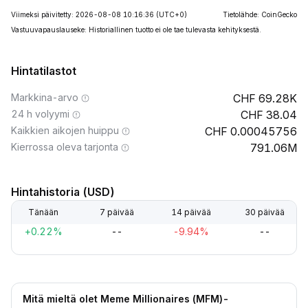
Viimeksi päivitetty: 2026-08-08 10:16:36
(UTC+0)
Tietolähde: CoinGecko
Vastuuvapauslauseke: Historiallinen tuotto ei ole tae tulevasta kehityksestä.
Hintatilastot
Markkina-arvo
69.28K
24 h volyymi
38.04
Kaikkien aikojen huippu
0.00045756
Kierrossa oleva tarjonta
791.06M
Hintahistoria (USD)
Tänään
7 päivää
14 päivää
30 päivää
+0.22%
--
-9.94%
--
Mitä mieltä olet Meme Millionaires (MFM)-