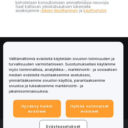
kehotetaan konsultoimaan ammattimaisia neuvojia.
Saat kattavan yleiskatsauksen lukemalla
asiakirjamme
riskien ilmoittaminen
ja
käyttöehdot
.
Tietoa
Välttämättömiä evästeitä käytetään sivuston toimivuuden ja
Palvelut
turvallisuuden varmistamiseen. Suostumuksellasi käytämme
myös toiminnallisia, analytiikka-, markkinointi- ja sosiaalisen
median evästeitä muistaaksemme asetuksesi,
Tuki
ymmärtääksemme sivuston käyttöä, parantaaksemme
sivustoa ja tukeaksemme markkinointi- ja
Tuotteet
jakamisominaisuuksia.
Lakiasiat
Hyväksy kaikki
Hylkää valinnaiset
evästeet
evästeet
© 2025-2026 Bybit.eu. Kaikki oikeudet pidätetään.
Evästeasetukset