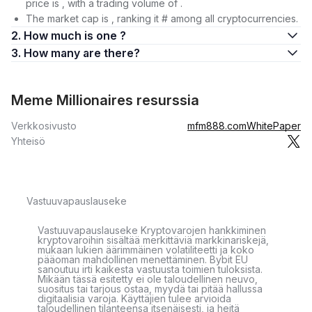
price is , with a trading volume of .
The market cap is , ranking it # among all cryptocurrencies.
2. How much is one ?
3. How many are there?
Meme Millionaires resurssia
Verkkosivusto
mfm888.com
WhitePaper
Yhteisö
Vastuuvapauslauseke
Vastuuvapauslauseke Kryptovarojen hankkiminen
kryptovaroihin sisältää merkittäviä markkinariskejä,
mukaan lukien äärimmäinen volatiliteetti ja koko
pääoman mahdollinen menettäminen. Bybit EU
sanoutuu irti kaikesta vastuusta toimien tuloksista.
Mikään tässä esitetty ei ole taloudellinen neuvo,
suositus tai tarjous ostaa, myydä tai pitää hallussa
digitaalisia varoja. Käyttäjien tulee arvioida
taloudellinen tilanteensa itsenäisesti, ja heitä