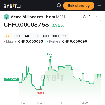
Rekisteröidy
Kryptohinnat
Meme Millionaires-hinta MFM
Meme Millionaires-hinta
MFM
CHF
CHF0.00008758
+0.36%
24H
7D
14D
30D
60D
200D
1Y
Matala
CHF
0.000086
Korkea
CHF
0.000090