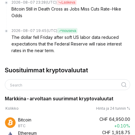
2026-08-07 23:28
(UTC)
Laskeva
Bitcoin Still in Death Cross as Jobs Miss Cuts Rate-Hike
Odds
2026-08-07 19:45
(UTC)
nouseva
The dollar fell Friday after soft US labor data reduced
expectations that the Federal Reserve will raise interest
rates in the near term.
Suosituimmat kryptovaluutat
Search
Markkina-arvoltaan suurimmat kryptovaluutat
Kolikko
Hinta ja 24 tunnin %
CHF
64,950.00
Bitcoin
+0.10%
BTC
CHF
1,918.75
Ethereum