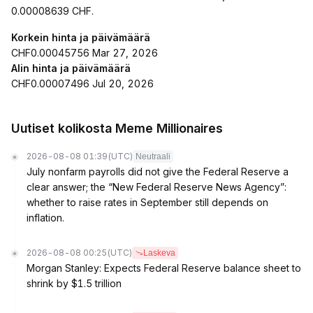
0.00008639 CHF.
Korkein hinta ja päivämäärä
CHF0.00045756 Mar 27, 2026
Alin hinta ja päivämäärä
CHF0.00007496 Jul 20, 2026
Uutiset kolikosta Meme Millionaires
2026-08-08 01:39
(UTC)
Neutraali
July nonfarm payrolls did not give the Federal Reserve a
clear answer; the “New Federal Reserve News Agency”:
whether to raise rates in September still depends on
inflation.
2026-08-08 00:25
(UTC)
Laskeva
Morgan Stanley: Expects Federal Reserve balance sheet to
shrink by $1.5 trillion