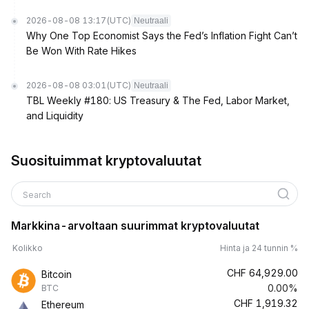
2026-08-08 13:17
(UTC)
Neutraali
Why One Top Economist Says the Fed’s Inflation Fight Can’t
Be Won With Rate Hikes
2026-08-08 03:01
(UTC)
Neutraali
TBL Weekly #180: US Treasury & The Fed, Labor Market,
and Liquidity
Suosituimmat kryptovaluutat
Search
Markkina-arvoltaan suurimmat kryptovaluutat
Kolikko
Hinta ja 24 tunnin %
CHF
64,929.00
Bitcoin
0.00%
BTC
CHF
1,919.32
Ethereum