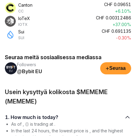
CHF
0.09651
Canton
+6.10%
CC
CHF
0.00312486
IoTeX
+37.00%
IOTX
CHF
0.691135
Sui
-0.30%
SUI
Seuraa meitä sosiaalisessa mediassa
Followers
+
Seuraa
@Bybit EU
Usein kysyttyä kolikosta $MEMEME
(MEMEME)
1. How much is today?
As of , () is trading at .
In the last 24 hours, the lowest price is , and the highest