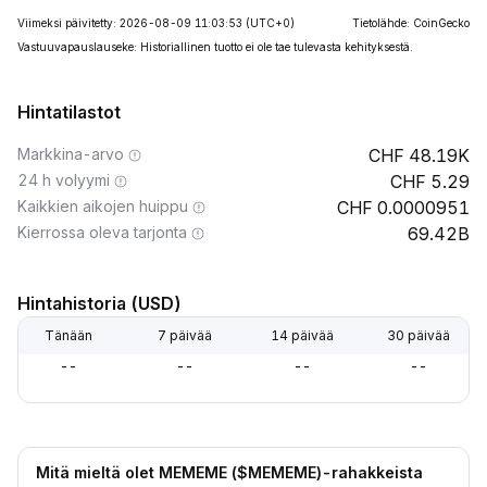
Viimeksi päivitetty: 2026-08-09 11:03:53
(UTC+0)
Tietolähde: CoinGecko
Vastuuvapauslauseke: Historiallinen tuotto ei ole tae tulevasta kehityksestä.
Hintatilastot
Markkina-arvo
48.19K
24 h volyymi
5.29
Kaikkien aikojen huippu
0.0000951
Kierrossa oleva tarjonta
69.42B
Hintahistoria (USD)
Tänään
7 päivää
14 päivää
30 päivää
--
--
--
--
Mitä mieltä olet MEMEME ($MEMEME)-rahakkeista