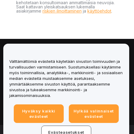
kehotetaan konsultoimaan ammattimaisia neuvojia.
Saat kattavan yleiskatsauksen lukemalla
asiakirjamme
riskien ilmoittaminen
ja
käyttöehdot
.
Tietoa
Välttämättömiä evästeitä käytetään sivuston toimivuuden ja
Palvelut
turvallisuuden varmistamiseen. Suostumuksellasi käytämme
myös toiminnallisia, analytiikka-, markkinointi- ja sosiaalisen
median evästeitä muistaaksemme asetuksesi,
Tuki
ymmärtääksemme sivuston käyttöä, parantaaksemme
sivustoa ja tukeaksemme markkinointi- ja
Tuotteet
jakamisominaisuuksia.
Lakiasiat
Hyväksy kaikki
Hylkää valinnaiset
evästeet
evästeet
© 2025-2026 Bybit.eu. Kaikki oikeudet pidätetään.
Evästeasetukset