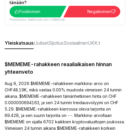
tänään?
Positiivinen
Negatiivinen
Huomautus: tiedot ovat vain viitteellisiä.
Yleiskatsaus
Uutiset
Sijoitus
Sosiaalinen
UKK:t
$MEMEME-rahakkeen reaaliaikaisen hinnan
yhteenveto
Aug 9, 2026 $MEMEME-rahakkeen markkina-arvo on
CHF48.19K, mikä vastaa 0.00% muutosta viimeisen 24 tunnin
aikana. $MEMEME-rahakkeen tämänhetkinen hinta on CHF
0.000000694163, ja sen 24 tunnin treidausvolyymi on CHF
5.29. $MEMEME-rahakkeen kierrossa oleva tarjonta on
69.42B, ja sen suurin tarjonta on --. Markkina-arvoltaan
$MEMEME on sijalla 6702 kaikkien kryptovaluuttojen joukossa.
Viimeisen 24 tunnin aikana $MEMEME-rahakkeen korkein