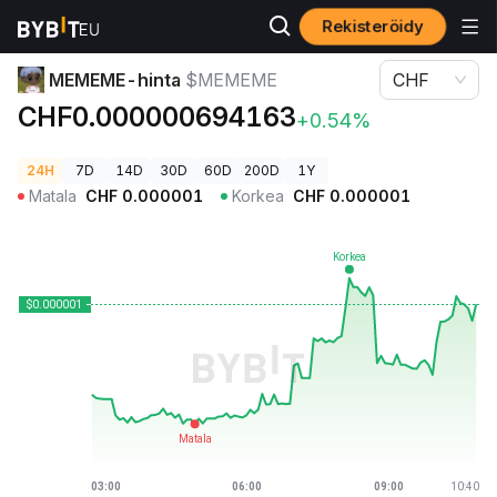
Rekisteröidy
Kryptohinnat
MEMEME-hinta $MEMEME
MEMEME-hinta
$MEMEME
CHF
CHF0.000000694163
+0.54%
24H
7D
14D
30D
60D
200D
1Y
Matala
CHF
0.000001
Korkea
CHF
0.000001