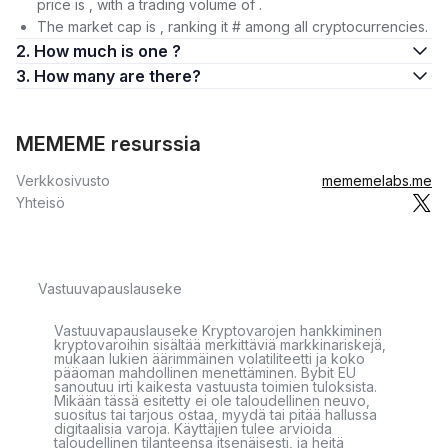
price is , with a trading volume of .
The market cap is , ranking it # among all cryptocurrencies.
2. How much is one ?
3. How many are there?
MEMEME resurssia
Verkkosivusto
mememelabs.me
Yhteisö
Vastuuvapauslauseke
Vastuuvapauslauseke Kryptovarojen hankkiminen
kryptovaroihin sisältää merkittäviä markkinariskejä,
mukaan lukien äärimmäinen volatiliteetti ja koko
pääoman mahdollinen menettäminen. Bybit EU
sanoutuu irti kaikesta vastuusta toimien tuloksista.
Mikään tässä esitetty ei ole taloudellinen neuvo,
suositus tai tarjous ostaa, myydä tai pitää hallussa
digitaalisia varoja. Käyttäjien tulee arvioida
taloudellinen tilanteensa itsenäisesti, ja heitä