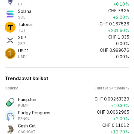
+0.10%
ETH
CHF
76.35
Solana
+2.00%
SOL
CHF
0.167526
Tutorial
+231.60%
TUT
CHF
1.035
XRP
0.00%
XRP
CHF
0.999676
USD1
0.00%
USD1
Trendaavat kolikot
Kolikko
Hinta ja 24 tunnin %
CHF
0.00253329
Pump.fun
+10.30%
PUMP
CHF
0.0062965
Pudgy Penguins
+2.00%
PENGU
CHF
0.11012
Cash Cat
+12.70%
CASHCAT