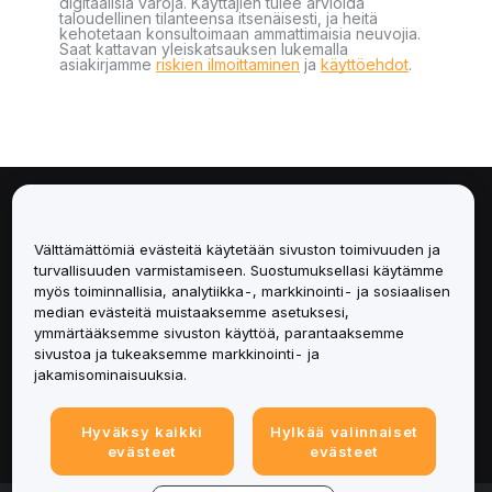
digitaalisia varoja. Käyttäjien tulee arvioida
taloudellinen tilanteensa itsenäisesti, ja heitä
kehotetaan konsultoimaan ammattimaisia neuvojia.
Saat kattavan yleiskatsauksen lukemalla
asiakirjamme
riskien ilmoittaminen
ja
käyttöehdot
.
Tietoa
Välttämättömiä evästeitä käytetään sivuston toimivuuden ja
Palvelut
turvallisuuden varmistamiseen. Suostumuksellasi käytämme
myös toiminnallisia, analytiikka-, markkinointi- ja sosiaalisen
median evästeitä muistaaksemme asetuksesi,
Tuki
ymmärtääksemme sivuston käyttöä, parantaaksemme
sivustoa ja tukeaksemme markkinointi- ja
Tuotteet
jakamisominaisuuksia.
Lakiasiat
Hyväksy kaikki
Hylkää valinnaiset
evästeet
evästeet