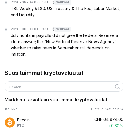
2026-08-08 03:01
(UTC)
Neutraali
TBL Weekly #180: US Treasury & The Fed, Labor Market,
and Liquidity
2026-08-08 01:39
(UTC)
Neutraali
July nonfarm payrolls did not give the Federal Reserve a
clear answer; the “New Federal Reserve News Agency”:
whether to raise rates in September still depends on
inflation.
Suosituimmat kryptovaluutat
Search
Markkina-arvoltaan suurimmat kryptovaluutat
Kolikko
Hinta ja 24 tunnin %
CHF
64,974.00
Bitcoin
+0.30%
BTC