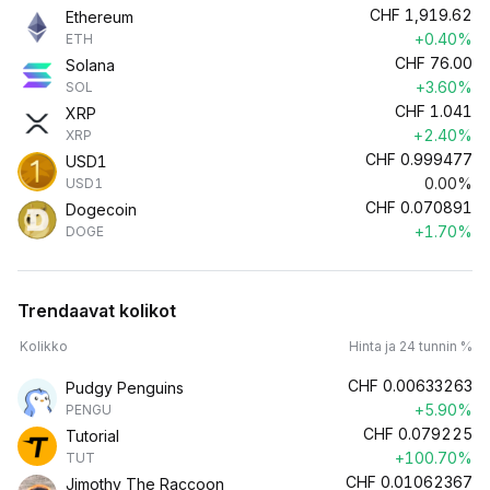
CHF
1,919.62
Ethereum
+0.40%
ETH
CHF
76.00
Solana
+3.60%
SOL
CHF
1.041
XRP
+2.40%
XRP
CHF
0.999477
USD1
0.00%
USD1
CHF
0.070891
Dogecoin
+1.70%
DOGE
Trendaavat kolikot
Kolikko
Hinta ja 24 tunnin %
CHF
0.00633263
Pudgy Penguins
+5.90%
PENGU
CHF
0.079225
Tutorial
+100.70%
TUT
CHF
0.01062367
Jimothy The Raccoon