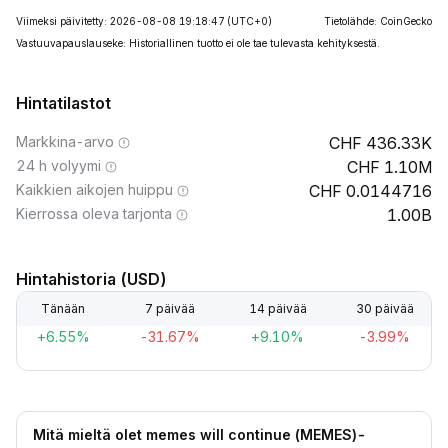
Viimeksi päivitetty: 2026-08-08 19:18:47
(UTC+0)
Tietolähde: CoinGecko
Vastuuvapauslauseke: Historiallinen tuotto ei ole tae tulevasta kehityksestä.
Hintatilastot
Markkina-arvo
436.33K
24 h volyymi
1.10M
Kaikkien aikojen huippu
0.0144716
Kierrossa oleva tarjonta
1.00B
Hintahistoria (USD)
Tänään
7 päivää
14 päivää
30 päivää
+6.55%
-31.67%
+9.10%
-3.99%
Mitä mieltä olet memes will continue (MEMES)-