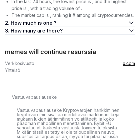
In the last 24 hours, the lowest price is , and the highest
price is , with a trading volume of .
The market cap is , ranking it # among all cryptocurrencies.
2. How much is one ?
3. How many are there?
memes will continue resurssia
Verkkosivusto
x.com
Yhteisö
Vastuuvapauslauseke
Vastuuvapauslauseke Kryptovarojen hankkiminen
kryptovaroihin sisältää merkittäviä markkinariskejä,
mukaan lukien äärimmäinen volatiliteetti ja koko
pääoman mahdollinen menettäminen. Bybit EU
sanoutuu irti kaikesta vastuusta toimien tuloksista.
Mikään tässä esitetty ei ole taloudellinen neuvo,
suositus tai tarjous ostaa, myydä tai pitää hallussa