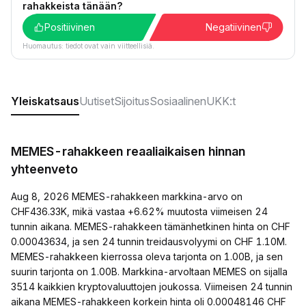
rahakkeista tänään?
Positiivinen
Negatiivinen
Huomautus: tiedot ovat vain viitteellisiä.
Yleiskatsaus
Uutiset
Sijoitus
Sosiaalinen
UKK:t
MEMES-rahakkeen reaaliaikaisen hinnan
yhteenveto
Aug 8, 2026 MEMES-rahakkeen markkina-arvo on
CHF436.33K, mikä vastaa +6.62% muutosta viimeisen 24
tunnin aikana. MEMES-rahakkeen tämänhetkinen hinta on CHF
0.00043634, ja sen 24 tunnin treidausvolyymi on CHF 1.10M.
MEMES-rahakkeen kierrossa oleva tarjonta on 1.00B, ja sen
suurin tarjonta on 1.00B. Markkina-arvoltaan MEMES on sijalla
3514 kaikkien kryptovaluuttojen joukossa. Viimeisen 24 tunnin
aikana MEMES-rahakkeen korkein hinta oli 0.00048146 CHF