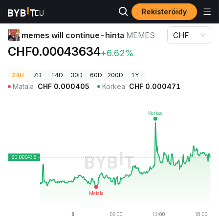
Rekisteröidy
Kryptohinnat
memes will continue-hinta MEMES
memes will continue-hinta
MEMES
CHF
CHF0.00043634
+6.62%
24H
7D
14D
30D
60D
200D
1Y
Matala
CHF
0.000405
Korkea
CHF
0.000471