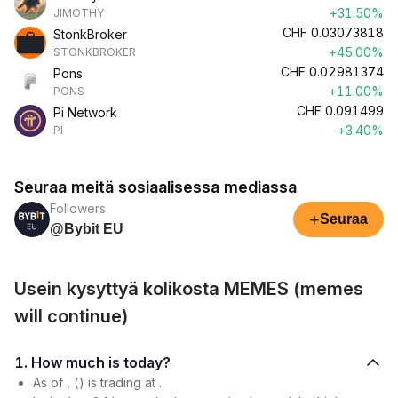
+31.50%
JIMOTHY
CHF
0.03073818
StonkBroker
+45.00%
STONKBROKER
CHF
0.02981374
Pons
+11.00%
PONS
CHF
0.091499
Pi Network
+3.40%
PI
Seuraa meitä sosiaalisessa mediassa
Followers
+
Seuraa
@Bybit EU
Usein kysyttyä kolikosta MEMES (memes
will continue)
1. How much is today?
As of , () is trading at .