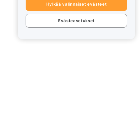
Hylkää valinnaiset evästeet
Evästeasetukset
eet
Lakiasiat
Eturistiriitapolitiikka
Yhteenveto säilytys- ja
hallinnointikäytännöstä
rd
ESG-tiedot
Crypto-Asset White Papers