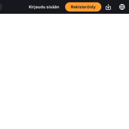
Rekisteröidy
Kirjaudu sisään