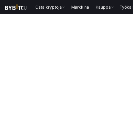
Osta kryptoja
Markkina
Kauppa
Työkal