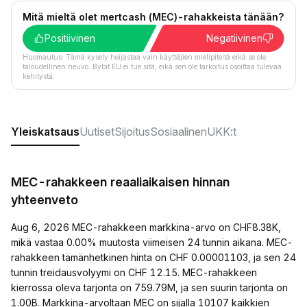
Mitä mieltä olet mertcash (MEC)-rahakkeista tänään?
Positiivinen
Negatiivinen
Huomautus: Tämä kysely heijastaa vain käyttäjien mielipiteitä eikä se ole
taloudellinen neuvo. Bybit EU ei tue sitä, eikä sen ole tarkoitus osoittaa tulevaa
kehitystä.
Yleiskatsaus
Uutiset
Sijoitus
Sosiaalinen
UKK:t
MEC-rahakkeen reaaliaikaisen hinnan
yhteenveto
Aug 6, 2026 MEC-rahakkeen markkina-arvo on CHF8.38K,
mikä vastaa 0.00% muutosta viimeisen 24 tunnin aikana. MEC-
rahakkeen tämänhetkinen hinta on CHF 0.00001103, ja sen 24
tunnin treidausvolyymi on CHF 12.15. MEC-rahakkeen
kierrossa oleva tarjonta on 759.79M, ja sen suurin tarjonta on
1.00B. Markkina-arvoltaan MEC on sijalla 10107 kaikkien