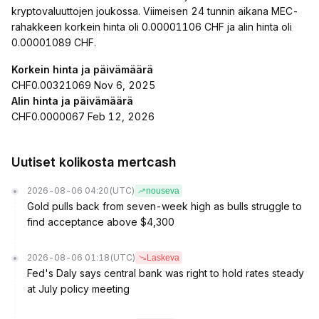
kryptovaluuttojen joukossa. Viimeisen 24 tunnin aikana MEC-
rahakkeen korkein hinta oli 0.00001106 CHF ja alin hinta oli
0.00001089 CHF.
Korkein hinta ja päivämäärä
CHF0.00321069 Nov 6, 2025
Alin hinta ja päivämäärä
CHF0.0000067 Feb 12, 2026
Uutiset kolikosta mertcash
2026-08-06 04:20
(UTC)
nouseva
Gold pulls back from seven-week high as bulls struggle to
find acceptance above $4,300
2026-08-06 01:18
(UTC)
Laskeva
Fed's Daly says central bank was right to hold rates steady
at July policy meeting