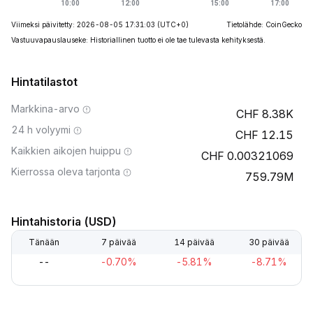
Viimeksi päivitetty: 2026-08-05 17:31:03
(UTC+0)
Tietolähde: CoinGecko
Vastuuvapauslauseke: Historiallinen tuotto ei ole tae tulevasta kehityksestä.
Hintatilastot
Markkina-arvo
8.38K
24 h volyymi
12.15
Kaikkien aikojen huippu
0.00321069
Kierrossa oleva tarjonta
759.79M
Hintahistoria (USD)
Tänään
7 päivää
14 päivää
30 päivää
--
-0.70%
-5.81%
-8.71%