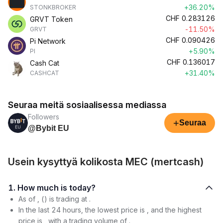
+36.20%
STONKBROKER
CHF
0.283126
GRVT Token
-11.50%
GRVT
CHF
0.090426
Pi Network
+5.90%
PI
CHF
0.136017
Cash Cat
+31.40%
CASHCAT
Seuraa meitä sosiaalisessa mediassa
Followers
+
Seuraa
@Bybit EU
Usein kysyttyä kolikosta MEC (mertcash)
1. How much is today?
As of , () is trading at .
In the last 24 hours, the lowest price is , and the highest
price is , with a trading volume of .