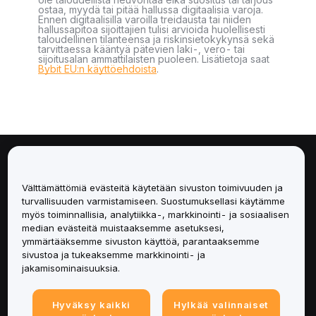
ostaa, myydä tai pitää hallussa digitaalisia varoja.
Ennen digitaalisilla varoilla treidausta tai niiden
hallussapitoa sijoittajien tulisi arvioida huolellisesti
taloudellinen tilanteensa ja riskinsietokykynsä sekä
tarvittaessa kääntyä pätevien laki-, vero- tai
sijoitusalan ammattilaisten puoleen. Lisätietoja saat
Bybit EU:n käyttöehdoista
.
Tietoa
Välttämättömiä evästeitä käytetään sivuston toimivuuden ja
Palvelut
turvallisuuden varmistamiseen. Suostumuksellasi käytämme
myös toiminnallisia, analytiikka-, markkinointi- ja sosiaalisen
median evästeitä muistaaksemme asetuksesi,
Tuki
ymmärtääksemme sivuston käyttöä, parantaaksemme
sivustoa ja tukeaksemme markkinointi- ja
Tuotteet
jakamisominaisuuksia.
Lakiasiat
Hyväksy kaikki
Hylkää valinnaiset