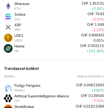
CHF
1,910.01
Ethereum
+2.30%
ETH
CHF
73.63
Solana
-0.10%
SOL
CHF
1.049
XRP
-1.10%
XRP
CHF
0.999303
USD1
0.00%
USD1
CHF
0.503222
Heima
+252.40%
HEI
Trendaavat kolikot
Kolikko
Hinta ja 24 tunnin %
CHF
0.00621805
Pudgy Penguins
+3.80%
PENGU
CHF
0.139545
Artificial Superintelligence Alliance
-7.70%
FET
CHF
0.01922089
StonkBroker