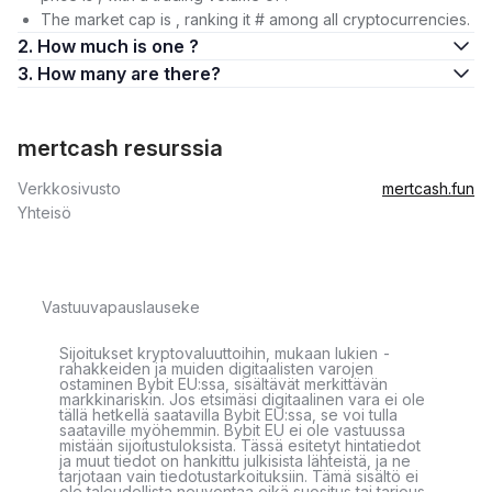
The market cap is , ranking it # among all cryptocurrencies.
2. How much is one ?
3. How many are there?
mertcash resurssia
Verkkosivusto
mertcash.fun
Yhteisö
Vastuuvapauslauseke
Sijoitukset kryptovaluuttoihin, mukaan lukien -
rahakkeiden ja muiden digitaalisten varojen
ostaminen Bybit EU:ssa, sisältävät merkittävän
markkinariskin. Jos etsimäsi digitaalinen vara ei ole
tällä hetkellä saatavilla Bybit EU:ssa, se voi tulla
saataville myöhemmin. Bybit EU ei ole vastuussa
mistään sijoitustuloksista. Tässä esitetyt hintatiedot
ja muut tiedot on hankittu julkisista lähteistä, ja ne
tarjotaan vain tiedotustarkoituksiin. Tämä sisältö ei
ole taloudellista neuvontaa eikä suositus tai tarjous