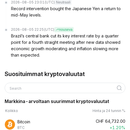
2026-08-05 23:01
(UTC)
Neutraali
Record intervention bought the Japanese Yen a return to
mid-May levels.
2026-08-05 22:25
(UTC)
nouseva
Brazil’s central bank cut its key interest rate by a quarter
point for a fourth straight meeting after new data showed
economic growth moderating and inflation slowing more
than expected.
Suosituimmat kryptovaluutat
Search
Markkina-arvoltaan suurimmat kryptovaluutat
Kolikko
Hinta ja 24 tunnin %
CHF
64,732.00
Bitcoin
+1.20%
BTC