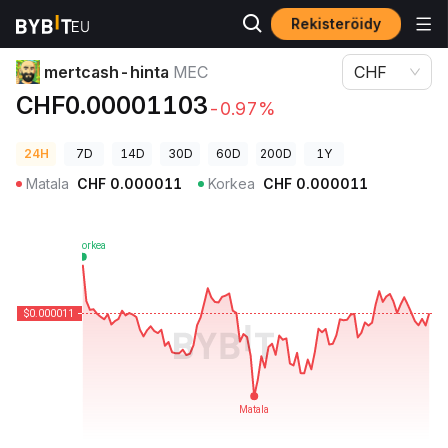
Rekisteröidy
Kryptohinnat
mertcash-hinta MEC
mertcash-hinta
MEC
CHF
CHF0.00001103
-0.97%
24H
7D
14D
30D
60D
200D
1Y
Matala
CHF
0.000011
Korkea
CHF
0.000011