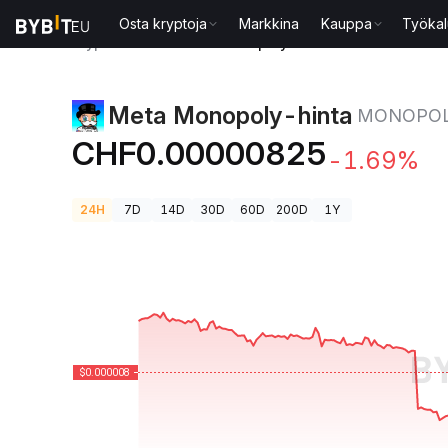
Osta kryptoja
Markkina
Kauppa
Työkal
Kryptohinnat
Meta Monopoly-hinta MONOPOLY
Meta Monopoly-hinta
MONOPO
CHF0.00000825
-1.69%
24H
7D
14D
30D
60D
200D
1Y