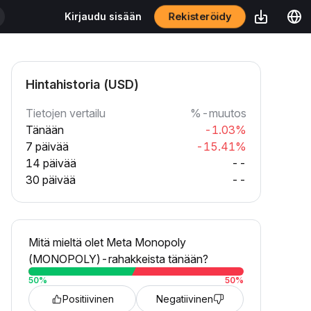
Rekisteröidy
Kirjaudu sisään
Hintahistoria (USD)
Tietojen vertailu
%-muutos
Tänään
-1.03%
7 päivää
-15.41%
14 päivää
--
30 päivää
--
Mitä mieltä olet Meta Monopoly
(MONOPOLY)-rahakkeista tänään?
50
%
50
%
Positiivinen
Negatiivinen