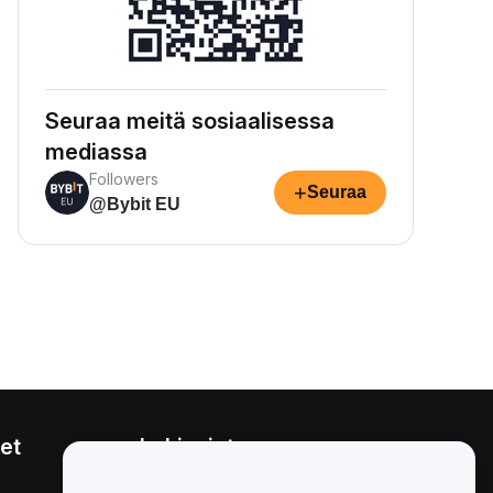
Seuraa meitä sosiaalisessa
mediassa
Followers
+
Seuraa
@Bybit EU
et
Lakiasiat
Eturistiriitapolitiikka