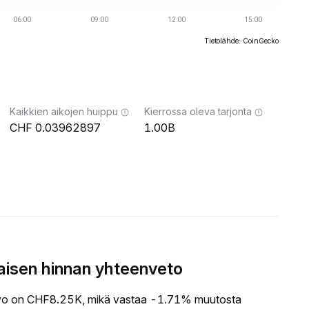
Tietolähde: CoinGecko
Kaikkien aikojen huippu
Kierrossa oleva tarjonta
0.03962897
1.00B
isen hinnan yhteenveto
 on CHF8.25K, mikä vastaa -1.71% muutosta