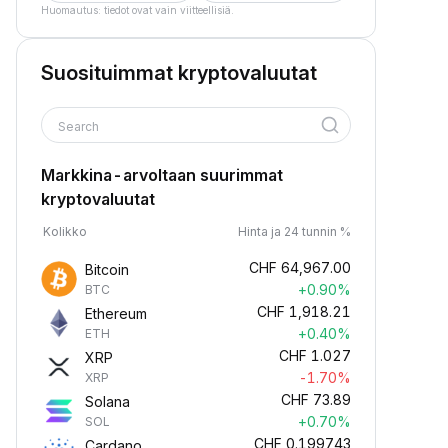
Huomautus: tiedot ovat vain viitteellisiä.
Suosituimmat kryptovaluutat
Search
Markkina-arvoltaan suurimmat
kryptovaluutat
Kolikko
Hinta ja 24 tunnin %
CHF
64,967.00
Bitcoin
+0.90%
BTC
CHF
1,918.21
Ethereum
+0.40%
ETH
CHF
1.027
XRP
-1.70%
XRP
CHF
73.89
Solana
+0.70%
SOL
CHF
0.199743
Cardano