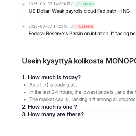
2026-08-07 14:39
(UTC)
nouseva
US Dollar: Weak payrolls cloud Fed path – ING
2026-08-07 14:23
(UTC)
Laskeva
Federal Reserve's Barkin on inflation: If facing 
Usein kysyttyä kolikosta MONO
1. How much is today?
As of , () is trading at .
In the last 24 hours, the lowest price is , and the 
The market cap is , ranking it # among all cryptoc
2. How much is one ?
3. How many are there?