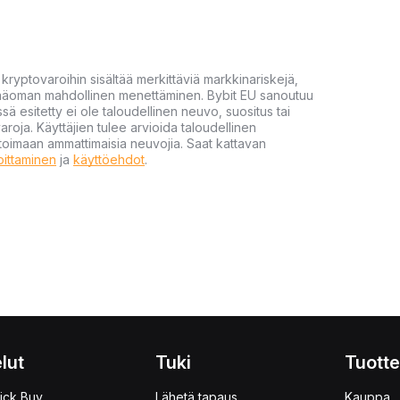
yptovaroihin sisältää merkittäviä markkinariskejä,
 pääoman mahdollinen menettäminen. Bybit EU sanoutuu
ssä esitetty ei ole taloudellinen neuvo, suositus tai
varoja. Käyttäjien tulee arvioida taloudellinen
ultoimaan ammattimaisia neuvojia. Saat kattavan
moittaminen
ja
käyttöehdot
.
lut
Tuki
Tuotte
ick Buy
Lähetä tapaus
Kauppa