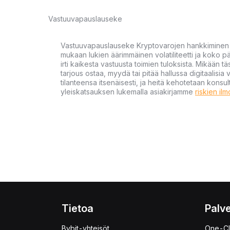
Vastuuvapauslauseke
Vastuuvapauslauseke Kryptovarojen hankkiminen kr
mukaan lukien äärimmäinen volatiliteetti ja koko
irti kaikesta vastuusta toimien tuloksista. Mikään tä
tarjous ostaa, myydä tai pitää hallussa digitaalisia 
tilanteensa itsenäisesti, ja heitä kehotetaan kons
yleiskatsauksen lukemalla asiakirjamme
riskien il
Tietoa
Palve
Bybit-yhteisöt
One-Cl