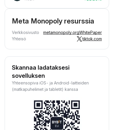
Meta Monopoly resurssia
Verkkosivusto
metamonopoly.org
WhitePaper
Yhteisö
tiktok.com
Skannaa ladataksesi
sovelluksen
Yhteensopiva iOS- ja Android-laitteiden
(matkapuhelimet ja tabletit) kanssa