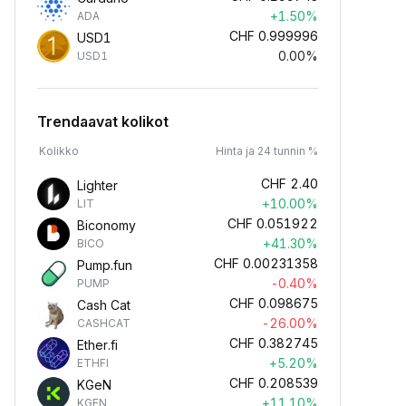
+1.50%
ADA
CHF
0.999996
USD1
0.00%
USD1
Trendaavat kolikot
Kolikko
Hinta ja 24 tunnin %
CHF
2.40
Lighter
+10.00%
LIT
CHF
0.051922
Biconomy
+41.30%
BICO
CHF
0.00231358
Pump.fun
-0.40%
PUMP
CHF
0.098675
Cash Cat
-26.00%
CASHCAT
CHF
0.382745
Ether.fi
+5.20%
ETHFI
CHF
0.208539
KGeN
+11.10%
KGEN