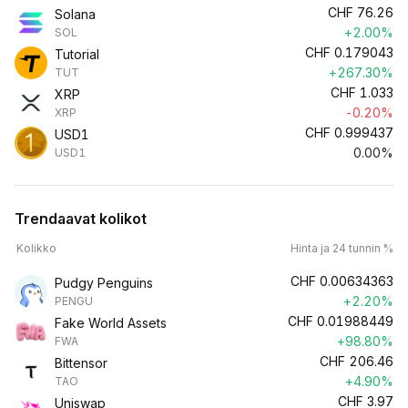
CHF
76.26
Solana
+2.00%
SOL
CHF
0.179043
Tutorial
+267.30%
TUT
CHF
1.033
XRP
-0.20%
XRP
CHF
0.999437
USD1
0.00%
USD1
Trendaavat kolikot
Kolikko
Hinta ja 24 tunnin %
CHF
0.00634363
Pudgy Penguins
+2.20%
PENGU
CHF
0.01988449
Fake World Assets
+98.80%
FWA
CHF
206.46
Bittensor
+4.90%
TAO
CHF
3.97
Uniswap