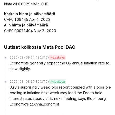
hinta oli 0.00294844 CHF.
Korkein hinta ja päivämäärä
CHF0.109445 Apr 4, 2022
Alin hinta ja päivämäärä
CHF0.00071404 Nov 2, 2023
Uutiset kolikosta Meta Pool DAO
2026-08-09 04:48
(UTC)
Laskeva
Economists generally expect the US annual inflation rate to
slow slightly.
2026-08-08 17:30
(UTC)
nouseva
July’s surprisingly weak jobs report coupled with a possible
cooling in inflation next week may lead the Fed to hold
interest rates steady at its next meeting, says Bloomberg
Economic’s @AnnaEconomist