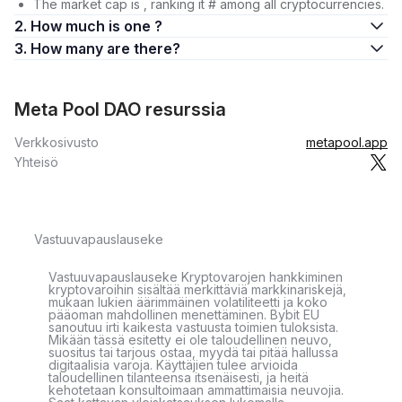
The market cap is , ranking it # among all cryptocurrencies.
2. How much is one ?
3. How many are there?
Meta Pool DAO resurssia
Verkkosivusto
metapool.app
Yhteisö
Vastuuvapauslauseke
Vastuuvapauslauseke Kryptovarojen hankkiminen
kryptovaroihin sisältää merkittäviä markkinariskejä,
mukaan lukien äärimmäinen volatiliteetti ja koko
pääoman mahdollinen menettäminen. Bybit EU
sanoutuu irti kaikesta vastuusta toimien tuloksista.
Mikään tässä esitetty ei ole taloudellinen neuvo,
suositus tai tarjous ostaa, myydä tai pitää hallussa
digitaalisia varoja. Käyttäjien tulee arvioida
taloudellinen tilanteensa itsenäisesti, ja heitä
kehotetaan konsultoimaan ammattimaisia neuvojia.