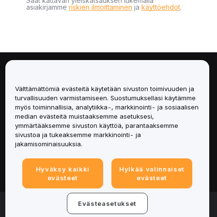
Saat kattavan yleiskatsauksen lukemalla
asiakirjamme
riskien ilmoittaminen
ja
käyttöehdot
.
Tietoa
Välttämättömiä evästeitä käytetään sivuston toimivuuden ja
Palvelut
turvallisuuden varmistamiseen. Suostumuksellasi käytämme
myös toiminnallisia, analytiikka-, markkinointi- ja sosiaalisen
median evästeitä muistaaksemme asetuksesi,
Tuki
ymmärtääksemme sivuston käyttöä, parantaaksemme
sivustoa ja tukeaksemme markkinointi- ja
Tuotteet
jakamisominaisuuksia.
Lakiasiat
Hyväksy kaikki
Hylkää valinnaiset
evästeet
evästeet
© 2025-2026 Bybit.eu. All rights reserved.
Evästeasetukset