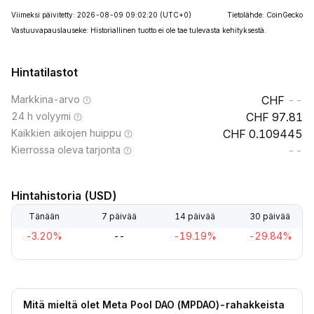
Viimeksi päivitetty: 2026-08-09 09:02:20
(UTC+0)
Tietolähde: CoinGecko
Vastuuvapauslauseke: Historiallinen tuotto ei ole tae tulevasta kehityksestä.
Hintatilastot
Markkina-arvo
--
24 h volyymi
97.81
Kaikkien aikojen huippu
0.109445
Kierrossa oleva tarjonta
--
Hintahistoria (USD)
Tänään
7 päivää
14 päivää
30 päivää
-3.20%
--
-19.19%
-29.84%
Mitä mieltä olet Meta Pool DAO (MPDAO)-rahakkeista