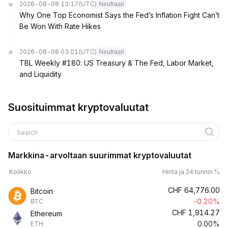
2026-08-08 13:17
(UTC)
Neutraali
Why One Top Economist Says the Fed’s Inflation Fight Can’t
Be Won With Rate Hikes
2026-08-08 03:01
(UTC)
Neutraali
TBL Weekly #180: US Treasury & The Fed, Labor Market,
and Liquidity
Suosituimmat kryptovaluutat
Search
Markkina-arvoltaan suurimmat kryptovaluutat
Kolikko
Hinta ja 24 tunnin %
CHF
64,776.00
Bitcoin
-0.20%
BTC
CHF
1,914.27
Ethereum
0.00%
ETH