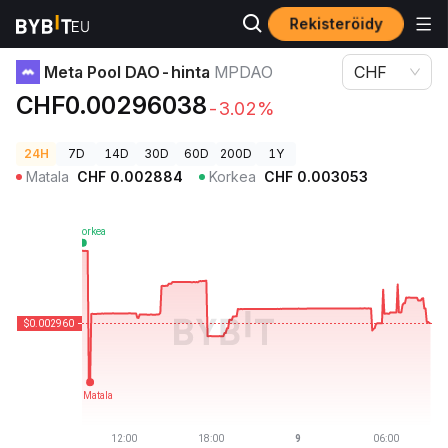
Rekisteröidy
Kryptohinnat
Meta Pool DAO-hinta MPDAO
Meta Pool DAO-hinta
MPDAO
CHF
CHF0.00296038
-3.02%
24H
7D
14D
30D
60D
200D
1Y
Matala
CHF
0.002884
Korkea
CHF
0.003053