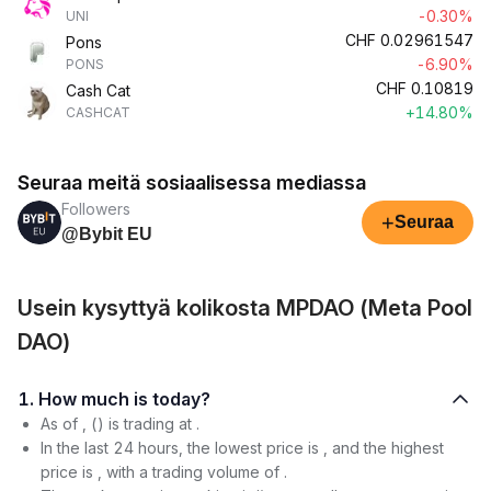
-0.30%
UNI
CHF
0.02961547
Pons
-6.90%
PONS
CHF
0.10819
Cash Cat
+14.80%
CASHCAT
Seuraa meitä sosiaalisessa mediassa
Followers
+
Seuraa
@Bybit EU
Usein kysyttyä kolikosta MPDAO (Meta Pool
DAO)
1. How much is today?
As of , () is trading at .
In the last 24 hours, the lowest price is , and the highest
price is , with a trading volume of .