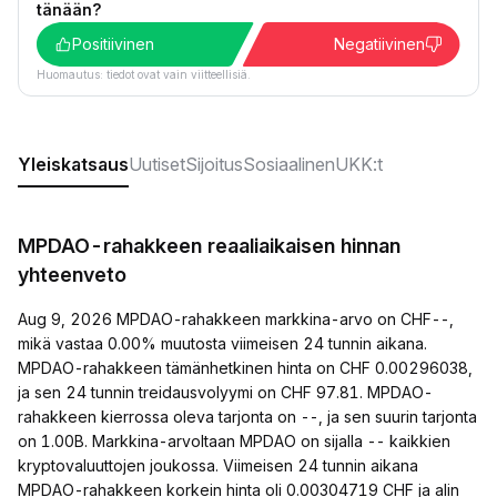
tänään?
Positiivinen
Negatiivinen
Huomautus: tiedot ovat vain viitteellisiä.
Yleiskatsaus
Uutiset
Sijoitus
Sosiaalinen
UKK:t
MPDAO-rahakkeen reaaliaikaisen hinnan
yhteenveto
Aug 9, 2026 MPDAO-rahakkeen markkina-arvo on CHF--,
mikä vastaa 0.00% muutosta viimeisen 24 tunnin aikana.
MPDAO-rahakkeen tämänhetkinen hinta on CHF 0.00296038,
ja sen 24 tunnin treidausvolyymi on CHF 97.81. MPDAO-
rahakkeen kierrossa oleva tarjonta on --, ja sen suurin tarjonta
on 1.00B. Markkina-arvoltaan MPDAO on sijalla -- kaikkien
kryptovaluuttojen joukossa. Viimeisen 24 tunnin aikana
MPDAO-rahakkeen korkein hinta oli 0.00304719 CHF ja alin