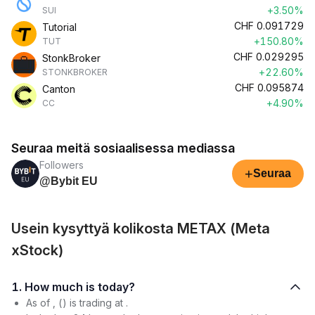
+3.50%
SUI
CHF
0.091729
Tutorial
+150.80%
TUT
CHF
0.029295
StonkBroker
+22.60%
STONKBROKER
CHF
0.095874
Canton
+4.90%
CC
Seuraa meitä sosiaalisessa mediassa
Followers
+
Seuraa
@Bybit EU
Usein kysyttyä kolikosta METAX (Meta
xStock)
1. How much is today?
As of , () is trading at .