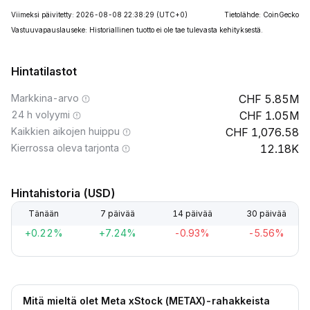
Viimeksi päivitetty: 2026-08-08 22:38:29
(UTC+0)
Tietolähde: CoinGecko
Vastuuvapauslauseke: Historiallinen tuotto ei ole tae tulevasta kehityksestä.
Hintatilastot
Markkina-arvo
5.85M
24 h volyymi
1.05M
Kaikkien aikojen huippu
1,076.58
Kierrossa oleva tarjonta
12.18K
Hintahistoria (USD)
Tänään
7 päivää
14 päivää
30 päivää
+0.22%
+7.24%
-0.93%
-5.56%
Mitä mieltä olet Meta xStock (METAX)-rahakkeista