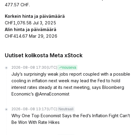
477.57 CHF.
Korkein hinta ja päivämäärä
CHF1,076.58 Jul 3, 2025
Alin hinta ja päivämäärä
CHF414.67 Mar 29, 2026
Uutiset kolikosta Meta xStock
2026-08-08 17:30
(UTC)
nouseva
July’s surprisingly weak jobs report coupled with a possible
cooling in inflation next week may lead the Fed to hold
interest rates steady at its next meeting, says Bloomberg
Economic’s @AnnaEconomist
2026-08-08 13:17
(UTC)
Neutraali
Why One Top Economist Says the Fed’s Inflation Fight Can’t
Be Won With Rate Hikes