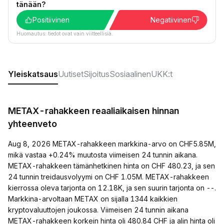
tänään?
Positiivinen
Negatiivinen
Huomautus: tiedot ovat vain viitteellisiä.
Yleiskatsaus
Uutiset
Sijoitus
Sosiaalinen
UKK:t
METAX-rahakkeen reaaliaikaisen hinnan
yhteenveto
Aug 8, 2026 METAX-rahakkeen markkina-arvo on CHF5.85M,
mikä vastaa +0.24% muutosta viimeisen 24 tunnin aikana.
METAX-rahakkeen tämänhetkinen hinta on CHF 480.23, ja sen
24 tunnin treidausvolyymi on CHF 1.05M. METAX-rahakkeen
kierrossa oleva tarjonta on 12.18K, ja sen suurin tarjonta on --.
Markkina-arvoltaan METAX on sijalla 1344 kaikkien
kryptovaluuttojen joukossa. Viimeisen 24 tunnin aikana
METAX-rahakkeen korkein hinta oli 480.84 CHF ja alin hinta oli