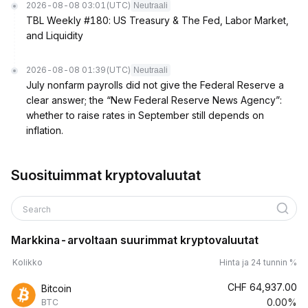
2026-08-08 03:01
(UTC)
Neutraali
TBL Weekly #180: US Treasury & The Fed, Labor Market,
and Liquidity
2026-08-08 01:39
(UTC)
Neutraali
July nonfarm payrolls did not give the Federal Reserve a
clear answer; the “New Federal Reserve News Agency”:
whether to raise rates in September still depends on
inflation.
Suosituimmat kryptovaluutat
Search
Markkina-arvoltaan suurimmat kryptovaluutat
Kolikko
Hinta ja 24 tunnin %
CHF
64,937.00
Bitcoin
0.00%
BTC