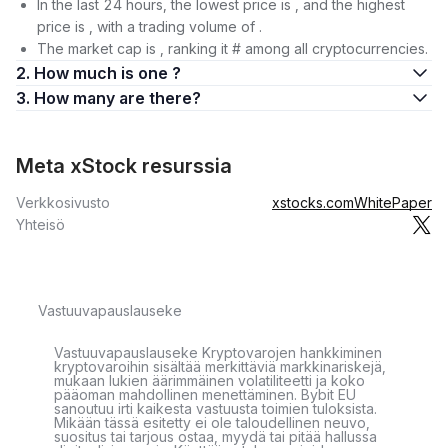
In the last 24 hours, the lowest price is , and the highest
price is , with a trading volume of .
The market cap is , ranking it # among all cryptocurrencies.
2. How much is one ?
3. How many are there?
Meta xStock resurssia
Verkkosivusto
xstocks.com
WhitePaper
Yhteisö
Vastuuvapauslauseke
Vastuuvapauslauseke Kryptovarojen hankkiminen
kryptovaroihin sisältää merkittäviä markkinariskejä,
mukaan lukien äärimmäinen volatiliteetti ja koko
pääoman mahdollinen menettäminen. Bybit EU
sanoutuu irti kaikesta vastuusta toimien tuloksista.
Mikään tässä esitetty ei ole taloudellinen neuvo,
suositus tai tarjous ostaa, myydä tai pitää hallussa