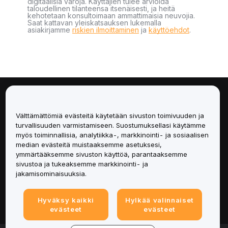
digitaalisia varoja. Käyttäjien tulee arvioida
taloudellinen tilanteensa itsenäisesti, ja heitä
kehotetaan konsultoimaan ammattimaisia neuvojia.
Saat kattavan yleiskatsauksen lukemalla
asiakirjamme
riskien ilmoittaminen
ja
käyttöehdot
.
Tietoa
Välttämättömiä evästeitä käytetään sivuston toimivuuden ja
Palvelut
turvallisuuden varmistamiseen. Suostumuksellasi käytämme
myös toiminnallisia, analytiikka-, markkinointi- ja sosiaalisen
median evästeitä muistaaksemme asetuksesi,
Tuki
ymmärtääksemme sivuston käyttöä, parantaaksemme
sivustoa ja tukeaksemme markkinointi- ja
Tuotteet
jakamisominaisuuksia.
Lakiasiat
Hyväksy kaikki
Hylkää valinnaiset
evästeet
evästeet