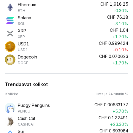
CHF
1,918.25
Ethereum
+0.30%
ETH
CHF
76.18
Solana
+3.10%
SOL
CHF
1.04
XRP
+1.70%
XRP
CHF
0.999424
USD1
-0.10%
USD1
CHF
0.070623
Dogecoin
+1.70%
DOGE
Trendaavat kolikot
Kolikko
Hinta ja 24 tunnin %
CHF
0.00633177
Pudgy Penguins
+5.70%
PENGU
CHF
0.122491
Cash Cat
+23.30%
CASHCAT
CHF
0.693984
Sui