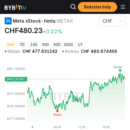
Rekisteröidy
Kryptohinnat
Meta xStock-hinta METAX
Meta xStock-hinta
METAX
CHF
CHF480.23
+0.22%
24H
7D
14D
30D
60D
200D
1Y
Matala
CHF
477.631242
Korkea
CHF
480.674456