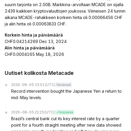
suurin tarjonta on 2.00B. Markkina-arvoltaan MCADE on sijalla
2439 kaikkien kryptovaluuttojen joukossa. Viimeisen 24 tunnin
aikana MCADE-rahakkeen korkein hinta oli 0.00066456 CHF
ja alin hinta oli 0.00063833 CHF.
Korkein hinta ja päivämäärä
CHF0.04214269 Dec 13, 2024
Alin hinta ja päivämäärä
CHF0.0004165 May 18, 2026
Uutiset kolikosta Metacade
2026-08-05 23:01
(UTC)
Neutraali
Record intervention bought the Japanese Yen a return to
mid-May levels.
2026-08-05 22:25
(UTC)
nouseva
Brazil’s central bank cut its key interest rate by a quarter
point for a fourth straight meeting after new data showed