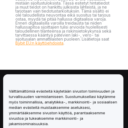
mistään sijoitustuloksista. Tässä esitetyt hintatiedot
ja muut tiedot on hankittu julkisista lähteistä, ja ne
tarjotaan vain tiedotustarkoituksiin. Tämä sisältö ei
ole taloudellista neuvontaa eikä suositus tai tarjous
ostaa, myydä tai pitää hallussa digitaalisia varoja.
Ennen digitaalisilla varoilla treidausta tai niiden
hallussapitoa sijoittajien tulisi arvioida huolellisesti
taloudellinen tilanteensa ja riskinsietokykynsä sekä
tarvittaessa kääntyä pätevien laki-, vero- tai
sijoitusalan ammattilaisten puoleen. Lisätietoja saat
Bybit EU:n käyttöehdoista
.
Tietoa
Välttämättömiä evästeitä käytetään sivuston toimivuuden ja
Palvelut
turvallisuuden varmistamiseen. Suostumuksellasi käytämme
myös toiminnallisia, analytiikka-, markkinointi- ja sosiaalisen
median evästeitä muistaaksemme asetuksesi,
Tuki
ymmärtääksemme sivuston käyttöä, parantaaksemme
sivustoa ja tukeaksemme markkinointi- ja
Tuotteet
jakamisominaisuuksia.