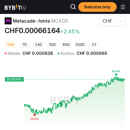
Rekisteröidy
Kryptohinnat
Metacade-hinta MCADE
Metacade-hinta
MCADE
CHF
CHF0.00066164
+2.45%
24H
7D
14D
30D
60D
200D
1Y
Matala
CHF
0.000638
Korkea
CHF
0.000665