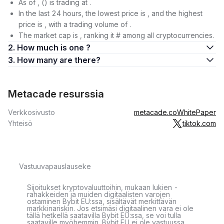
As of , () is trading at .
In the last 24 hours, the lowest price is , and the highest
price is , with a trading volume of .
The market cap is , ranking it # among all cryptocurrencies.
2. How much is one ?
3. How many are there?
Metacade resurssia
Verkkosivusto
metacade.co
WhitePaper
Yhteisö
tiktok.com
Vastuuvapauslauseke
Sijoitukset kryptovaluuttoihin, mukaan lukien -
rahakkeiden ja muiden digitaalisten varojen
ostaminen Bybit EU:ssa, sisältävät merkittävän
markkinariskin. Jos etsimäsi digitaalinen vara ei ole
tällä hetkellä saatavilla Bybit EU:ssa, se voi tulla
saataville myöhemmin. Bybit EU ei ole vastuussa