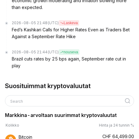
economic growth moderating and inflation slowing more
than expected.
2026-08-05 21:48
(UTC)
Laskeva
Fed’s Kashkari Calls for Higher Rates Even as Traders Bet
Against a September Rate Hike
2026-08-05 21:44
(UTC)
nouseva
Brazil cuts rates by 25 bps again, September rate cut in
play
Suosituimmat kryptovaluutat
Search
Markkina-arvoltaan suurimmat kryptovaluutat
Kolikko
Hinta ja 24 tunnin %
CHF
64,499.00
Bitcoin