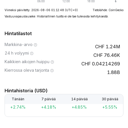
Viimeksi päivitetty: 2026-08-06 01:12:48
(UTC+0)
Tietolähde: CoinGecko
Vastuuvapauslauseke: Historiallinen tuotto ei ole tae tulevasta kehityksestä.
Hintatilastot
Markkina-arvo
1.24M
24 h volyymi
76.46K
Kaikkien aikojen huippu
0.04214269
Kierrossa oleva tarjonta
1.88B
Hintahistoria (USD)
Tänään
7 päivää
14 päivää
30 päivää
+2.74%
+4.18%
+4.85%
+5.55%