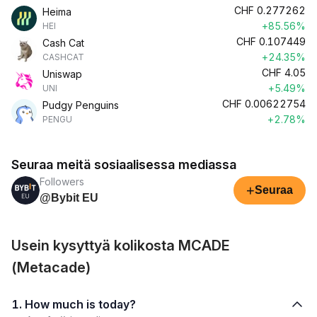
CHF
0.277262
Heima
+85.56%
HEI
CHF
0.107449
Cash Cat
+24.35%
CASHCAT
CHF
4.05
Uniswap
+5.49%
UNI
CHF
0.00622754
Pudgy Penguins
+2.78%
PENGU
Seuraa meitä sosiaalisessa mediassa
Followers
+
Seuraa
@Bybit EU
Usein kysyttyä kolikosta MCADE
(Metacade)
1. How much is today?