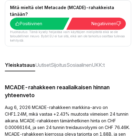
Mitä mieltä olet Metacade (MCADE)-rahakkeista
tänään?
Positiivinen
Negatiivinen
Huomautus: Tämä kysely heijastaa vain käyttäjien mielipiteitä eikä se ole
taloudellinen neuvo. Bybit EU ei tue sitä, eikä sen ole tarkoitus osoittaa tulevaa
kehitystä.
Yleiskatsaus
Uutiset
Sijoitus
Sosiaalinen
UKK:t
MCADE-rahakkeen reaaliaikaisen hinnan
yhteenveto
Aug 6, 2026 MCADE-rahakkeen markkina-arvo on
CHF1.24M, mikä vastaa +2.43% muutosta viimeisen 24 tunnin
aikana. MCADE-rahakkeen tämänhetkinen hinta on CHF
0.00066164, ja sen 24 tunnin treidausvolyymi on CHF 76.46K.
MCADE-rahakkeen kierrossa oleva tarjonta on 1.88B, ja sen