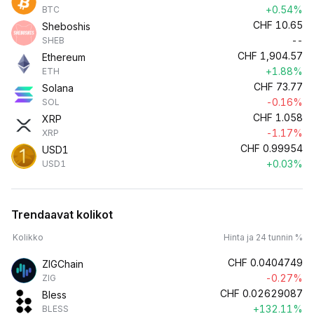
+0.54%
BTC
CHF
10.65
Sheboshis
--
SHEB
CHF
1,904.57
Ethereum
+1.88%
ETH
CHF
73.77
Solana
-0.16%
SOL
CHF
1.058
XRP
-1.17%
XRP
CHF
0.99954
USD1
+0.03%
USD1
Trendaavat kolikot
Kolikko
Hinta ja 24 tunnin %
CHF
0.0404749
ZIGChain
-0.27%
ZIG
CHF
0.02629087
Bless
+132.11%
BLESS