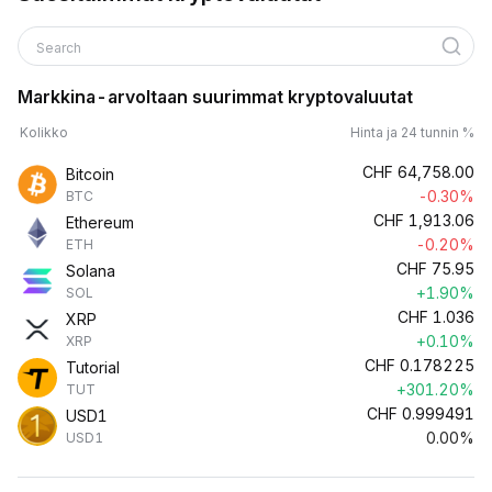
Search
Markkina-arvoltaan suurimmat kryptovaluutat
Kolikko
Hinta ja 24 tunnin %
CHF
64,758.00
Bitcoin
-0.30%
BTC
CHF
1,913.06
Ethereum
-0.20%
ETH
CHF
75.95
Solana
+1.90%
SOL
CHF
1.036
XRP
+0.10%
XRP
CHF
0.178225
Tutorial
+301.20%
TUT
CHF
0.999491
USD1
0.00%
USD1