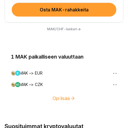
Osta MAK-rahakkeita
→
MAK/CHF-laskuri
1 MAK paikalliseen valuuttaan
MAK –> EUR
--
MAK –> CZK
--
Opi lisää
Suosituimmat kryptovaluutat