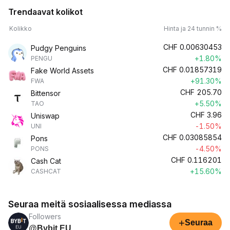
Trendaavat kolikot
Kolikko
Hinta ja 24 tunnin %
CHF
0.00630453
Pudgy Penguins
+1.80%
PENGU
CHF
0.01857319
Fake World Assets
+91.30%
FWA
CHF
205.70
Bittensor
+5.50%
TAO
CHF
3.96
Uniswap
-1.50%
UNI
CHF
0.03085854
Pons
-4.50%
PONS
CHF
0.116201
Cash Cat
+15.60%
CASHCAT
Seuraa meitä sosiaalisessa mediassa
Followers
+
Seuraa
@Bybit EU