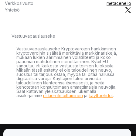
Verkkosivusto
metacene.io
Yhteisö
Vastuuvapauslauseke
Vastuuvapauslauseke Kryptovarojen hankkiminen
kryptovaroihin sisältää merkittäviä markkinariskejä,
mukaan lukien äärimmäinen volatiliteetti ja koko
pääoman mahdollinen menettäminen. Bybit EU
sanoutuu irti kaikesta vastuusta toimien tuloksista.
Mikään tässä esitetty ei ole taloudellinen neuvo,
suositus tai tarjous ostaa, myydä tai pitää hallussa
digitaalisia varoja. Käyttäjien tulee arvioida
taloudellinen tilanteensa itsenäisesti, ja heitä
kehotetaan konsultoimaan ammattimaisia neuvojia.
Saat kattavan yleiskatsauksen lukemalla
asiakirjamme
riskien ilmoittaminen
ja
käyttöehdot
.