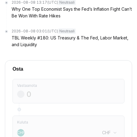
2026-08-08 13:17
(UTC)
Neutraali
Why One Top Economist Says the Fed’s Inflation Fight Can’t
Be Won With Rate Hikes
2026-08-08 03:01
(UTC)
Neutraali
TBL Weekly #180: US Treasury & The Fed, Labor Market,
and Liquidity
Osta
Vastaanota
Kuluta
CHF
CHF