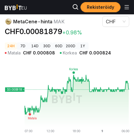
Rekisteröidy
Kryptohinnat
MetaCene-hinta MAK
MetaCene-hinta
MAK
CHF
CHF0.00081879
+0.98%
24H
7D
14D
30D
60D
200D
1Y
Matala
CHF
0.000808
Korkea
CHF
0.000824