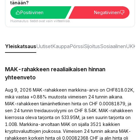
tänään?
Positiivinen
Negatiivinen
Huomautus: tiedot ovat vain viitteellisiä.
Yleiskatsaus
Uutiset
Kauppa
Pörssi
Sijoitus
Sosiaalinen
UKK:t
MAK-rahakkeen reaaliaikaisen hinnan
yhteenveto
Aug 9, 2026 MAK-rahakkeen markkina-arvo on CHF818.02K,
mikä vastaa +0.88% muutosta viimeisen 24 tunnin aikana.
MAK-rahakkeen tämänhetkinen hinta on CHF 0.00081879, ja
sen 24 tunnin treidausvolyymi on CHF 8.54K. MAK-rahakkeen
kierrossa oleva tarjonta on 533.95M, ja sen suurin tarjonta on
1.00B. Markkina-arvoltaan MAK on sijalla 3521 kaikkien
kryptovaluuttojen joukossa. Viimeisen 24 tunnin aikana MAK-
rahakkeen korkein hinta oli 0.00082368 CHF ja alin hinta oli