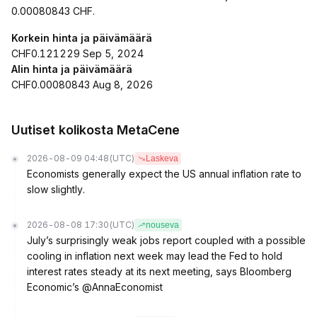
0.00080843 CHF.
Korkein hinta ja päivämäärä
CHF0.121229 Sep 5, 2024
Alin hinta ja päivämäärä
CHF0.00080843 Aug 8, 2026
Uutiset kolikosta MetaCene
2026-08-09 04:48
(UTC)
Laskeva
Economists generally expect the US annual inflation rate to
slow slightly.
2026-08-08 17:30
(UTC)
nouseva
July’s surprisingly weak jobs report coupled with a possible
cooling in inflation next week may lead the Fed to hold
interest rates steady at its next meeting, says Bloomberg
Economic’s @AnnaEconomist