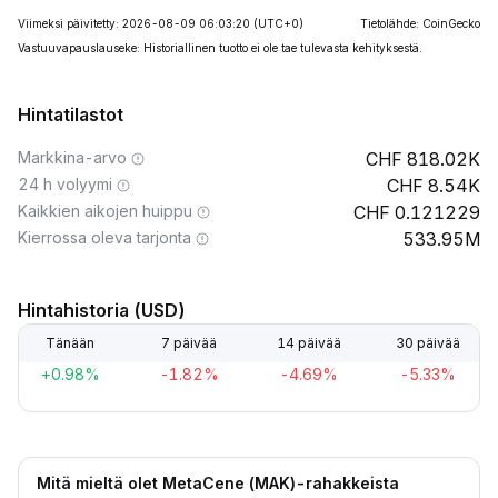
Viimeksi päivitetty: 2026-08-09 06:03:20
(UTC+0)
Tietolähde: CoinGecko
Vastuuvapauslauseke: Historiallinen tuotto ei ole tae tulevasta kehityksestä.
Hintatilastot
Markkina-arvo
818.02K
24 h volyymi
8.54K
Kaikkien aikojen huippu
0.121229
Kierrossa oleva tarjonta
533.95M
Hintahistoria (USD)
Tänään
7 päivää
14 päivää
30 päivää
+0.98%
-1.82%
-4.69%
-5.33%
Mitä mieltä olet MetaCene (MAK)-rahakkeista