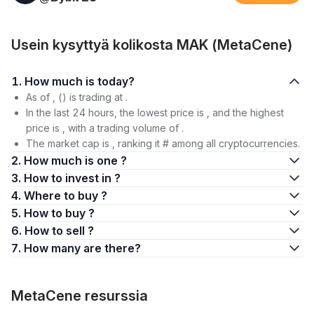
Usein kysyttyä kolikosta MAK (MetaCene)
1. How much is today?
As of , () is trading at .
In the last 24 hours, the lowest price is , and the highest
price is , with a trading volume of .
The market cap is , ranking it # among all cryptocurrencies.
2. How much is one ?
3. How to invest in ?
4. Where to buy ?
5. How to buy ?
6. How to sell ?
7. How many are there?
MetaCene resurssia