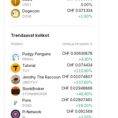
0.00%
USD1
CHF
0.071334
Dogecoin
+1.80%
DOGE
Trendaavat kolikot
Kolikko
Hinta ja 24 tunnin %
CHF
0.00630878
Pudgy Penguins
+4.30%
PENGU
CHF
0.074434
Tutorial
+110.90%
TUT
CHF
0.01074807
Jimothy The Raccoon
+157.80%
JIMOTHY
CHF
0.02948866
StonkBroker
+49.40%
STONKBROKER
CHF
0.02807461
Pons
+19.20%
PONS
CHF
0.091569
Pi Network
+3.50%
PI