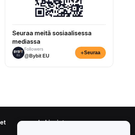
Seuraa meitä sosiaalisessa
mediassa
Followers
+
Seuraa
@Bybit EU
et
Lakiasiat
Eturistiriitapolitiikka