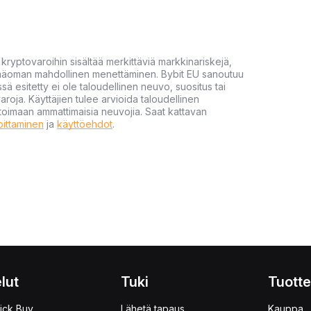
yptovaroihin sisältää merkittäviä markkinariskejä,
 pääoman mahdollinen menettäminen. Bybit EU sanoutuu
ssä esitetty ei ole taloudellinen neuvo, suositus tai
varoja. Käyttäjien tulee arvioida taloudellinen
ultoimaan ammattimaisia neuvojia. Saat kattavan
moittaminen
ja
käyttöehdot
.
lut
Tuki
Tuotte
ick Buy
Lähetä tapaus
Kauppa