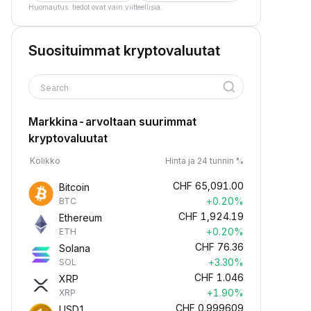
Huomautus: tiedot ovat vain viitteellisiä.
Suosituimmat kryptovaluutat
Search
Markkina-arvoltaan suurimmat
kryptovaluutat
Kolikko
Hinta ja 24 tunnin %
CHF
65,091.00
Bitcoin
+0.20%
BTC
CHF
1,924.19
Ethereum
+0.20%
ETH
CHF
76.36
Solana
+3.30%
SOL
CHF
1.046
XRP
+1.90%
XRP
CHF
0.999609
USD1