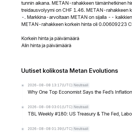
tunnin aikana. METAN-rahakkeen tämänhetkinen hi
treidausvolyymi on CHF 1.46. METAN-rahakkeen kierr
-. Markkina-arvoltaan METAN on sijalla -- kaikkien
METAN-rahakkeen korkein hinta oli 0.00609223 CHF
Korkein hinta ja päivämäärä
Alin hinta ja päivämäärä
Uutiset kolikosta Metan Evolutions
2026-08-08 13:17
(UTC)
Neutraali
Why One Top Economist Says the Fed’s Inflation
2026-08-08 03:01
(UTC)
Neutraali
TBL Weekly #180: US Treasury & The Fed, Labor 
2026-08-08 01:39
(UTC)
Neutraali