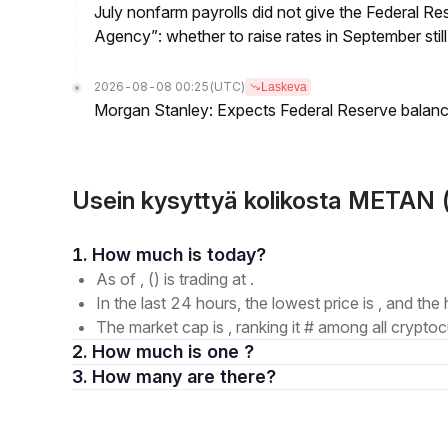
July nonfarm payrolls did not give the Federal 
Agency”: whether to raise rates in September still
2026-08-08 00:25
(UTC)
Laskeva
Morgan Stanley: Expects Federal Reserve balance 
Usein kysyttyä kolikosta METAN 
1. How much is today?
As of , () is trading at .
In the last 24 hours, the lowest price is , and the 
The market cap is , ranking it # among all cryptoc
2. How much is one ?
3. How many are there?