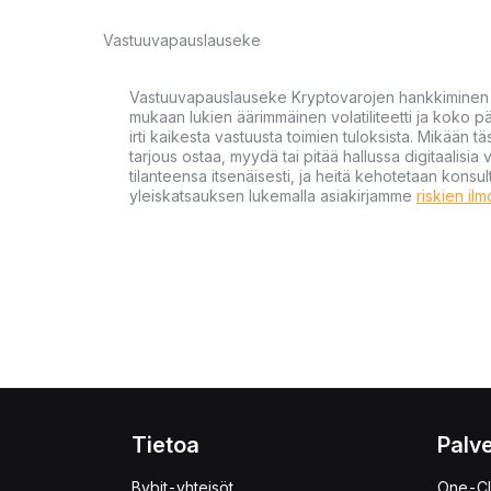
Vastuuvapauslauseke
Vastuuvapauslauseke Kryptovarojen hankkiminen kr
mukaan lukien äärimmäinen volatiliteetti ja koko
irti kaikesta vastuusta toimien tuloksista. Mikään tä
tarjous ostaa, myydä tai pitää hallussa digitaalisia 
tilanteensa itsenäisesti, ja heitä kehotetaan kons
yleiskatsauksen lukemalla asiakirjamme
riskien il
Tietoa
Palve
Bybit-yhteisöt
One-Cl