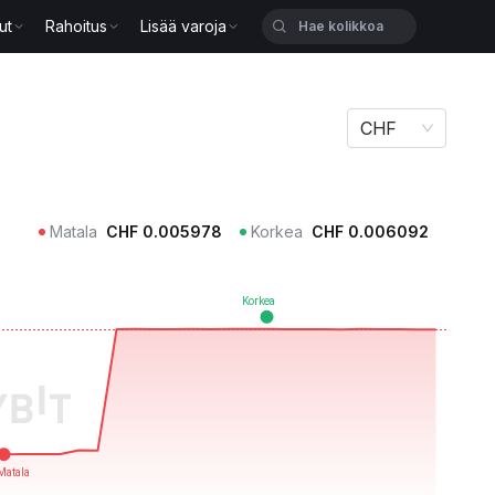
ut
Rahoitus
Lisää varoja
CHF
Matala
CHF
0.005978
Korkea
CHF
0.006092