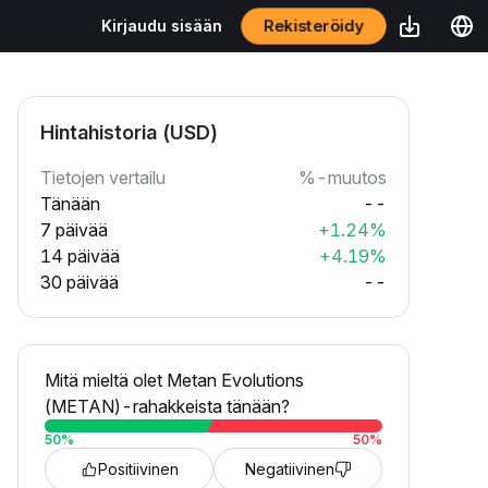
Rekisteröidy
Kirjaudu sisään
Hintahistoria (USD)
Tietojen vertailu
%-muutos
Tänään
--
7 päivää
+1.24%
14 päivää
+4.19%
30 päivää
--
Mitä mieltä olet Metan Evolutions
(METAN)-rahakkeista tänään?
50
%
50
%
Positiivinen
Negatiivinen