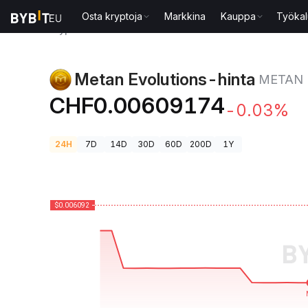
Osta kryptoja
Markkina
Kauppa
Työkal
Kryptohinnat
Metan Evolutions-hinta METAN
Metan Evolutions-hinta
METAN
CHF0.00609174
-0.03%
24H
7D
14D
30D
60D
200D
1Y