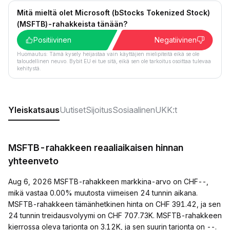
Mitä mieltä olet Microsoft (bStocks Tokenized Stock)
(MSFTB)-rahakkeista tänään?
Positiivinen
Negatiivinen
Huomautus: Tämä kysely heijastaa vain käyttäjien mielipiteitä eikä se ole
taloudellinen neuvo. Bybit EU ei tue sitä, eikä sen ole tarkoitus osoittaa tulevaa
kehitystä.
Yleiskatsaus
Uutiset
Sijoitus
Sosiaalinen
UKK:t
MSFTB-rahakkeen reaaliaikaisen hinnan
yhteenveto
Aug 6, 2026 MSFTB-rahakkeen markkina-arvo on CHF--,
mikä vastaa 0.00% muutosta viimeisen 24 tunnin aikana.
MSFTB-rahakkeen tämänhetkinen hinta on CHF 391.42, ja sen
24 tunnin treidausvolyymi on CHF 707.73K. MSFTB-rahakkeen
kierrossa oleva tarjonta on 3.12K, ja sen suurin tarjonta on --.