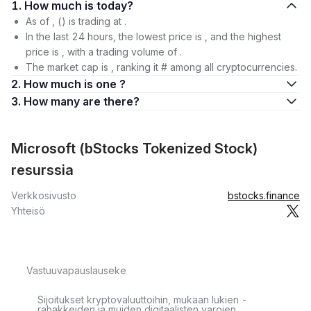
1. How much is today?
As of , () is trading at .
In the last 24 hours, the lowest price is , and the highest
price is , with a trading volume of .
The market cap is , ranking it # among all cryptocurrencies.
2. How much is one ?
3. How many are there?
Microsoft (bStocks Tokenized Stock)
resurssia
Verkkosivusto
bstocks.finance
Yhteisö
Vastuuvapauslauseke
Sijoitukset kryptovaluuttoihin, mukaan lukien -
rahakkeiden ja muiden digitaalisten varojen