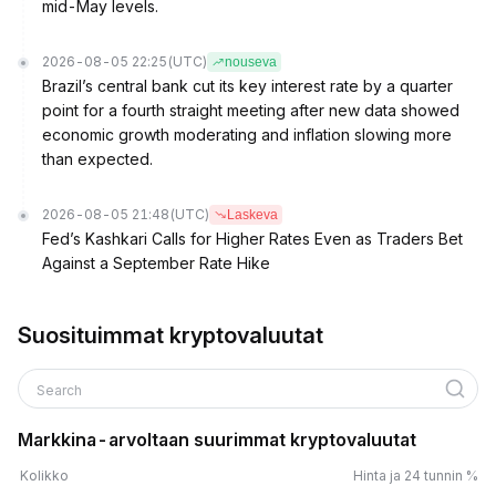
mid-May levels.
2026-08-05 22:25
(UTC)
nouseva
Brazil’s central bank cut its key interest rate by a quarter
point for a fourth straight meeting after new data showed
economic growth moderating and inflation slowing more
than expected.
2026-08-05 21:48
(UTC)
Laskeva
Fed’s Kashkari Calls for Higher Rates Even as Traders Bet
Against a September Rate Hike
Suosituimmat kryptovaluutat
Search
Markkina-arvoltaan suurimmat kryptovaluutat
Kolikko
Hinta ja 24 tunnin %