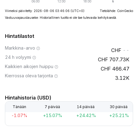
Viimeksi päivitetty: 2026-08-06 03:46:06
(UTC+0)
Tietolähde: CoinGecko
Vastuuvapauslauseke: Historiallinen tuotto ei ole tae tulevasta kehityksestä.
Hintatilastot
Markkina-arvo
--
24 h volyymi
707.73K
Kaikkien aikojen huippu
466.47
Kierrossa oleva tarjonta
3.12K
Hintahistoria (USD)
Tänään
7 päivää
14 päivää
30 päivää
-1.07%
+15.07%
+24.42%
+25.21%