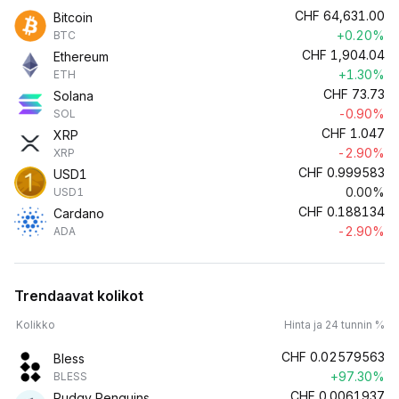
CHF
64,631.00
Bitcoin
+0.20%
BTC
CHF
1,904.04
Ethereum
+1.30%
ETH
CHF
73.73
Solana
-0.90%
SOL
CHF
1.047
XRP
-2.90%
XRP
CHF
0.999583
USD1
0.00%
USD1
CHF
0.188134
Cardano
-2.90%
ADA
Trendaavat kolikot
Kolikko
Hinta ja 24 tunnin %
CHF
0.02579563
Bless
+97.30%
BLESS
CHF
0.0061937
Pudgy Penguins