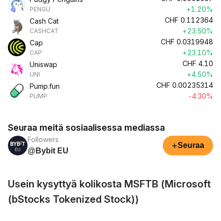
+1.20%
PENGU
CHF
0.112364
Cash Cat
+23.50%
CASHCAT
CHF
0.0319948
Cap
+23.10%
CAP
CHF
4.10
Uniswap
+4.50%
UNI
CHF
0.00235314
Pump.fun
-4.30%
PUMP
Seuraa meitä sosiaalisessa mediassa
Followers
+
Seuraa
@Bybit EU
Usein kysyttyä kolikosta MSFTB (Microsoft
(bStocks Tokenized Stock))