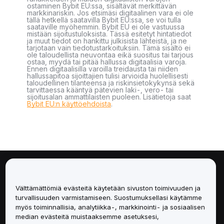
ostaminen Bybit EU:ssa, sisältävät merkittävän
markkinariskin. Jos etsimäsi digitaalinen vara ei ole
tällä hetkellä saatavilla Bybit EU:ssa, se voi tulla
saataville myöhemmin. Bybit EU ei ole vastuussa
mistään sijoitustuloksista. Tässä esitetyt hintatiedot
ja muut tiedot on hankittu julkisista lähteistä, ja ne
tarjotaan vain tiedotustarkoituksiin. Tämä sisältö ei
ole taloudellista neuvontaa eikä suositus tai tarjous
ostaa, myydä tai pitää hallussa digitaalisia varoja.
Ennen digitaalisilla varoilla treidausta tai niiden
hallussapitoa sijoittajien tulisi arvioida huolellisesti
taloudellinen tilanteensa ja riskinsietokykynsä sekä
tarvittaessa kääntyä pätevien laki-, vero- tai
sijoitusalan ammattilaisten puoleen. Lisätietoja saat
Bybit EU:n käyttöehdoista
.
Tietoa
Välttämättömiä evästeitä käytetään sivuston toimivuuden ja
Palvelut
turvallisuuden varmistamiseen. Suostumuksellasi käytämme
myös toiminnallisia, analytiikka-, markkinointi- ja sosiaalisen
median evästeitä muistaaksemme asetuksesi,
Tuki