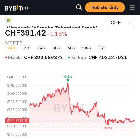
Rekisteröidy
Kryptohinnat
Microsoft (bStocks Tokenized Stock)-hinta MSFTB
CHF
Microsoft (bStocks Tokenized Stock)-
CHF391.42
-1.15%
hinta
MSFTB
24H
7D
14D
30D
60D
200D
1Y
Matala
CHF
390.686878
Korkea
CHF
403.247081