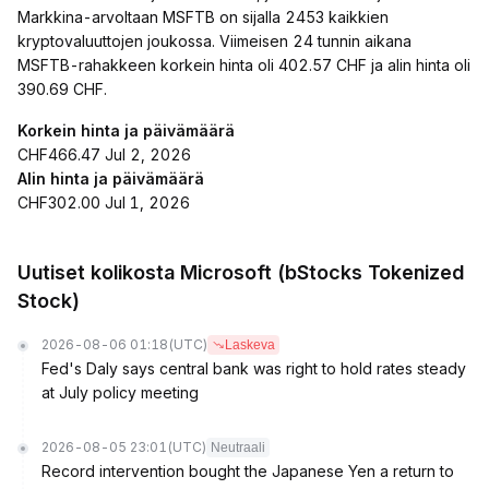
Markkina-arvoltaan MSFTB on sijalla 2453 kaikkien
kryptovaluuttojen joukossa. Viimeisen 24 tunnin aikana
MSFTB-rahakkeen korkein hinta oli 402.57 CHF ja alin hinta oli
390.69 CHF.
Korkein hinta ja päivämäärä
CHF466.47 Jul 2, 2026
Alin hinta ja päivämäärä
CHF302.00 Jul 1, 2026
Uutiset kolikosta Microsoft (bStocks Tokenized
Stock)
2026-08-06 01:18
(UTC)
Laskeva
Fed's Daly says central bank was right to hold rates steady
at July policy meeting
2026-08-05 23:01
(UTC)
Neutraali
Record intervention bought the Japanese Yen a return to