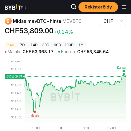
Rekisteröidy
Kryptohinnat
Midas mevBTC-hinta MEVBTC
Midas mevBTC-hinta
MEVBTC
CHF
CHF53,809.00
+0.24%
24H
7D
14D
30D
60D
200D
1Y
Matala
CHF
53,368.17
Korkea
CHF
53,845.64