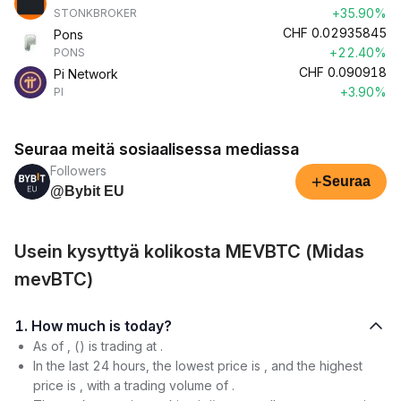
+35.90%
STONKBROKER
CHF
0.02935845
Pons
+22.40%
PONS
CHF
0.090918
Pi Network
+3.90%
PI
Seuraa meitä sosiaalisessa mediassa
Followers
+
Seuraa
@Bybit EU
Usein kysyttyä kolikosta MEVBTC (Midas
mevBTC)
1. How much is today?
As of , () is trading at .
In the last 24 hours, the lowest price is , and the highest
price is , with a trading volume of .