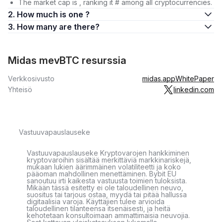
The market cap is , ranking it # among all cryptocurrencies.
2. How much is one ?
3. How many are there?
Midas mevBTC resurssia
Verkkosivusto
midas.app
WhitePaper
Yhteisö
linkedin.com
Vastuuvapauslauseke
Vastuuvapauslauseke Kryptovarojen hankkiminen
kryptovaroihin sisältää merkittäviä markkinariskejä,
mukaan lukien äärimmäinen volatiliteetti ja koko
pääoman mahdollinen menettäminen. Bybit EU
sanoutuu irti kaikesta vastuusta toimien tuloksista.
Mikään tässä esitetty ei ole taloudellinen neuvo,
suositus tai tarjous ostaa, myydä tai pitää hallussa
digitaalisia varoja. Käyttäjien tulee arvioida
taloudellinen tilanteensa itsenäisesti, ja heitä
kehotetaan konsultoimaan ammattimaisia neuvojia.