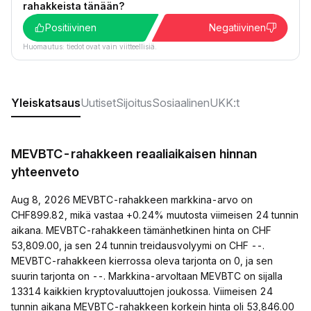
rahakkeista tänään?
Positiivinen
Negatiivinen
Huomautus: tiedot ovat vain viitteellisiä.
Yleiskatsaus
Uutiset
Sijoitus
Sosiaalinen
UKK:t
MEVBTC-rahakkeen reaaliaikaisen hinnan
yhteenveto
Aug 8, 2026 MEVBTC-rahakkeen markkina-arvo on
CHF899.82, mikä vastaa +0.24% muutosta viimeisen 24 tunnin
aikana. MEVBTC-rahakkeen tämänhetkinen hinta on CHF
53,809.00, ja sen 24 tunnin treidausvolyymi on CHF --.
MEVBTC-rahakkeen kierrossa oleva tarjonta on 0, ja sen
suurin tarjonta on --. Markkina-arvoltaan MEVBTC on sijalla
13314 kaikkien kryptovaluuttojen joukossa. Viimeisen 24
tunnin aikana MEVBTC-rahakkeen korkein hinta oli 53,846.00