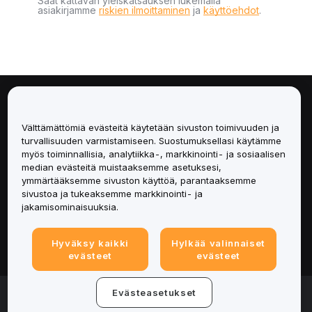
Saat kattavan yleiskatsauksen lukemalla
asiakirjamme
riskien ilmoittaminen
ja
käyttöehdot
.
Tietoa
Välttämättömiä evästeitä käytetään sivuston toimivuuden ja
Palvelut
turvallisuuden varmistamiseen. Suostumuksellasi käytämme
myös toiminnallisia, analytiikka-, markkinointi- ja sosiaalisen
median evästeitä muistaaksemme asetuksesi,
Tuki
ymmärtääksemme sivuston käyttöä, parantaaksemme
sivustoa ja tukeaksemme markkinointi- ja
Tuotteet
jakamisominaisuuksia.
Lakiasiat
Hyväksy kaikki
Hylkää valinnaiset
evästeet
evästeet
© 2025-2026 Bybit.eu. All rights reserved.
Evästeasetukset