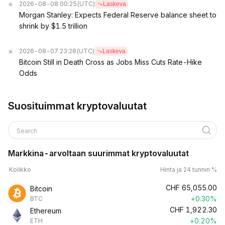
2026-08-08 00:25
(UTC)
Laskeva
Morgan Stanley: Expects Federal Reserve balance sheet to
shrink by $1.5 trillion
2026-08-07 23:28
(UTC)
Laskeva
Bitcoin Still in Death Cross as Jobs Miss Cuts Rate-Hike
Odds
Suosituimmat kryptovaluutat
Search
Markkina-arvoltaan suurimmat kryptovaluutat
Kolikko
Hinta ja 24 tunnin %
CHF
65,055.00
Bitcoin
+0.30%
BTC
CHF
1,922.30
Ethereum
+0.20%
ETH