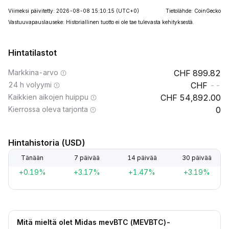
Viimeksi päivitetty: 2026-08-08 15:10:15
(UTC+0)
Tietolähde: CoinGecko
Vastuuvapauslauseke: Historiallinen tuotto ei ole tae tulevasta kehityksestä.
Hintatilastot
Markkina-arvo
899.82
24 h volyymi
--
Kaikkien aikojen huippu
54,892.00
Kierrossa oleva tarjonta
0
Hintahistoria (USD)
Tänään
7 päivää
14 päivää
30 päivää
+0.19%
+3.17%
+1.47%
+3.19%
Mitä mieltä olet Midas mevBTC (MEVBTC)-