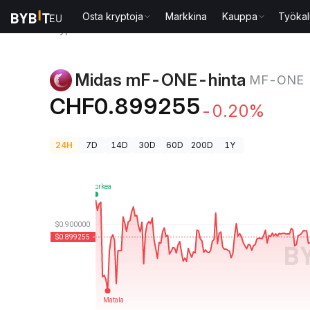
Osta kryptoja
Markkina
Kauppa
Työkal
Kryptohinnat
Midas mF-ONE-hinta MF-ONE
Midas mF-ONE-hinta
MF-ONE
CHF0.899255
-0.20%
24H
7D
14D
30D
60D
200D
1Y