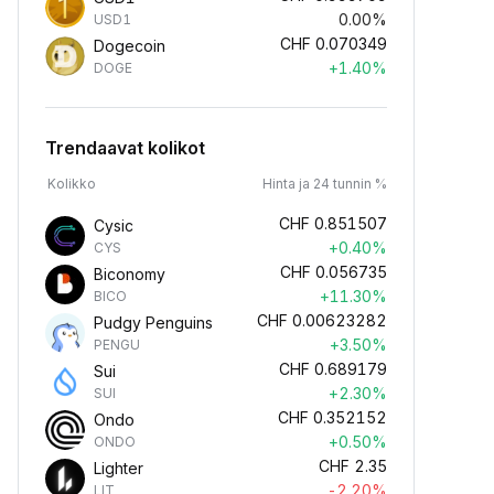
0.00%
USD1
CHF
0.070349
Dogecoin
+1.40%
DOGE
Trendaavat kolikot
Kolikko
Hinta ja 24 tunnin %
CHF
0.851507
Cysic
+0.40%
CYS
CHF
0.056735
Biconomy
+11.30%
BICO
CHF
0.00623282
Pudgy Penguins
+3.50%
PENGU
CHF
0.689179
Sui
+2.30%
SUI
CHF
0.352152
Ondo
+0.50%
ONDO
CHF
2.35
Lighter
-2.20%
LIT