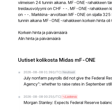
viimeisen 24 tunnin aikana. MF-ONE-rahakkeen tä
treidausvolyymi on CHF --. MF-ONE-rahakkeen kierr
on --. Markkina-arvoltaan MF-ONE on sijalla 325 k
tunnin aikana MF-ONE-rahakkeen korkein hinta oli 
Korkein hinta ja päivämäärä
Alin hinta ja päivämäärä
Uutiset kolikosta Midas mF-ONE
2026-08-08 01:39
(UTC)
Neutraali
July nonfarm payrolls did not give the Federal 
Agency”: whether to raise rates in September still
2026-08-08 00:25
(UTC)
Laskeva
Morgan Stanley: Expects Federal Reserve balance 