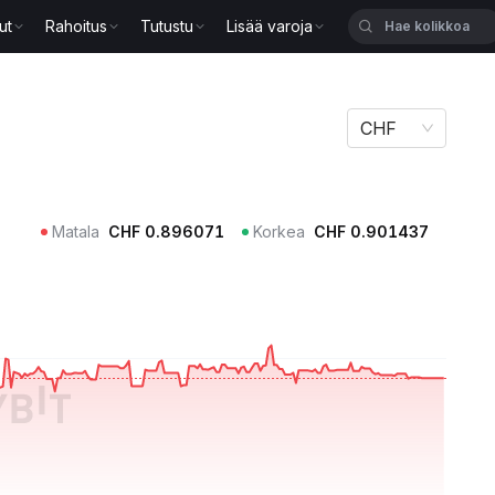
ut
Rahoitus
Tutustu
Lisää varoja
CHF
Matala
CHF
0.896071
Korkea
CHF
0.901437