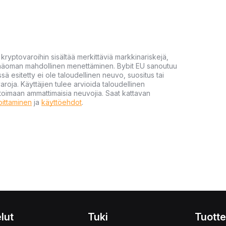
yptovaroihin sisältää merkittäviä markkinariskejä,
 pääoman mahdollinen menettäminen. Bybit EU sanoutuu
ssä esitetty ei ole taloudellinen neuvo, suositus tai
varoja. Käyttäjien tulee arvioida taloudellinen
ultoimaan ammattimaisia neuvojia. Saat kattavan
moittaminen
ja
käyttöehdot
.
lut
Tuki
Tuotte