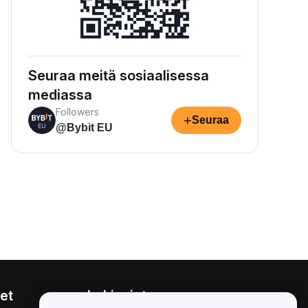
Seuraa meitä sosiaalisessa
mediassa
Followers
+
Seuraa
@Bybit EU
et
Lakiasiat