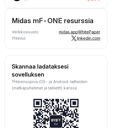
Midas mF-ONE resurssia
Verkkosivusto
midas.app
WhitePaper
Yhteisö
linkedin.com
Skannaa ladataksesi
sovelluksen
Yhteensopiva iOS- ja Android-laitteiden
(matkapuhelimet ja tabletit) kanssa