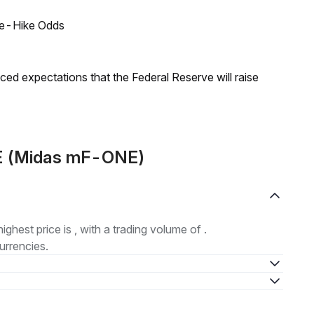
ate-Hike Odds
duced expectations that the Federal Reserve will raise
NE (Midas mF-ONE)
highest price is , with a trading volume of .
urrencies.