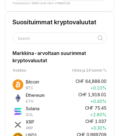
Huomautus: tiedot ovat vain viitteellisiä.
Suosituimmat kryptovaluutat
Search
Markkina-arvoltaan suurimmat
kryptovaluutat
Kolikko
Hinta ja 24 tunnin %
CHF
64,888.00
Bitcoin
+0.10%
BTC
CHF
1,918.01
Ethereum
+0.40%
ETH
CHF
75.45
Solana
+2.80%
SOL
CHF
1.037
XRP
+0.30%
XRP
CHF
0.999709
USD1