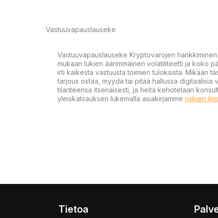
Vastuuvapauslauseke
Vastuuvapauslauseke Kryptovarojen hankkiminen kr
mukaan lukien äärimmäinen volatiliteetti ja koko
irti kaikesta vastuusta toimien tuloksista. Mikään tä
tarjous ostaa, myydä tai pitää hallussa digitaalisia 
tilanteensa itsenäisesti, ja heitä kehotetaan kons
yleiskatsauksen lukemalla asiakirjamme
riskien il
Tietoa
Palve