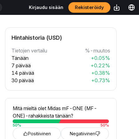
Rekisteröidy
Kirjaudu sisään
Hintahistoria (USD)
Tietojen vertailu
%-muutos
Tänään
+0.05%
7 päivää
+0.22%
14 päivää
+0.38%
30 päivää
+0.73%
Mitä mieltä olet Midas mF-ONE (MF-
ONE)-rahakkeista tänään?
50
%
50
%
Positiivinen
Negatiivinen