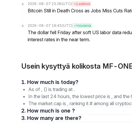
2026-08-07 23:28
(UTC)
Laskeva
Bitcoin Still in Death Cross as Jobs Miss Cuts R
2026-08-07 19:45
(UTC)
nouseva
The dollar fell Friday after soft US labor data re
interest rates in the near term.
Usein kysyttyä kolikosta MF-O
1. How much is today?
As of , () is trading at .
In the last 24 hours, the lowest price is , and the 
The market cap is , ranking it # among all cryptoc
2. How much is one ?
3. How many are there?