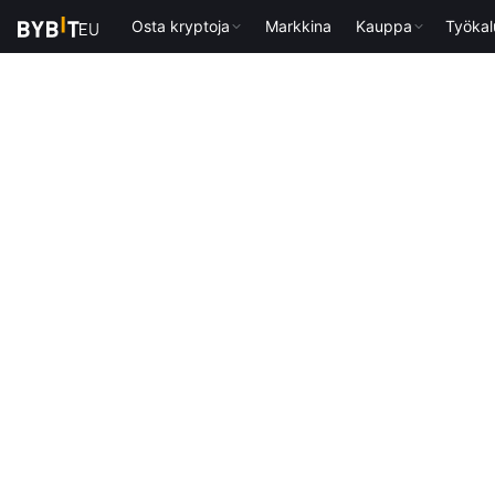
Osta kryptoja
Markkina
Kauppa
Työkal