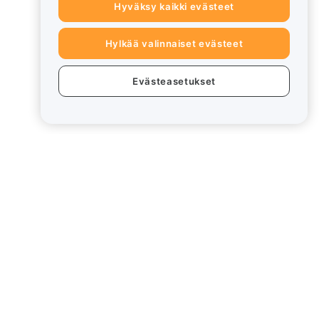
Hyväksy kaikki evästeet
Hylkää valinnaiset evästeet
Evästeasetukset
eet
Lakiasiat
Eturistiriitapolitiikka
Yhteenveto säilytys- ja
hallinnointikäytännöstä
rd
ESG-tiedot