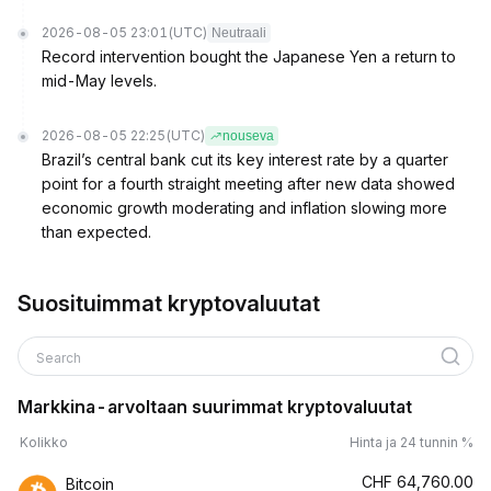
2026-08-05 23:01
(UTC)
Neutraali
Record intervention bought the Japanese Yen a return to
mid-May levels.
2026-08-05 22:25
(UTC)
nouseva
Brazil’s central bank cut its key interest rate by a quarter
point for a fourth straight meeting after new data showed
economic growth moderating and inflation slowing more
than expected.
Suosituimmat kryptovaluutat
Search
Markkina-arvoltaan suurimmat kryptovaluutat
Kolikko
Hinta ja 24 tunnin %
CHF
64,760.00
Bitcoin