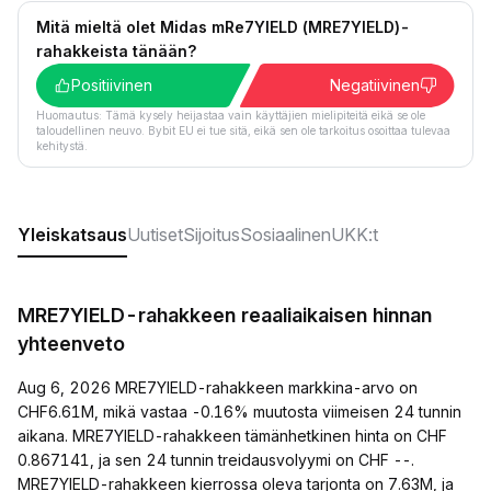
Mitä mieltä olet Midas mRe7YIELD (MRE7YIELD)-
rahakkeista tänään?
Positiivinen
Negatiivinen
Huomautus: Tämä kysely heijastaa vain käyttäjien mielipiteitä eikä se ole
taloudellinen neuvo. Bybit EU ei tue sitä, eikä sen ole tarkoitus osoittaa tulevaa
kehitystä.
Yleiskatsaus
Uutiset
Sijoitus
Sosiaalinen
UKK:t
MRE7YIELD-rahakkeen reaaliaikaisen hinnan
yhteenveto
Aug 6, 2026 MRE7YIELD-rahakkeen markkina-arvo on
CHF6.61M, mikä vastaa -0.16% muutosta viimeisen 24 tunnin
aikana. MRE7YIELD-rahakkeen tämänhetkinen hinta on CHF
0.867141, ja sen 24 tunnin treidausvolyymi on CHF --.
MRE7YIELD-rahakkeen kierrossa oleva tarjonta on 7.63M, ja