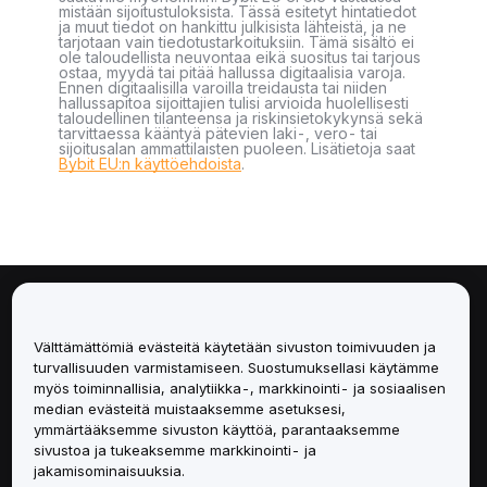
mistään sijoitustuloksista. Tässä esitetyt hintatiedot
ja muut tiedot on hankittu julkisista lähteistä, ja ne
tarjotaan vain tiedotustarkoituksiin. Tämä sisältö ei
ole taloudellista neuvontaa eikä suositus tai tarjous
ostaa, myydä tai pitää hallussa digitaalisia varoja.
Ennen digitaalisilla varoilla treidausta tai niiden
hallussapitoa sijoittajien tulisi arvioida huolellisesti
taloudellinen tilanteensa ja riskinsietokykynsä sekä
tarvittaessa kääntyä pätevien laki-, vero- tai
sijoitusalan ammattilaisten puoleen. Lisätietoja saat
Bybit EU:n käyttöehdoista
.
Tietoa
Välttämättömiä evästeitä käytetään sivuston toimivuuden ja
Palvelut
turvallisuuden varmistamiseen. Suostumuksellasi käytämme
myös toiminnallisia, analytiikka-, markkinointi- ja sosiaalisen
median evästeitä muistaaksemme asetuksesi,
Tuki
ymmärtääksemme sivuston käyttöä, parantaaksemme
sivustoa ja tukeaksemme markkinointi- ja
Tuotteet
jakamisominaisuuksia.