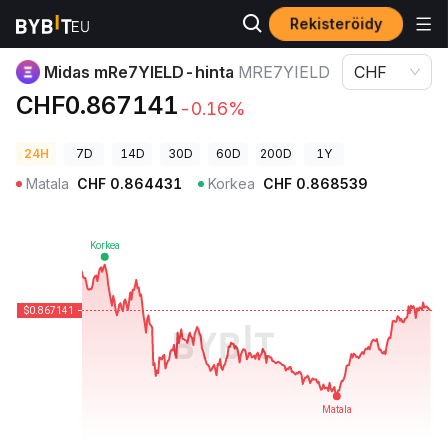
Rekisteröidy
Kryptohinnat
Midas mRe7YIELD-hinta MRE7YIELD
Midas mRe7YIELD-hinta
MRE7YIELD
CHF
CHF0.867141
-0.16%
24H
7D
14D
30D
60D
200D
1Y
Matala
CHF
0.864431
Korkea
CHF
0.868539