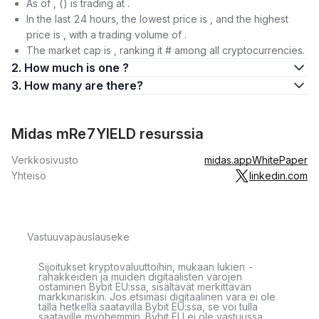
As of , () is trading at .
In the last 24 hours, the lowest price is , and the highest
price is , with a trading volume of .
The market cap is , ranking it # among all cryptocurrencies.
2. How much is one ?
3. How many are there?
Midas mRe7YIELD resurssia
Verkkosivusto
midas.app
WhitePaper
Yhteisö
linkedin.com
Vastuuvapauslauseke
Sijoitukset kryptovaluuttoihin, mukaan lukien -
rahakkeiden ja muiden digitaalisten varojen
ostaminen Bybit EU:ssa, sisältävät merkittävän
markkinariskin. Jos etsimäsi digitaalinen vara ei ole
tällä hetkellä saatavilla Bybit EU:ssa, se voi tulla
saataville myöhemmin. Bybit EU ei ole vastuussa