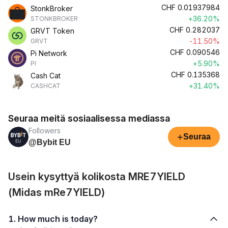
CHF
0.01937984
StonkBroker
+36.20%
STONKBROKER
CHF
0.282037
GRVT Token
-11.50%
GRVT
CHF
0.090546
Pi Network
+5.90%
PI
CHF
0.135368
Cash Cat
+31.40%
CASHCAT
Seuraa meitä sosiaalisessa mediassa
Followers
+
Seuraa
@Bybit EU
Usein kysyttyä kolikosta MRE7YIELD
(Midas mRe7YIELD)
1. How much is today?