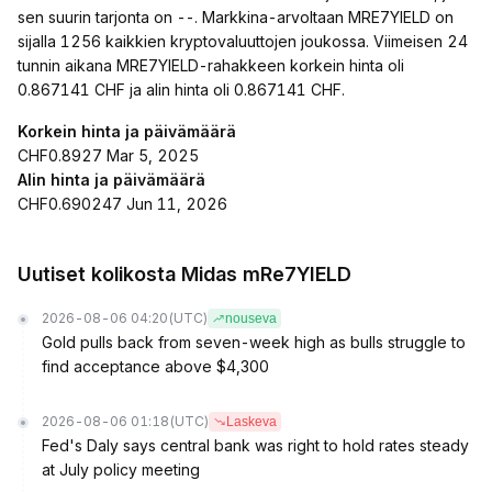
sen suurin tarjonta on --. Markkina-arvoltaan MRE7YIELD on
sijalla 1256 kaikkien kryptovaluuttojen joukossa. Viimeisen 24
tunnin aikana MRE7YIELD-rahakkeen korkein hinta oli
0.867141 CHF ja alin hinta oli 0.867141 CHF.
Korkein hinta ja päivämäärä
CHF0.8927 Mar 5, 2025
Alin hinta ja päivämäärä
CHF0.690247 Jun 11, 2026
Uutiset kolikosta Midas mRe7YIELD
2026-08-06 04:20
(UTC)
nouseva
Gold pulls back from seven-week high as bulls struggle to
find acceptance above $4,300
2026-08-06 01:18
(UTC)
Laskeva
Fed's Daly says central bank was right to hold rates steady
at July policy meeting