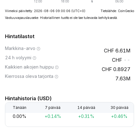
Viimeksi päivitetty: 2026-08-06 09:00:06
(UTC+0)
Tietolähde: CoinGecko
Vastuuvapauslauseke: Historiallinen tuotto ei ole tae tulevasta kehityksestä.
Hintatilastot
Markkina-arvo
6.61M
24 h volyymi
--
Kaikkien aikojen huippu
0.8927
Kierrossa oleva tarjonta
7.63M
Hintahistoria (USD)
Tänään
7 päivää
14 päivää
30 päivää
0.00%
+0.14%
+0.31%
+0.46%