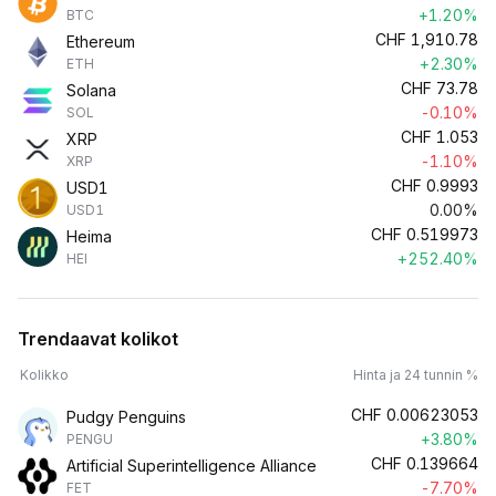
+1.20%
BTC
CHF
1,910.78
Ethereum
+2.30%
ETH
CHF
73.78
Solana
-0.10%
SOL
CHF
1.053
XRP
-1.10%
XRP
CHF
0.9993
USD1
0.00%
USD1
CHF
0.519973
Heima
+252.40%
HEI
Trendaavat kolikot
Kolikko
Hinta ja 24 tunnin %
CHF
0.00623053
Pudgy Penguins
+3.80%
PENGU
CHF
0.139664
Artificial Superintelligence Alliance
-7.70%
FET