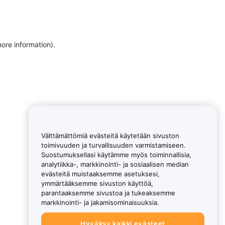
more information)
.
Välttämättömiä evästeitä käytetään sivuston
toimivuuden ja turvallisuuden varmistamiseen.
Suostumuksellasi käytämme myös toiminnallisia,
analytiikka-, markkinointi- ja sosiaalisen median
evästeitä muistaaksemme asetuksesi,
ymmärtääksemme sivuston käyttöä,
parantaaksemme sivustoa ja tukeaksemme
markkinointi- ja jakamisominaisuuksia.
Hyväksy kaikki evästeet