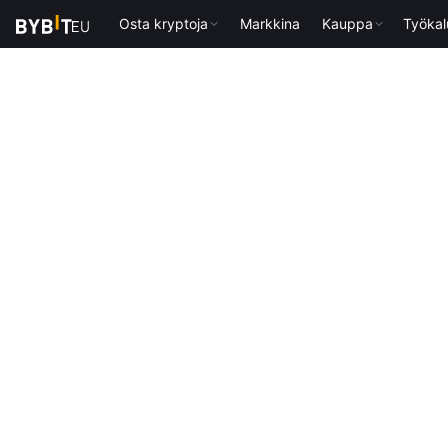
Osta kryptoja
Markkina
Kauppa
Työkal