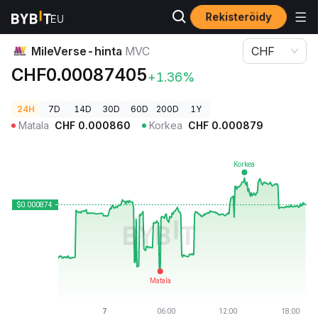
Rekisteröidy
Kryptohinnat
MileVerse-hinta MVC
MileVerse-hinta
MVC
CHF
CHF0.00087405
+1.36%
24H
7D
14D
30D
60D
200D
1Y
Matala
CHF
0.000860
Korkea
CHF
0.000879