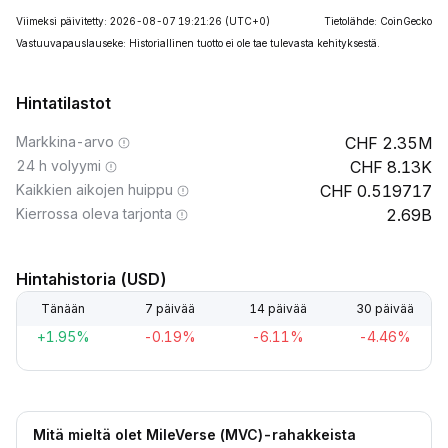
Viimeksi päivitetty: 2026-08-07 19:21:26
(UTC+0)
Tietolähde: CoinGecko
Vastuuvapauslauseke: Historiallinen tuotto ei ole tae tulevasta kehityksestä.
Hintatilastot
Markkina-arvo
2.35M
24 h volyymi
8.13K
Kaikkien aikojen huippu
0.519717
Kierrossa oleva tarjonta
2.69B
Hintahistoria (USD)
Tänään
7 päivää
14 päivää
30 päivää
+1.95%
-0.19%
-6.11%
-4.46%
Mitä mieltä olet MileVerse (MVC)-rahakkeista