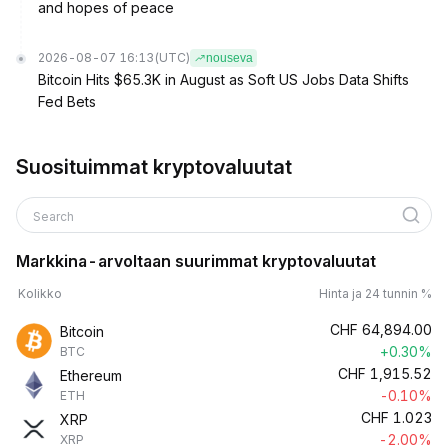
and hopes of peace
2026-08-07 16:13
(UTC)
nouseva
Bitcoin Hits $65.3K in August as Soft US Jobs Data Shifts
Fed Bets
Suosituimmat kryptovaluutat
Search
Markkina-arvoltaan suurimmat kryptovaluutat
Kolikko
Hinta ja 24 tunnin %
CHF
64,894.00
Bitcoin
+0.30%
BTC
CHF
1,915.52
Ethereum
-0.10%
ETH
CHF
1.023
XRP
-2.00%
XRP