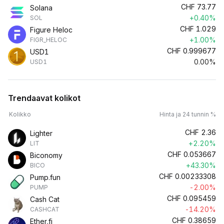
CHF
73.77
Solana
+0.40%
SOL
CHF
1.029
Figure Heloc
+1.00%
FIGR_HELOC
CHF
0.999677
USD1
0.00%
USD1
Trendaavat kolikot
Kolikko
Hinta ja 24 tunnin %
CHF
2.36
Lighter
+2.20%
LIT
CHF
0.053667
Biconomy
+43.30%
BICO
CHF
0.00233308
Pump.fun
-2.00%
PUMP
CHF
0.095459
Cash Cat
-14.20%
CASHCAT
CHF
0.38659
Ether.fi