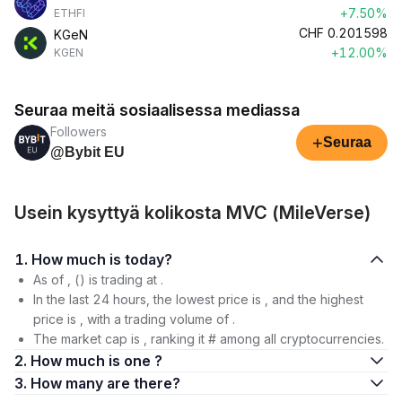
+7.50%
ETHFI
CHF
0.201598
KGeN
+12.00%
KGEN
Seuraa meitä sosiaalisessa mediassa
Followers
+
Seuraa
@Bybit EU
Usein kysyttyä kolikosta MVC (MileVerse)
1. How much is today?
As of , () is trading at .
In the last 24 hours, the lowest price is , and the highest
price is , with a trading volume of .
The market cap is , ranking it # among all cryptocurrencies.
2. How much is one ?
3. How many are there?