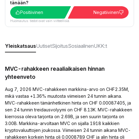
tänään?
Positiivinen
Negatiivinen
Huomautus: tiedot ovat vain viitteellisiä.
Yleiskatsaus
Uutiset
Sijoitus
Sosiaalinen
UKK:t
MVC-rahakkeen reaaliaikaisen hinnan
yhteenveto
Aug 7, 2026 MVC-rahakkeen markkina-arvo on CHF2.35M,
mikä vastaa +1.36% muutosta viimeisen 24 tunnin aikana.
MVC-rahakkeen tämänhetkinen hinta on CHF 0.00087405, ja
sen 24 tunnin treidausvolyymi on CHF 8.13K. MVC-rahakkeen
kierrossa oleva tarjonta on 2.69B, ja sen suurin tarjonta on
3.00B. Markkina-arvoltaan MVC on sijalla 1918 kaikkien
kryptovaluuttojen joukossa. Viimeisen 24 tunnin aikana MVC-
rahakkeen korkein hinta oli 0.0008789 CHF ja alin hinta oli