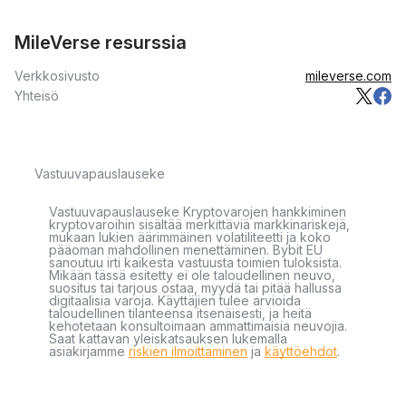
MileVerse resurssia
Verkkosivusto
mileverse.com
Yhteisö
Vastuuvapauslauseke
Vastuuvapauslauseke Kryptovarojen hankkiminen
kryptovaroihin sisältää merkittäviä markkinariskejä,
mukaan lukien äärimmäinen volatiliteetti ja koko
pääoman mahdollinen menettäminen. Bybit EU
sanoutuu irti kaikesta vastuusta toimien tuloksista.
Mikään tässä esitetty ei ole taloudellinen neuvo,
suositus tai tarjous ostaa, myydä tai pitää hallussa
digitaalisia varoja. Käyttäjien tulee arvioida
taloudellinen tilanteensa itsenäisesti, ja heitä
kehotetaan konsultoimaan ammattimaisia neuvojia.
Saat kattavan yleiskatsauksen lukemalla
asiakirjamme
riskien ilmoittaminen
ja
käyttöehdot
.