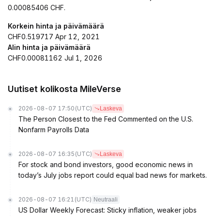
0.00085406 CHF.
Korkein hinta ja päivämäärä
CHF0.519717 Apr 12, 2021
Alin hinta ja päivämäärä
CHF0.00081162 Jul 1, 2026
Uutiset kolikosta MileVerse
2026-08-07 17:50
(UTC)
Laskeva
The Person Closest to the Fed Commented on the U.S.
Nonfarm Payrolls Data
2026-08-07 16:35
(UTC)
Laskeva
For stock and bond investors, good economic news in
today’s July jobs report could equal bad news for markets.
2026-08-07 16:21
(UTC)
Neutraali
US Dollar Weekly Forecast: Sticky inflation, weaker jobs