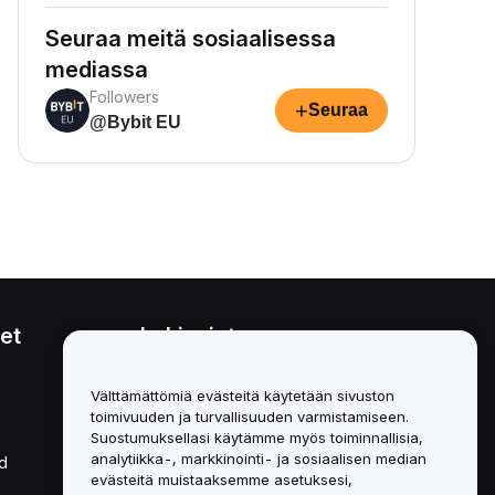
Seuraa meitä sosiaalisessa
mediassa
Followers
+
Seuraa
@Bybit EU
et
Lakiasiat
Eturistiriitapolitiikka
Välttämättömiä evästeitä käytetään sivuston
toimivuuden ja turvallisuuden varmistamiseen.
Yhteenveto säilytys- ja
hallinnointikäytännöstä
Suostumuksellasi käytämme myös toiminnallisia,
analytiikka-, markkinointi- ja sosiaalisen median
d
ESG-tiedot
evästeitä muistaaksemme asetuksesi,