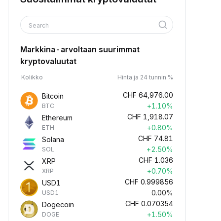
Search
Markkina-arvoltaan suurimmat
kryptovaluutat
Kolikko
Hinta ja 24 tunnin %
CHF
64,976.00
Bitcoin
+1.10%
BTC
CHF
1,918.07
Ethereum
+0.80%
ETH
CHF
74.81
Solana
+2.50%
SOL
CHF
1.036
XRP
+0.70%
XRP
CHF
0.999856
USD1
0.00%
USD1
CHF
0.070354
Dogecoin
+1.50%
DOGE