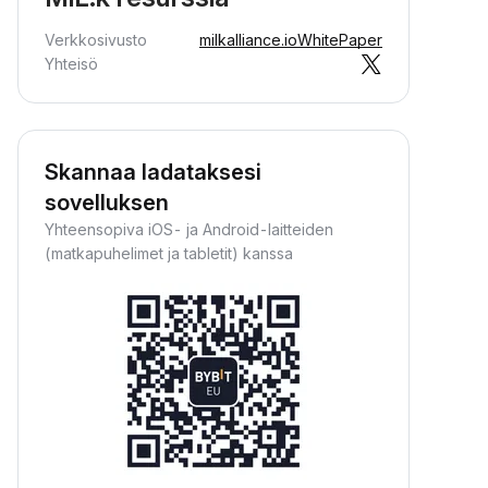
Verkkosivusto
milkalliance.io
WhitePaper
Yhteisö
Skannaa ladataksesi
sovelluksen
Yhteensopiva iOS- ja Android-laitteiden
(matkapuhelimet ja tabletit) kanssa