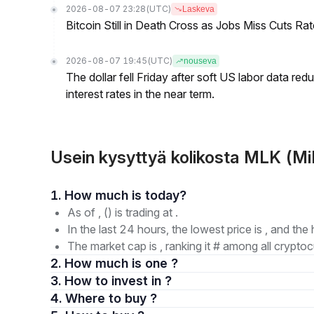
2026-08-07 23:28
(UTC)
Laskeva
Bitcoin Still in Death Cross as Jobs Miss Cuts R
2026-08-07 19:45
(UTC)
nouseva
The dollar fell Friday after soft US labor data re
interest rates in the near term.
Usein kysyttyä kolikosta MLK (Mi
1. How much is today?
As of , () is trading at .
In the last 24 hours, the lowest price is , and the 
The market cap is , ranking it # among all cryptoc
2. How much is one ?
3. How to invest in ?
4. Where to buy ?