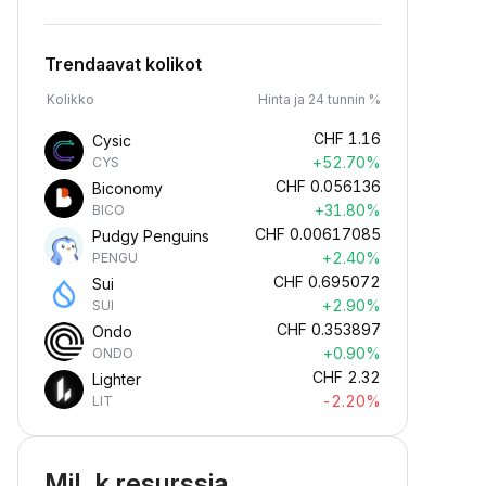
Trendaavat kolikot
Kolikko
Hinta ja 24 tunnin %
CHF
1.16
Cysic
+52.70%
CYS
CHF
0.056136
Biconomy
+31.80%
BICO
CHF
0.00617085
Pudgy Penguins
+2.40%
PENGU
CHF
0.695072
Sui
+2.90%
SUI
CHF
0.353897
Ondo
+0.90%
ONDO
CHF
2.32
Lighter
-2.20%
LIT
MiL.k resurssia