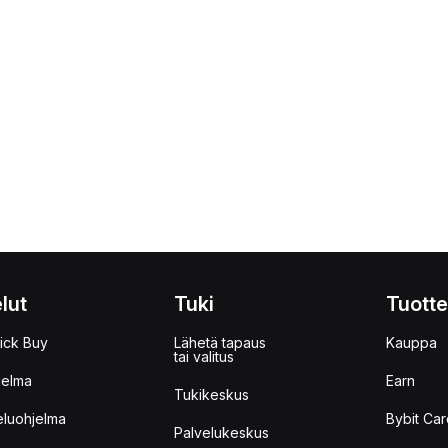
lut
Tuki
Tuotte
ick Buy
Lähetä tapaus
Kauppa
tai valitus
jelma
Earn
Tukikeskus
eluohjelma
Bybit Car
Palvelukeskus