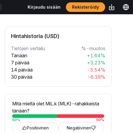
Rekisteröidy
Kirjaudu sisään
Hintahistoria (USD)
Tietojen vertailu
%-muutos
Tänään
+1.64%
7 päivää
+3.23%
14 päivää
-3.54%
30 päivää
-6.19%
Mitä mieltä olet MiL.k (MLK)-rahakkeista
tänään?
50
%
50
%
Positiivinen
Negatiivinen