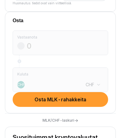
Huomautus: tiedot ovat vain viitteellisiä.
Osta
Vastaanota
Kuluta
CHF
CHF
Osta MLK-rahakkeita
→
MLK/CHF-laskuri
Suosituimmat kryptovaluutat