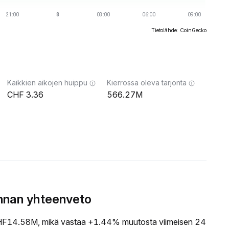
Tietolähde: CoinGecko
Kaikkien aikojen huippu
Kierrossa oleva tarjonta
3.36
566.27M
nnan yhteenveto
F14.58M, mikä vastaa +1.44% muutosta viimeisen 24