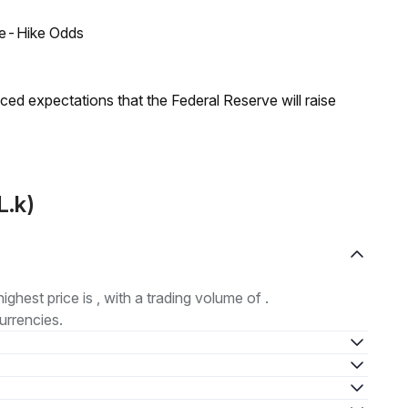
ate-Hike Odds
duced expectations that the Federal Reserve will raise
L.k)
highest price is , with a trading volume of .
urrencies.