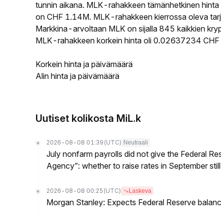
tunnin aikana. MLK-rahakkeen tämänhetkinen hinta
on CHF 1.14M. MLK-rahakkeen kierrossa oleva tarjo
Markkina-arvoltaan MLK on sijalla 845 kaikkien kryp
MLK-rahakkeen korkein hinta oli 0.02637234 CHF j
Korkein hinta ja päivämäärä
Alin hinta ja päivämäärä
Uutiset kolikosta MiL.k
2026-08-08 01:39
(UTC)
Neutraali
July nonfarm payrolls did not give the Federal 
Agency”: whether to raise rates in September still
2026-08-08 00:25
(UTC)
Laskeva
Morgan Stanley: Expects Federal Reserve balance 