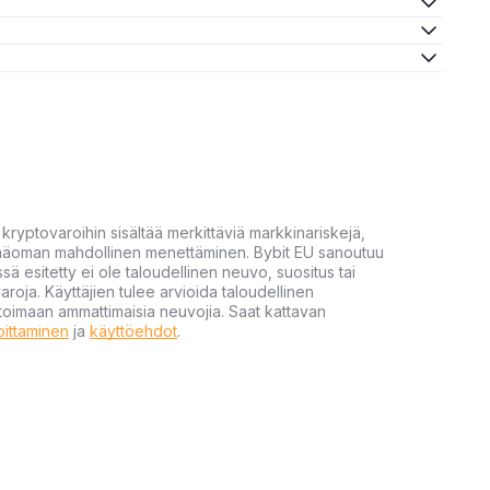
yptovaroihin sisältää merkittäviä markkinariskejä,
 pääoman mahdollinen menettäminen. Bybit EU sanoutuu
ssä esitetty ei ole taloudellinen neuvo, suositus tai
varoja. Käyttäjien tulee arvioida taloudellinen
ultoimaan ammattimaisia neuvojia. Saat kattavan
moittaminen
ja
käyttöehdot
.