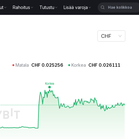
ut
Rahoitus
Tutustu
Lisää varoja
CHF
Matala
CHF
0.025256
Korkea
CHF
0.026111