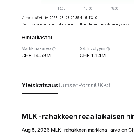
Viimeksi päivitetty: 2026-08-08 09:35:41
(UTC+0)
Vastuuvapauslauseke: Historiallinen tuotto ei ole tae tulevasta kehityksestä.
Hintatilastot
Markkina-arvo
24 h volyymi
14.58M
1.14M
Yleiskatsaus
Uutiset
Pörssi
UKK:t
MLK-rahakkeen reaaliaikaisen hi
Aug 8, 2026 MLK-rahakkeen markkina-arvo on CH