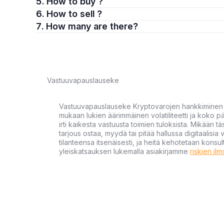
5. How to buy ?
6. How to sell ?
7. How many are there?
Vastuuvapauslauseke
Vastuuvapauslauseke Kryptovarojen hankkiminen kr
mukaan lukien äärimmäinen volatiliteetti ja koko
irti kaikesta vastuusta toimien tuloksista. Mikään tä
tarjous ostaa, myydä tai pitää hallussa digitaalisia 
tilanteensa itsenäisesti, ja heitä kehotetaan kons
yleiskatsauksen lukemalla asiakirjamme
riskien il