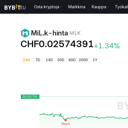
Osta kryptoja
Markkina
Kauppa
Työkal
Kryptohinnat
MiL.k-hinta MLK
MiL.k-hinta
MLK
CHF0.02574391
+1.34%
24H
7D
14D
30D
60D
200D
1Y