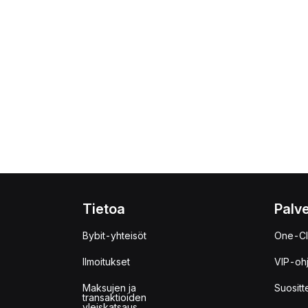
Tietoa
Palve
Bybit-yhteisöt
One-Cl
Ilmoitukset
VIP-oh
Maksujen ja
Suositt
transaktioiden
yleiskatsaus