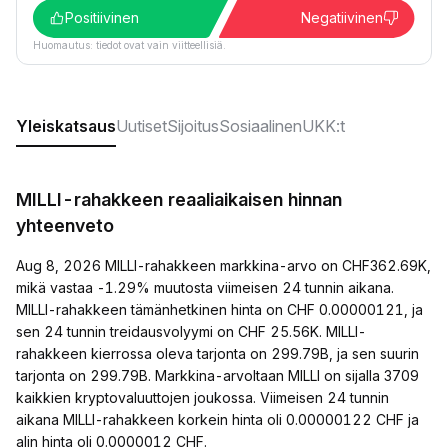
Positiivinen
Negatiivinen
Huomautus: tiedot ovat vain viitteellisiä.
Yleiskatsaus
Uutiset
Sijoitus
Sosiaalinen
UKK:t
MILLI-rahakkeen reaaliaikaisen hinnan
yhteenveto
Aug 8, 2026 MILLI-rahakkeen markkina-arvo on CHF362.69K,
mikä vastaa -1.29% muutosta viimeisen 24 tunnin aikana.
MILLI-rahakkeen tämänhetkinen hinta on CHF 0.00000121, ja
sen 24 tunnin treidausvolyymi on CHF 25.56K. MILLI-
rahakkeen kierrossa oleva tarjonta on 299.79B, ja sen suurin
tarjonta on 299.79B. Markkina-arvoltaan MILLI on sijalla 3709
kaikkien kryptovaluuttojen joukossa. Viimeisen 24 tunnin
aikana MILLI-rahakkeen korkein hinta oli 0.00000122 CHF ja
alin hinta oli 0.0000012 CHF.