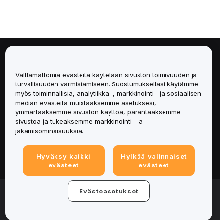
Tietoa
Välttämättömiä evästeitä käytetään sivuston toimivuuden ja
Palvelut
turvallisuuden varmistamiseen. Suostumuksellasi käytämme
myös toiminnallisia, analytiikka-, markkinointi- ja sosiaalisen
median evästeitä muistaaksemme asetuksesi,
Tuki
ymmärtääksemme sivuston käyttöä, parantaaksemme
sivustoa ja tukeaksemme markkinointi- ja
Tuotteet
jakamisominaisuuksia.
Lakiasiat
Hyväksy kaikki
Hylkää valinnaiset
evästeet
evästeet
© 2025-2026 Bybit.eu. All rights reserved.
Evästeasetukset
Palveluehdot
|
Tietosuojaehdot
|
Yritystiedot
(Impressum)
|
Evästeasetukset