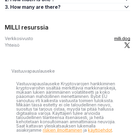
3. How many are there?
MILLI resurssia
Verkkosivusto
milli.dog
Yhteisö
Vastuuvapauslauseke
Vastuuvapauslauseke Kryptovarojen hankkiminen
kryptovaroihin sisältää merkittäviä markkinariskejä,
mukaan lukien äärimmäinen volatiliteetti ja koko
pääoman mahdollinen menettäminen. Bybit EU
sanoutuu irti kaikesta vastuusta toimien tuloksista.
Mikään tässä esitetty ei ole taloudellinen neuvo,
suositus tai tarjous ostaa, myydä tai pitää hallussa
digitaalisia varoja. Käyttäjien tulee arvioida
taloudellinen tilanteensa itsenäisesti, ja heitä
kehotetaan konsultoimaan ammattimaisia neuvojia.
Saat kattavan yleiskatsauksen lukemalla
asiakirjamme
riskien ilmoittaminen
ja
käyttöehdot
.