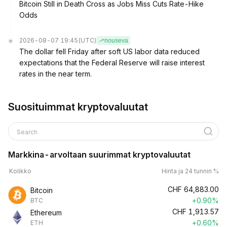
Bitcoin Still in Death Cross as Jobs Miss Cuts Rate-Hike
Odds
2026-08-07 19:45
(UTC)
nouseva
The dollar fell Friday after soft US labor data reduced
expectations that the Federal Reserve will raise interest
rates in the near term.
Suosituimmat kryptovaluutat
Search
Markkina-arvoltaan suurimmat kryptovaluutat
Kolikko
Hinta ja 24 tunnin %
CHF
64,883.00
Bitcoin
+0.90%
BTC
CHF
1,913.57
Ethereum
+0.60%
ETH