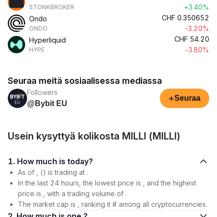
+3.40%
STONKBROKER
CHF
0.350652
Ondo
-3.20%
ONDO
CHF
54.20
Hyperliquid
-3.80%
HYPE
Seuraa meitä sosiaalisessa mediassa
Followers
+
Seuraa
@Bybit EU
Usein kysyttyä kolikosta MILLI (MILLI)
1. How much is today?
As of , () is trading at .
In the last 24 hours, the lowest price is , and the highest
price is , with a trading volume of .
The market cap is , ranking it # among all cryptocurrencies.
2. How much is one ?