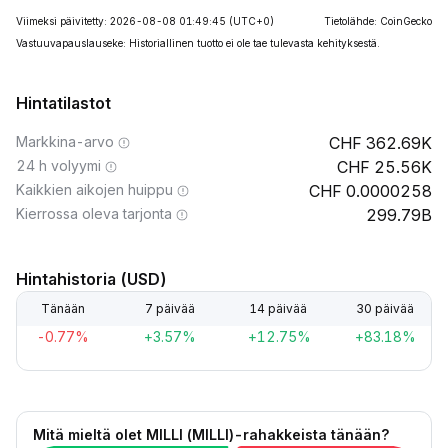
Viimeksi päivitetty: 2026-08-08 01:49:45
(UTC+0)
Tietolähde: CoinGecko
Vastuuvapauslauseke: Historiallinen tuotto ei ole tae tulevasta kehityksestä.
Hintatilastot
Markkina-arvo
362.69K
24 h volyymi
25.56K
Kaikkien aikojen huippu
0.0000258
Kierrossa oleva tarjonta
299.79B
Hintahistoria (USD)
Tänään
7 päivää
14 päivää
30 päivää
-0.77%
+3.57%
+12.75%
+83.18%
Mitä mieltä olet MILLI (MILLI)-rahakkeista tänään?