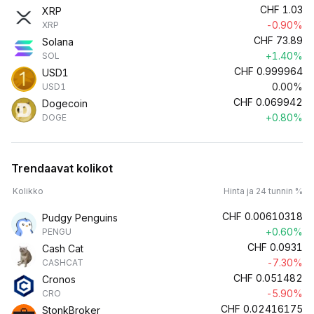
CHF
1.03
XRP
-0.90%
XRP
CHF
73.89
Solana
+1.40%
SOL
CHF
0.999964
USD1
0.00%
USD1
CHF
0.069942
Dogecoin
+0.80%
DOGE
Trendaavat kolikot
Kolikko
Hinta ja 24 tunnin %
CHF
0.00610318
Pudgy Penguins
+0.60%
PENGU
CHF
0.0931
Cash Cat
-7.30%
CASHCAT
CHF
0.051482
Cronos
-5.90%
CRO
CHF
0.02416175
StonkBroker