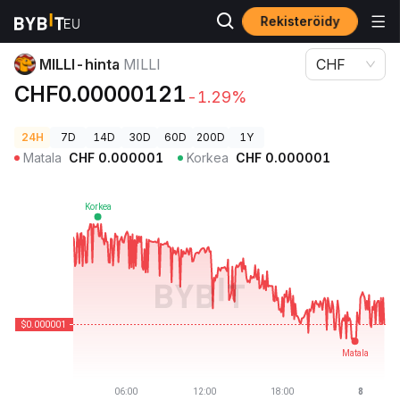
Rekisteröidy
Kryptohinnat
MILLI-hinta MILLI
MILLI-hinta
MILLI
CHF
CHF0.00000121
-1.29%
24H
7D
14D
30D
60D
200D
1Y
Matala
CHF
0.000001
Korkea
CHF
0.000001