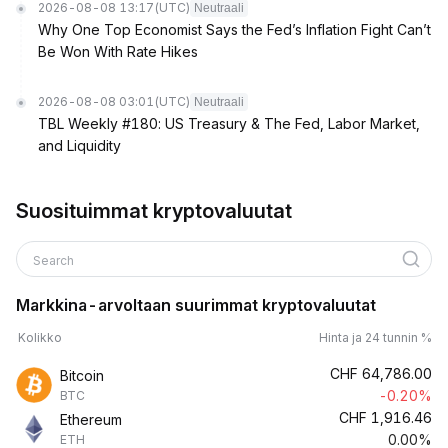
2026-08-08 13:17
(UTC)
Neutraali
Why One Top Economist Says the Fed’s Inflation Fight Can’t
Be Won With Rate Hikes
2026-08-08 03:01
(UTC)
Neutraali
TBL Weekly #180: US Treasury & The Fed, Labor Market,
and Liquidity
Suosituimmat kryptovaluutat
Search
Markkina-arvoltaan suurimmat kryptovaluutat
Kolikko
Hinta ja 24 tunnin %
CHF
64,786.00
Bitcoin
-0.20%
BTC
CHF
1,916.46
Ethereum
0.00%
ETH