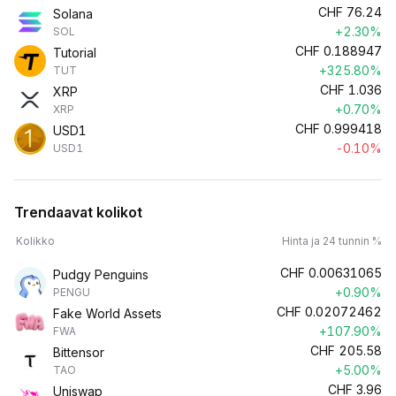
CHF
76.24
Solana
+2.30%
SOL
CHF
0.188947
Tutorial
+325.80%
TUT
CHF
1.036
XRP
+0.70%
XRP
CHF
0.999418
USD1
-0.10%
USD1
Trendaavat kolikot
Kolikko
Hinta ja 24 tunnin %
CHF
0.00631065
Pudgy Penguins
+0.90%
PENGU
CHF
0.02072462
Fake World Assets
+107.90%
FWA
CHF
205.58
Bittensor
+5.00%
TAO
CHF
3.96
Uniswap