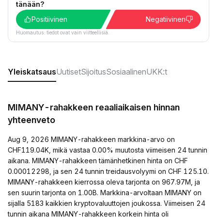
tänään?
Positiivinen
Negatiivinen
Huomautus: tiedot ovat vain viitteellisiä.
Yleiskatsaus
Uutiset
Sijoitus
Sosiaalinen
UKK:t
MIMANY-rahakkeen reaaliaikaisen hinnan
yhteenveto
Aug 9, 2026 MIMANY-rahakkeen markkina-arvo on
CHF119.04K, mikä vastaa 0.00% muutosta viimeisen 24 tunnin
aikana. MIMANY-rahakkeen tämänhetkinen hinta on CHF
0.00012298, ja sen 24 tunnin treidausvolyymi on CHF 125.10.
MIMANY-rahakkeen kierrossa oleva tarjonta on 967.97M, ja
sen suurin tarjonta on 1.00B. Markkina-arvoltaan MIMANY on
sijalla 5183 kaikkien kryptovaluuttojen joukossa. Viimeisen 24
tunnin aikana MIMANY-rahakkeen korkein hinta oli