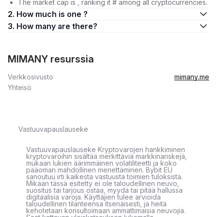
The market cap is , ranking it # among all cryptocurrencies.
2. How much is one ?
3. How many are there?
MIMANY resurssia
Verkkosivusto
mimany.me
Yhteisö
Vastuuvapauslauseke
Vastuuvapauslauseke Kryptovarojen hankkiminen
kryptovaroihin sisältää merkittäviä markkinariskejä,
mukaan lukien äärimmäinen volatiliteetti ja koko
pääoman mahdollinen menettäminen. Bybit EU
sanoutuu irti kaikesta vastuusta toimien tuloksista.
Mikään tässä esitetty ei ole taloudellinen neuvo,
suositus tai tarjous ostaa, myydä tai pitää hallussa
digitaalisia varoja. Käyttäjien tulee arvioida
taloudellinen tilanteensa itsenäisesti, ja heitä
kehotetaan konsultoimaan ammattimaisia neuvojia.