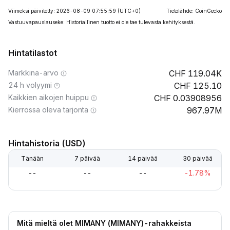
Viimeksi päivitetty: 2026-08-09 07:55:59
(UTC+0)
Tietolähde: CoinGecko
Vastuuvapauslauseke: Historiallinen tuotto ei ole tae tulevasta kehityksestä.
Hintatilastot
Markkina-arvo
119.04K
24 h volyymi
125.10
Kaikkien aikojen huippu
0.03908956
Kierrossa oleva tarjonta
967.97M
Hintahistoria (USD)
Tänään
7 päivää
14 päivää
30 päivää
--
--
--
-1.78%
Mitä mieltä olet MIMANY (MIMANY)-rahakkeista