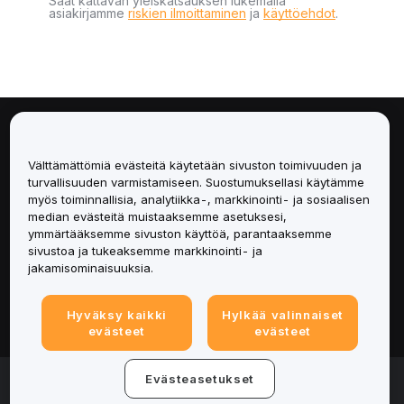
Saat kattavan yleiskatsauksen lukemalla
asiakirjamme
riskien ilmoittaminen
ja
käyttöehdot
.
Tietoa
Välttämättömiä evästeitä käytetään sivuston toimivuuden ja
Palvelut
turvallisuuden varmistamiseen. Suostumuksellasi käytämme
myös toiminnallisia, analytiikka-, markkinointi- ja sosiaalisen
median evästeitä muistaaksemme asetuksesi,
Tuki
ymmärtääksemme sivuston käyttöä, parantaaksemme
sivustoa ja tukeaksemme markkinointi- ja
Tuotteet
jakamisominaisuuksia.
Lakiasiat
Hyväksy kaikki
Hylkää valinnaiset
evästeet
evästeet
© 2025-2026 Bybit.eu. Kaikki oikeudet pidätetään.
Evästeasetukset