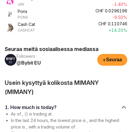
-1.40%
UNI
CHF
0.0296196
Pons
-9.50%
PONS
CHF
0.110746
Cash Cat
+14.20%
CASHCAT
Seuraa meitä sosiaalisessa mediassa
Followers
+
Seuraa
@Bybit EU
Usein kysyttyä kolikosta MIMANY
(MIMANY)
1. How much is today?
As of , () is trading at .
In the last 24 hours, the lowest price is , and the highest
price is , with a trading volume of .