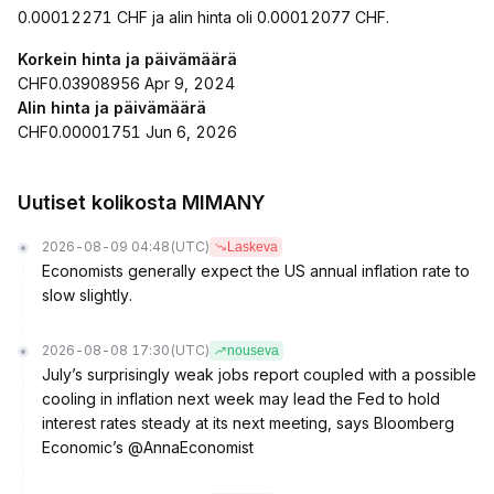
0.00012271 CHF ja alin hinta oli 0.00012077 CHF.
Korkein hinta ja päivämäärä
CHF0.03908956 Apr 9, 2024
Alin hinta ja päivämäärä
CHF0.00001751 Jun 6, 2026
Uutiset kolikosta MIMANY
2026-08-09 04:48
(UTC)
Laskeva
Economists generally expect the US annual inflation rate to
slow slightly.
2026-08-08 17:30
(UTC)
nouseva
July’s surprisingly weak jobs report coupled with a possible
cooling in inflation next week may lead the Fed to hold
interest rates steady at its next meeting, says Bloomberg
Economic’s @AnnaEconomist