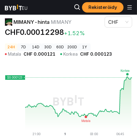
Rekisteröidy
Kryptohinnat
MIMANY-hinta MIMANY
MIMANY-hinta
MIMANY
CHF
CHF0.00012298
+1.52%
24H
7D
14D
30D
60D
200D
1Y
Matala
CHF
0.000121
Korkea
CHF
0.000123