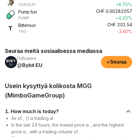
+8.70%
CASHCAT
CHF
0.00282057
Pump.fun
+4.20%
PUMP
CHF
201.54
Bittensor
-3.40%
TAO
Seuraa meitä sosiaalisessa mediassa
Followers
+
Seuraa
@Bybit EU
Usein kysyttyä kolikosta MGG
(MimboGameGroup)
1. How much is today?
As of , () is trading at .
In the last 24 hours, the lowest price is , and the highest
price is , with a trading volume of .