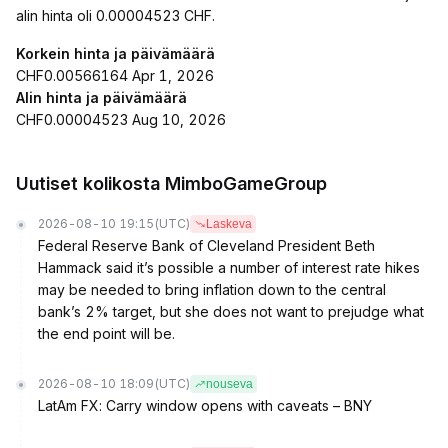
alin hinta oli 0.00004523 CHF.
Korkein hinta ja päivämäärä
CHF0.00566164 Apr 1, 2026
Alin hinta ja päivämäärä
CHF0.00004523 Aug 10, 2026
Uutiset kolikosta MimboGameGroup
2026-08-10 19:15
(UTC)
Laskeva
Federal Reserve Bank of Cleveland President Beth
Hammack said it’s possible a number of interest rate hikes
may be needed to bring inflation down to the central
bank’s 2% target, but she does not want to prejudge what
the end point will be.
2026-08-10 18:09
(UTC)
nouseva
LatAm FX: Carry window opens with caveats – BNY