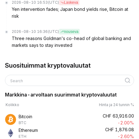
2026-08-10 16:53
(UTC)
Laskeva
Yen intervention fades; Japan bond yields rise, Bitcoin at
risk
2026-08-10 16:36
(UTC)
nouseva
Three reasons Goldman's co-head of global banking and
markets says to stay invested
Suosituimmat kryptovaluutat
Search
Markkina-arvoltaan suurimmat kryptovaluutat
Kolikko
Hinta ja 24 tunnin %
CHF
63,916.00
Bitcoin
-2.00%
BTC
CHF
1,876.08
Ethereum
-2.60%
ETH