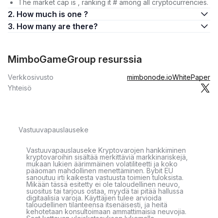
The market cap is , ranking it # among all cryptocurrencies.
2. How much is one ?
3. How many are there?
MimboGameGroup resurssia
Verkkosivusto
mimbonode.io
WhitePaper
Yhteisö
Vastuuvapauslauseke
Vastuuvapauslauseke Kryptovarojen hankkiminen
kryptovaroihin sisältää merkittäviä markkinariskejä,
mukaan lukien äärimmäinen volatiliteetti ja koko
pääoman mahdollinen menettäminen. Bybit EU
sanoutuu irti kaikesta vastuusta toimien tuloksista.
Mikään tässä esitetty ei ole taloudellinen neuvo,
suositus tai tarjous ostaa, myydä tai pitää hallussa
digitaalisia varoja. Käyttäjien tulee arvioida
taloudellinen tilanteensa itsenäisesti, ja heitä
kehotetaan konsultoimaan ammattimaisia neuvojia.