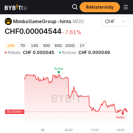
Rekisteröidy
Kryptohinnat
MimboGameGroup-hinta MGG
MimboGameGroup-hinta
MGG
CHF
CHF0.00004544
-7.61%
24H
7D
14D
30D
60D
200D
1Y
Matala
CHF
0.000045
Korkea
CHF
0.000049