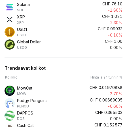
CHF
76.10
Solana
-1.80%
SOL
CHF
1.021
XRP
-2.30%
XRP
CHF
0.99933
USD1
-0.10%
USD1
CHF
1.00
Global Dollar
0.00%
USDG
Trendaavat kolikot
Kolikko
Hinta ja 24 tunnin %
CHF
0.01970888
MowCat
-2.70%
MOW
CHF
0.00669035
Pudgy Penguins
-0.60%
PENGU
CHF
0.365503
DAPPOS
0.00%
DOS
CHF
0.152577
Cash Cat