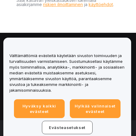
Saat kattavan yleiskatsauksen lukemalla
asiakirjamme
riskien ilmoittaminen
ja
käyttöehdot
.
Tietoa
Välttämättömiä evästeitä käytetään sivuston toimivuuden ja
Palvelut
turvallisuuden varmistamiseen. Suostumuksellasi käytämme
myös toiminnallisia, analytiikka-, markkinointi- ja sosiaalisen
median evästeitä muistaaksemme asetuksesi,
Tuki
ymmärtääksemme sivuston käyttöä, parantaaksemme
sivustoa ja tukeaksemme markkinointi- ja
Tuotteet
jakamisominaisuuksia.
Lakiasiat
Hyväksy kaikki
Hylkää valinnaiset
evästeet
evästeet
© 2025-2026 Bybit.eu. All rights reserved.
Evästeasetukset