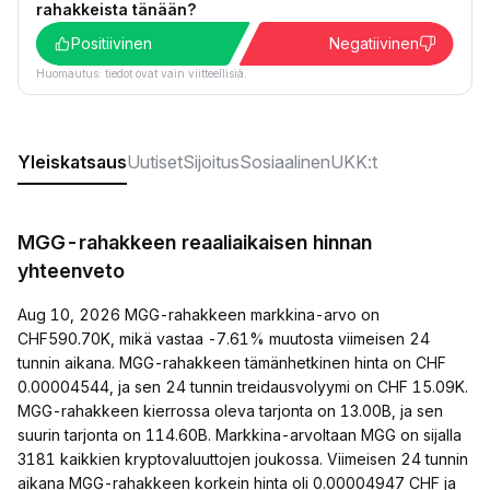
rahakkeista tänään?
Positiivinen
Negatiivinen
Huomautus: tiedot ovat vain viitteellisiä.
Yleiskatsaus
Uutiset
Sijoitus
Sosiaalinen
UKK:t
MGG-rahakkeen reaaliaikaisen hinnan
yhteenveto
Aug 10, 2026 MGG-rahakkeen markkina-arvo on
CHF590.70K, mikä vastaa -7.61% muutosta viimeisen 24
tunnin aikana. MGG-rahakkeen tämänhetkinen hinta on CHF
0.00004544, ja sen 24 tunnin treidausvolyymi on CHF 15.09K.
MGG-rahakkeen kierrossa oleva tarjonta on 13.00B, ja sen
suurin tarjonta on 114.60B. Markkina-arvoltaan MGG on sijalla
3181 kaikkien kryptovaluuttojen joukossa. Viimeisen 24 tunnin
aikana MGG-rahakkeen korkein hinta oli 0.00004947 CHF ja