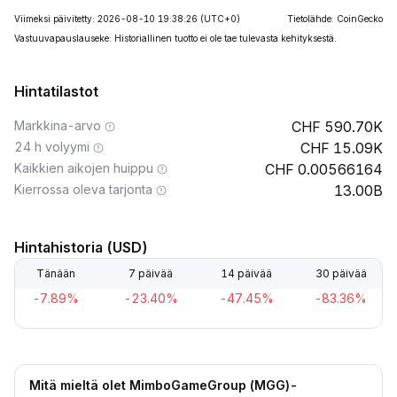
Viimeksi päivitetty: 2026-08-10 19:38:26
(UTC+0)
Tietolähde: CoinGecko
Vastuuvapauslauseke: Historiallinen tuotto ei ole tae tulevasta kehityksestä.
Hintatilastot
Markkina-arvo
590.70K
24 h volyymi
15.09K
Kaikkien aikojen huippu
0.00566164
Kierrossa oleva tarjonta
13.00B
Hintahistoria (USD)
Tänään
7 päivää
14 päivää
30 päivää
-7.89%
-23.40%
-47.45%
-83.36%
Mitä mieltä olet MimboGameGroup (MGG)-