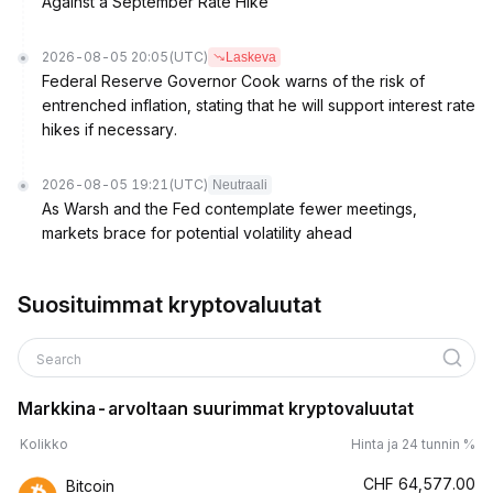
Against a September Rate Hike
2026-08-05 20:05
(UTC)
Laskeva
Federal Reserve Governor Cook warns of the risk of
entrenched inflation, stating that he will support interest rate
hikes if necessary.
2026-08-05 19:21
(UTC)
Neutraali
As Warsh and the Fed contemplate fewer meetings,
markets brace for potential volatility ahead
Suosituimmat kryptovaluutat
Search
Markkina-arvoltaan suurimmat kryptovaluutat
Kolikko
Hinta ja 24 tunnin %
CHF
64,577.00
Bitcoin