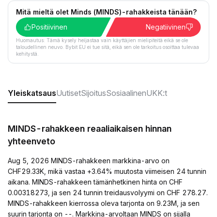
Mitä mieltä olet Minds (MINDS)-rahakkeista tänään?
Positiivinen
Negatiivinen
Huomautus: Tämä kysely heijastaa vain käyttäjien mielipiteitä eikä se ole
taloudellinen neuvo. Bybit EU ei tue sitä, eikä sen ole tarkoitus osoittaa tulevaa
kehitystä.
Yleiskatsaus
Uutiset
Sijoitus
Sosiaalinen
UKK:t
MINDS-rahakkeen reaaliaikaisen hinnan
yhteenveto
Aug 5, 2026 MINDS-rahakkeen markkina-arvo on
CHF29.33K, mikä vastaa +3.64% muutosta viimeisen 24 tunnin
aikana. MINDS-rahakkeen tämänhetkinen hinta on CHF
0.00318273, ja sen 24 tunnin treidausvolyymi on CHF 278.27.
MINDS-rahakkeen kierrossa oleva tarjonta on 9.23M, ja sen
suurin tarjonta on --. Markkina-arvoltaan MINDS on sijalla