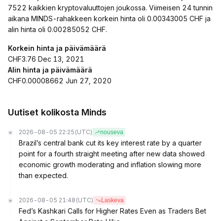
7522 kaikkien kryptovaluuttojen joukossa. Viimeisen 24 tunnin
aikana MINDS-rahakkeen korkein hinta oli 0.00343005 CHF ja
alin hinta oli 0.00285052 CHF.
Korkein hinta ja päivämäärä
CHF3.76 Dec 13, 2021
Alin hinta ja päivämäärä
CHF0.00008662 Jun 27, 2020
Uutiset kolikosta Minds
2026-08-05 22:25
(UTC)
nouseva
Brazil’s central bank cut its key interest rate by a quarter
point for a fourth straight meeting after new data showed
economic growth moderating and inflation slowing more
than expected.
2026-08-05 21:48
(UTC)
Laskeva
Fed’s Kashkari Calls for Higher Rates Even as Traders Bet