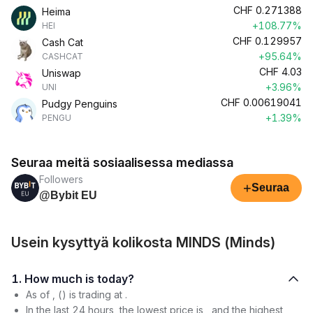
CHF
0.271388
Heima
+108.77%
HEI
CHF
0.129957
Cash Cat
+95.64%
CASHCAT
CHF
4.03
Uniswap
+3.96%
UNI
CHF
0.00619041
Pudgy Penguins
+1.39%
PENGU
Seuraa meitä sosiaalisessa mediassa
Followers
+
Seuraa
@Bybit EU
Usein kysyttyä kolikosta MINDS (Minds)
1. How much is today?
As of , () is trading at .
In the last 24 hours, the lowest price is , and the highest