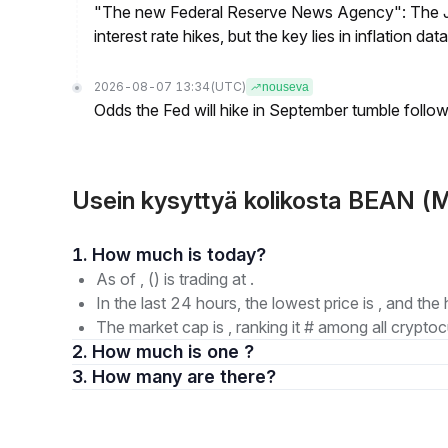
"The new Federal Reserve News Agency": The Ju
interest rate hikes, but the key lies in inflation data
2026-08-07 13:34
(UTC)
nouseva
Odds the Fed will hike in September tumble follow
Usein kysyttyä kolikosta BEAN (
1. How much is today?
As of , () is trading at .
In the last 24 hours, the lowest price is , and the 
The market cap is , ranking it # among all cryptoc
2. How much is one ?
3. How many are there?