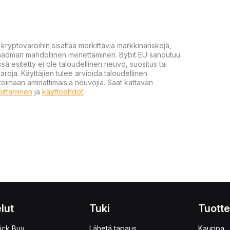
yptovaroihin sisältää merkittäviä markkinariskejä,
 pääoman mahdollinen menettäminen. Bybit EU sanoutuu
ssä esitetty ei ole taloudellinen neuvo, suositus tai
varoja. Käyttäjien tulee arvioida taloudellinen
ultoimaan ammattimaisia neuvojia. Saat kattavan
moittaminen
ja
käyttöehdot
.
lut
Tuki
Tuotte
ick Buy
Lähetä tapaus
Kauppa