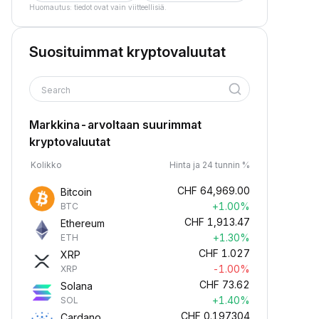
Huomautus: tiedot ovat vain viitteellisiä.
Suosituimmat kryptovaluutat
Search
Markkina-arvoltaan suurimmat
kryptovaluutat
Kolikko
Hinta ja 24 tunnin %
CHF
64,969.00
Bitcoin
+1.00%
BTC
CHF
1,913.47
Ethereum
+1.30%
ETH
CHF
1.027
XRP
-1.00%
XRP
CHF
73.62
Solana
+1.40%
SOL
CHF
0.197304
Cardano