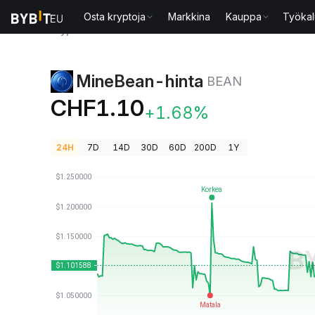
Osta kryptoja
Markkina
Kauppa
Työkal
Kryptohinnat
MineBean-hinta BEAN
MineBean-hinta
BEAN
CHF1.10
+1.68%
24H
7D
14D
30D
60D
200D
1Y