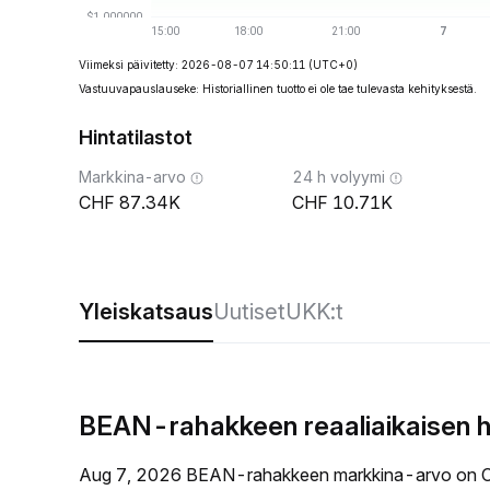
Viimeksi päivitetty: 2026-08-07 14:50:11
(UTC+0)
Vastuuvapauslauseke: Historiallinen tuotto ei ole tae tulevasta kehityksestä.
Hintatilastot
Markkina-arvo
24 h volyymi
87.34K
10.71K
Yleiskatsaus
Uutiset
UKK:t
BEAN-rahakkeen reaaliaikaisen h
Aug 7, 2026 BEAN-rahakkeen markkina-arvo on C