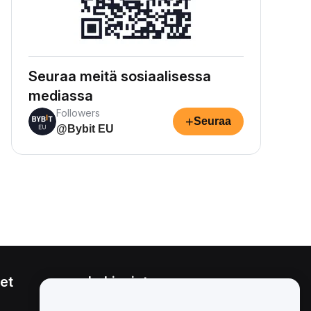
Seuraa meitä sosiaalisessa
mediassa
Followers
+
Seuraa
@Bybit EU
et
Lakiasiat
Eturistiriitapolitiikka