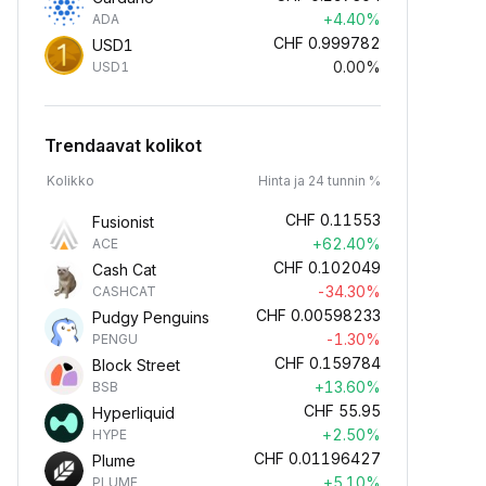
+4.40%
ADA
CHF
0.999782
USD1
0.00%
USD1
Trendaavat kolikot
Kolikko
Hinta ja 24 tunnin %
CHF
0.11553
Fusionist
+62.40%
ACE
CHF
0.102049
Cash Cat
-34.30%
CASHCAT
CHF
0.00598233
Pudgy Penguins
-1.30%
PENGU
CHF
0.159784
Block Street
+13.60%
BSB
CHF
55.95
Hyperliquid
+2.50%
HYPE
CHF
0.01196427
Plume
+5.10%
PLUME