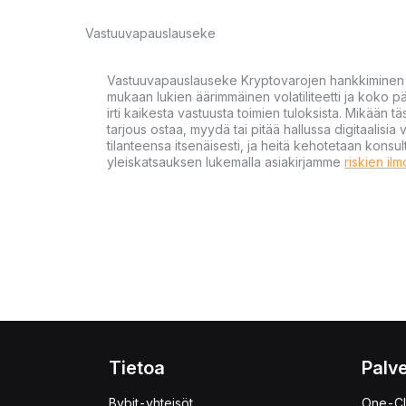
Vastuuvapauslauseke
Vastuuvapauslauseke Kryptovarojen hankkiminen kr
mukaan lukien äärimmäinen volatiliteetti ja koko
irti kaikesta vastuusta toimien tuloksista. Mikään tä
tarjous ostaa, myydä tai pitää hallussa digitaalisia 
tilanteensa itsenäisesti, ja heitä kehotetaan kons
yleiskatsauksen lukemalla asiakirjamme
riskien il
Tietoa
Palve
Bybit-yhteisöt
One-Cl