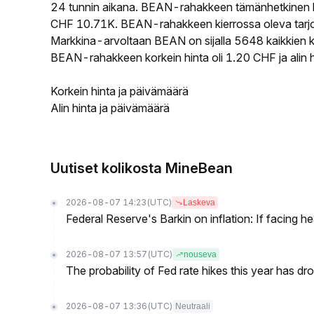
24 tunnin aikana. BEAN-rahakkeen tämänhetkinen hi
CHF 10.71K. BEAN-rahakkeen kierrossa oleva tarjon
Markkina-arvoltaan BEAN on sijalla 5648 kaikkien k
BEAN-rahakkeen korkein hinta oli 1.20 CHF ja alin h
Korkein hinta ja päivämäärä
Alin hinta ja päivämäärä
Uutiset kolikosta MineBean
2026-08-07 14:23
(UTC)
Laskeva
Federal Reserve's Barkin on inflation: If facing 
2026-08-07 13:57
(UTC)
nouseva
The probability of Fed rate hikes this year has 
2026-08-07 13:36
(UTC)
Neutraali