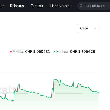
ut
Rahoitus
Tutustu
Lisää varoja
CHF
Matala
CHF
1.050231
Korkea
CHF
1.205629