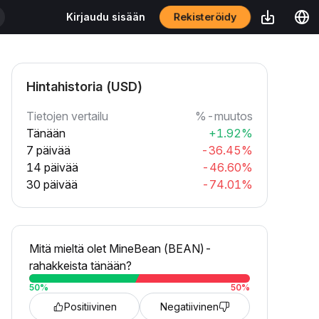
Rekisteröidy
Kirjaudu sisään
Hintahistoria (USD)
Tietojen vertailu
%-muutos
Tänään
+1.92%
7 päivää
-36.45%
14 päivää
-46.60%
30 päivää
-74.01%
Mitä mieltä olet MineBean (BEAN)-
rahakkeista tänään?
50
%
50
%
Positiivinen
Negatiivinen