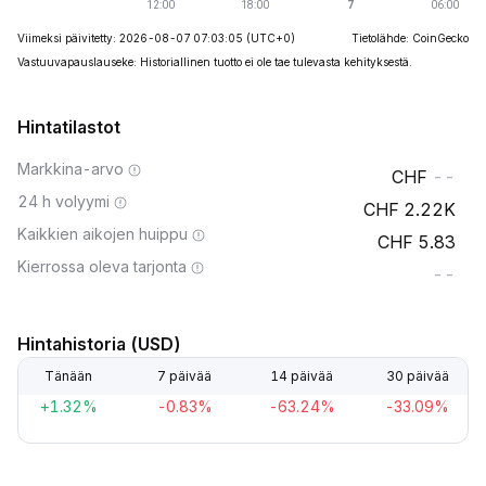
Viimeksi päivitetty: 2026-08-07 07:03:05
(UTC+0)
Tietolähde: CoinGecko
Vastuuvapauslauseke: Historiallinen tuotto ei ole tae tulevasta kehityksestä.
Hintatilastot
Markkina-arvo
--
24 h volyymi
2.22K
Kaikkien aikojen huippu
5.83
Kierrossa oleva tarjonta
--
Hintahistoria (USD)
Tänään
7 päivää
14 päivää
30 päivää
+1.32%
-0.83%
-63.24%
-33.09%