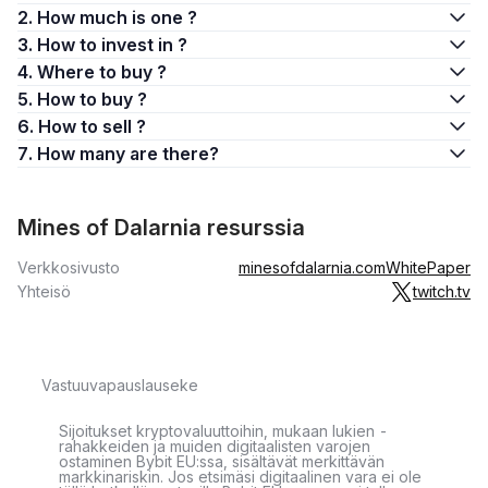
2. How much is one ?
3. How to invest in ?
4. Where to buy ?
5. How to buy ?
6. How to sell ?
7. How many are there?
Mines of Dalarnia resurssia
Verkkosivusto
minesofdalarnia.com
WhitePaper
Yhteisö
twitch.tv
Vastuuvapauslauseke
Sijoitukset kryptovaluuttoihin, mukaan lukien -
rahakkeiden ja muiden digitaalisten varojen
ostaminen Bybit EU:ssa, sisältävät merkittävän
markkinariskin. Jos etsimäsi digitaalinen vara ei ole