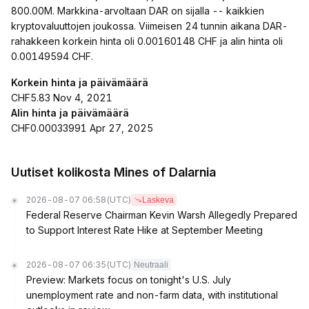
800.00M. Markkina-arvoltaan DAR on sijalla -- kaikkien
kryptovaluuttojen joukossa. Viimeisen 24 tunnin aikana DAR-
rahakkeen korkein hinta oli 0.00160148 CHF ja alin hinta oli
0.00149594 CHF.
Korkein hinta ja päivämäärä
CHF5.83 Nov 4, 2021
Alin hinta ja päivämäärä
CHF0.00033991 Apr 27, 2025
Uutiset kolikosta Mines of Dalarnia
2026-08-07 06:58
(UTC)
Laskeva
Federal Reserve Chairman Kevin Warsh Allegedly Prepared
to Support Interest Rate Hike at September Meeting
2026-08-07 06:35
(UTC)
Neutraali
Preview: Markets focus on tonight's U.S. July
unemployment rate and non-farm data, with institutional