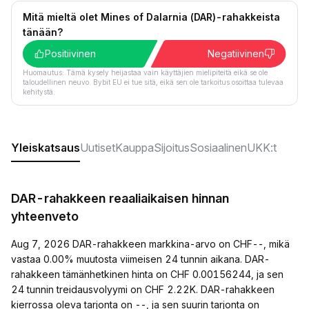
Mitä mieltä olet Mines of Dalarnia (DAR)-rahakkeista
tänään?
Positiivinen
Negatiivinen
Huomautus: Tämä kysely heijastaa vain käyttäjien mielipiteitä eikä se ole
taloudellinen neuvo. Bybit EU ei tue sitä, eikä sen ole tarkoitus osoittaa tulevaa
kehitystä.
Yleiskatsaus
Uutiset
Kauppa
Sijoitus
Sosiaalinen
UKK:t
DAR-rahakkeen reaaliaikaisen hinnan
yhteenveto
Aug 7, 2026 DAR-rahakkeen markkina-arvo on CHF--, mikä
vastaa 0.00% muutosta viimeisen 24 tunnin aikana. DAR-
rahakkeen tämänhetkinen hinta on CHF 0.00156244, ja sen
24 tunnin treidausvolyymi on CHF 2.22K. DAR-rahakkeen
kierrossa oleva tarjonta on --, ja sen suurin tarjonta on