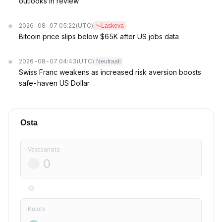
outlooks in review
2026-08-07 05:22
(UTC)
Laskeva
Bitcoin price slips below $65K after US jobs data
2026-08-07 04:43
(UTC)
Neutraali
Swiss Franc weakens as increased risk aversion boosts
safe-haven US Dollar
Osta
Vastaanota
Kuluta