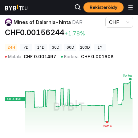
Rekisteröidy
Kryptohinnat
Mines of Dalarnia-hinta DAR
Mines of Dalarnia-hinta
DAR
CHF
CHF0.00156244
+1.78%
24H
7D
14D
30D
60D
200D
1Y
Matala
CHF
0.001497
Korkea
CHF
0.001608