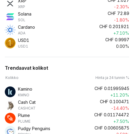
CHF
1.027
XRP
-2.30%
XRP
CHF
72.89
Solana
-1.80%
SOL
CHF
0.201921
Cardano
+7.10%
ADA
CHF
0.9997
USD1
0.00%
USD1
Trendaavat kolikot
Kolikko
Hinta ja 24 tunnin %
CHF
0.01995945
Kamino
+11.20%
KMNO
CHF
0.100471
Cash Cat
-14.40%
CASHCAT
CHF
0.01174472
Plume
+7.50%
PLUME
CHF
0.00605875
Pudgy Penguins