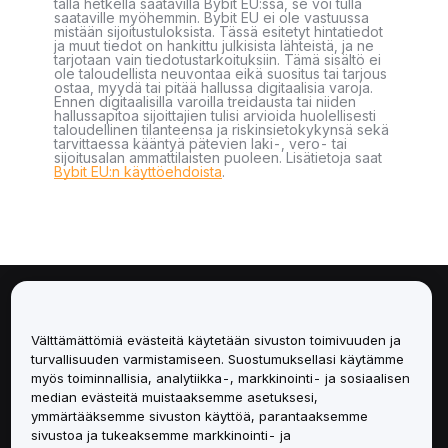
tällä hetkellä saatavilla Bybit EU:ssa, se voi tulla
saataville myöhemmin. Bybit EU ei ole vastuussa
mistään sijoitustuloksista. Tässä esitetyt hintatiedot
ja muut tiedot on hankittu julkisista lähteistä, ja ne
tarjotaan vain tiedotustarkoituksiin. Tämä sisältö ei
ole taloudellista neuvontaa eikä suositus tai tarjous
ostaa, myydä tai pitää hallussa digitaalisia varoja.
Ennen digitaalisilla varoilla treidausta tai niiden
hallussapitoa sijoittajien tulisi arvioida huolellisesti
taloudellinen tilanteensa ja riskinsietokykynsä sekä
tarvittaessa kääntyä pätevien laki-, vero- tai
sijoitusalan ammattilaisten puoleen. Lisätietoja saat
Bybit EU:n käyttöehdoista
.
Tietoa
Välttämättömiä evästeitä käytetään sivuston toimivuuden ja
Palvelut
turvallisuuden varmistamiseen. Suostumuksellasi käytämme
myös toiminnallisia, analytiikka-, markkinointi- ja sosiaalisen
median evästeitä muistaaksemme asetuksesi,
Tuki
ymmärtääksemme sivuston käyttöä, parantaaksemme
sivustoa ja tukeaksemme markkinointi- ja