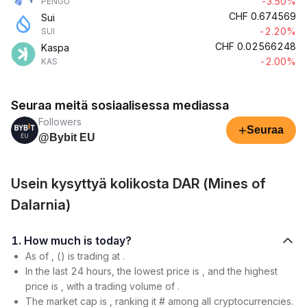
-3.50%
PENGU
CHF
0.674569
Sui
-2.20%
SUI
CHF
0.02566248
Kaspa
-2.00%
KAS
Seuraa meitä sosiaalisessa mediassa
Followers
+
Seuraa
@Bybit EU
Usein kysyttyä kolikosta DAR (Mines of
Dalarnia)
1. How much is today?
As of , () is trading at .
In the last 24 hours, the lowest price is , and the highest
price is , with a trading volume of .
The market cap is , ranking it # among all cryptocurrencies.