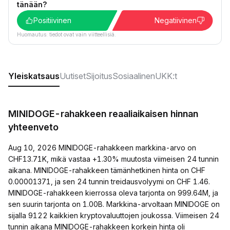
tänään?
Positiivinen
Negatiivinen
Huomautus: tiedot ovat vain viitteellisiä.
Yleiskatsaus
Uutiset
Sijoitus
Sosiaalinen
UKK:t
MINIDOGE-rahakkeen reaaliaikaisen hinnan
yhteenveto
Aug 10, 2026 MINIDOGE-rahakkeen markkina-arvo on
CHF13.71K, mikä vastaa +1.30% muutosta viimeisen 24 tunnin
aikana. MINIDOGE-rahakkeen tämänhetkinen hinta on CHF
0.00001371, ja sen 24 tunnin treidausvolyymi on CHF 1.46.
MINIDOGE-rahakkeen kierrossa oleva tarjonta on 999.64M, ja
sen suurin tarjonta on 1.00B. Markkina-arvoltaan MINIDOGE on
sijalla 9122 kaikkien kryptovaluuttojen joukossa. Viimeisen 24
tunnin aikana MINIDOGE-rahakkeen korkein hinta oli