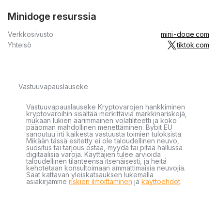
Minidoge resurssia
Verkkosivusto
mini-doge.com
Yhteisö
tiktok.com
Vastuuvapauslauseke
Vastuuvapauslauseke Kryptovarojen hankkiminen
kryptovaroihin sisältää merkittäviä markkinariskejä,
mukaan lukien äärimmäinen volatiliteetti ja koko
pääoman mahdollinen menettäminen. Bybit EU
sanoutuu irti kaikesta vastuusta toimien tuloksista.
Mikään tässä esitetty ei ole taloudellinen neuvo,
suositus tai tarjous ostaa, myydä tai pitää hallussa
digitaalisia varoja. Käyttäjien tulee arvioida
taloudellinen tilanteensa itsenäisesti, ja heitä
kehotetaan konsultoimaan ammattimaisia neuvojia.
Saat kattavan yleiskatsauksen lukemalla
asiakirjamme
riskien ilmoittaminen
ja
käyttöehdot
.