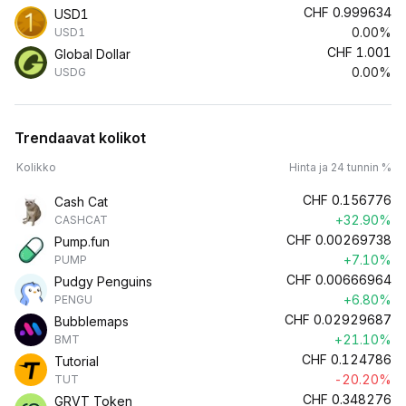
CHF
0.999634
USD1
0.00%
USD1
CHF
1.001
Global Dollar
0.00%
USDG
Trendaavat kolikot
Kolikko
Hinta ja 24 tunnin %
CHF
0.156776
Cash Cat
+32.90%
CASHCAT
CHF
0.00269738
Pump.fun
+7.10%
PUMP
CHF
0.00666964
Pudgy Penguins
+6.80%
PENGU
CHF
0.02929687
Bubblemaps
+21.10%
BMT
CHF
0.124786
Tutorial
-20.20%
TUT
CHF
0.348276
GRVT Token