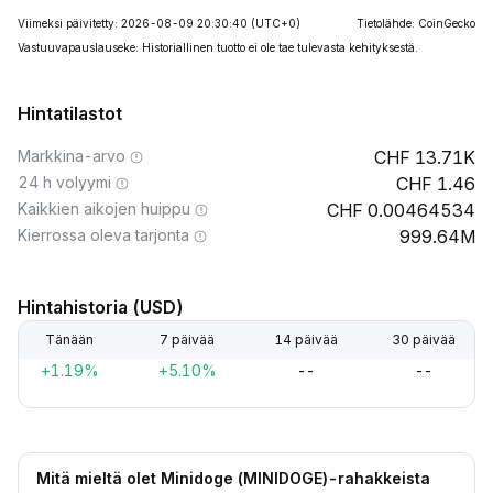
Viimeksi päivitetty: 2026-08-09 20:30:40
(UTC+0)
Tietolähde: CoinGecko
Vastuuvapauslauseke: Historiallinen tuotto ei ole tae tulevasta kehityksestä.
Hintatilastot
Markkina-arvo
13.71K
24 h volyymi
1.46
Kaikkien aikojen huippu
0.00464534
Kierrossa oleva tarjonta
999.64M
Hintahistoria (USD)
Tänään
7 päivää
14 päivää
30 päivää
+1.19%
+5.10%
--
--
Mitä mieltä olet Minidoge (MINIDOGE)-rahakkeista