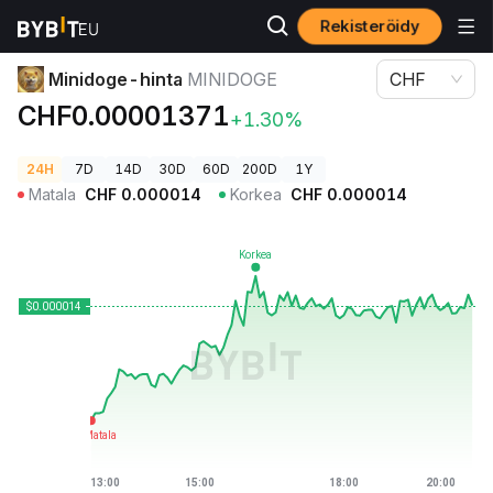
Rekisteröidy
Kryptohinnat
Minidoge-hinta MINIDOGE
Minidoge-hinta
MINIDOGE
CHF
CHF0.00001371
+1.30%
24H
7D
14D
30D
60D
200D
1Y
Matala
CHF
0.000014
Korkea
CHF
0.000014