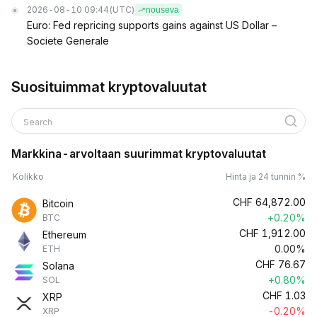
2026-08-10 09:44
(UTC)
nouseva
Euro: Fed repricing supports gains against US Dollar –
Societe Generale
Suosituimmat kryptovaluutat
Search
Markkina-arvoltaan suurimmat kryptovaluutat
Kolikko
Hinta ja 24 tunnin %
CHF
64,872.00
Bitcoin
+0.20%
BTC
CHF
1,912.00
Ethereum
0.00%
ETH
CHF
76.67
Solana
+0.80%
SOL
CHF
1.03
XRP
-0.20%
XRP