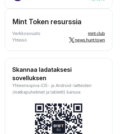
Mint Token resurssia
Verkkosivusto
mint.club
Yhteisö
news.hunt.town
Skannaa ladataksesi
sovelluksen
Yhteensopiva iOS- ja Android-laitteiden
(matkapuhelimet ja tabletit) kanssa