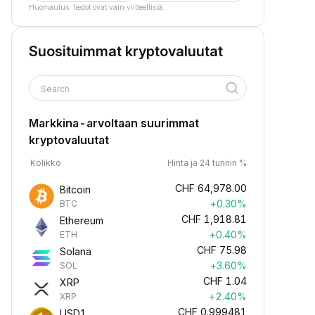
Huomautus: tiedot ovat vain viitteellisiä.
Suosituimmat kryptovaluutat
Search
Markkina-arvoltaan suurimmat
kryptovaluutat
Kolikko
Hinta ja 24 tunnin %
CHF
64,978.00
Bitcoin
+0.30%
BTC
CHF
1,918.81
Ethereum
+0.40%
ETH
CHF
75.98
Solana
+3.60%
SOL
CHF
1.04
XRP
+2.40%
XRP
CHF
0.999481
USD1