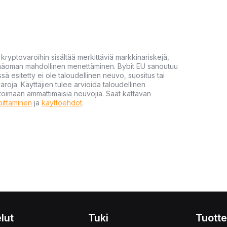
yptovaroihin sisältää merkittäviä markkinariskejä,
 pääoman mahdollinen menettäminen. Bybit EU sanoutuu
ssä esitetty ei ole taloudellinen neuvo, suositus tai
varoja. Käyttäjien tulee arvioida taloudellinen
ultoimaan ammattimaisia neuvojia. Saat kattavan
moittaminen
ja
käyttöehdot
.
lut
Tuki
Tuotte