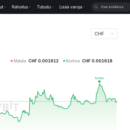
ut
Rahoitus
Tutustu
Lisää varoja
CHF
Matala
CHF
0.001612
Korkea
CHF
0.001618