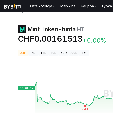
Osta kryptoja
Markkina
Kauppa
Työkal
Kryptohinnat
Mint Token-hinta MT
Mint Token-hinta
MT
CHF0.00161513
+0.00%
24H
7D
14D
30D
60D
200D
1Y