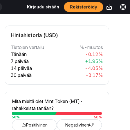
Rekisteröidy
Kirjaudu sisään
Hintahistoria (USD)
Tietojen vertailu
%-muutos
Tänään
-0.12%
7 päivää
+1.95%
14 päivää
-4.05%
30 päivää
-3.17%
Mitä mieltä olet Mint Token (MT)-
rahakkeista tänään?
50
%
50
%
Positiivinen
Negatiivinen