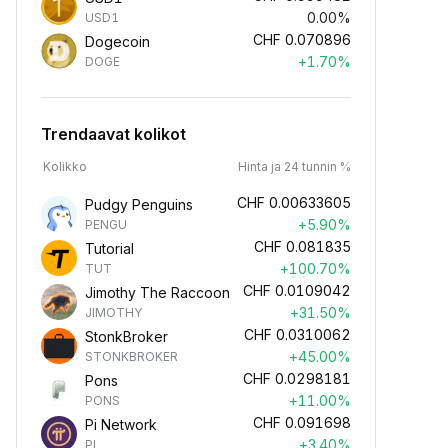
0.00%
USD1
CHF
0.070896
Dogecoin
+1.70%
DOGE
Trendaavat kolikot
Kolikko
Hinta ja 24 tunnin %
CHF
0.00633605
Pudgy Penguins
+5.90%
PENGU
CHF
0.081835
Tutorial
+100.70%
TUT
CHF
0.0109042
Jimothy The Raccoon
+31.50%
JIMOTHY
CHF
0.0310062
StonkBroker
+45.00%
STONKBROKER
CHF
0.0298181
Pons
+11.00%
PONS
CHF
0.091698
Pi Network
+3.40%
PI