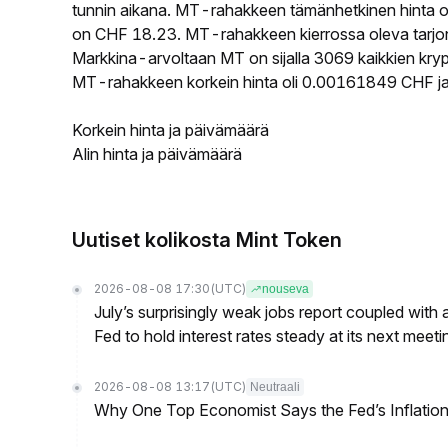
tunnin aikana. MT-rahakkeen tämänhetkinen hinta 
on CHF 18.23. MT-rahakkeen kierrossa oleva tarjon
Markkina-arvoltaan MT on sijalla 3069 kaikkien kryp
MT-rahakkeen korkein hinta oli 0.00161849 CHF ja 
Korkein hinta ja päivämäärä
Alin hinta ja päivämäärä
Uutiset kolikosta Mint Token
2026-08-08 17:30
(UTC)
nouseva
July’s surprisingly weak jobs report coupled with 
Fed to hold interest rates steady at its next m
2026-08-08 13:17
(UTC)
Neutraali
Why One Top Economist Says the Fed’s Inflation