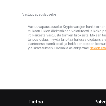
Vastuuvapauslauseke
Vastuuvapauslauseke Kryptovarojen hankkiminen kr
mukaan lukien äärimmäinen volatiliteetti ja koko
irti kaikesta vastuusta toimien tuloksista. Mikään tä
tarjous ostaa, myydä tai pitää hallussa digitaalisia 
tilanteensa itsenäisesti, ja heitä kehotetaan kons
yleiskatsauksen lukemalla asiakirjamme
riskien il
Tietoa
Palve