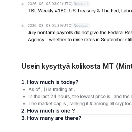
2026-08-08 03:01
(UTC)
Neutraali
TBL Weekly #180: US Treasury & The Fed, Labor 
2026-08-08 01:39
(UTC)
Neutraali
July nonfarm payrolls did not give the Federal 
Agency”: whether to raise rates in September still
Usein kysyttyä kolikosta MT (Min
1. How much is today?
As of , () is trading at .
In the last 24 hours, the lowest price is , and the 
The market cap is , ranking it # among all cryptoc
2. How much is one ?
3. How many are there?