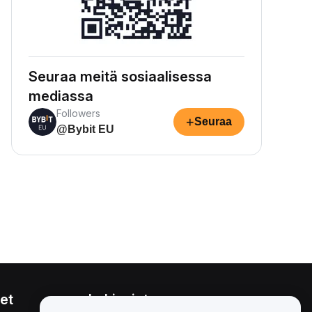
Seuraa meitä sosiaalisessa
mediassa
Followers
+
Seuraa
@Bybit EU
et
Lakiasiat