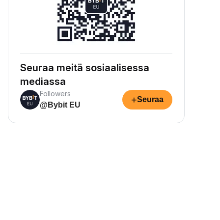
Seuraa meitä sosiaalisessa
mediassa
Followers
+
Seuraa
@Bybit EU