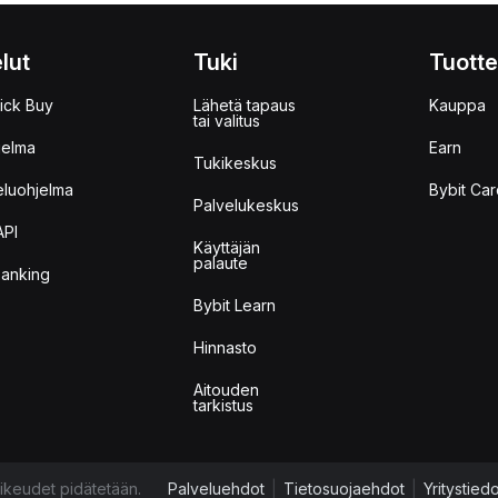
lut
Tuki
Tuotte
ick Buy
Lähetä tapaus
Kauppa
tai valitus
jelma
Earn
Tukikeskus
eluohjelma
Bybit Car
Palvelukeskus
API
Käyttäjän
palaute
anking
Bybit Learn
Hinnasto
Aitouden
tarkistus
ikeudet pidätetään.
Palveluehdot
|
Tietosuojaehdot
|
Yritystied