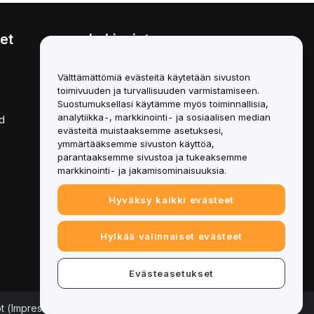
et
Lakiasiat
Eturistiriitapolitiikka
Välttämättömiä evästeitä käytetään sivuston
toimivuuden ja turvallisuuden varmistamiseen.
Yhteenveto säilytys- ja
hallinnointikäytännöstä
Suostumuksellasi käytämme myös toiminnallisia,
analytiikka-, markkinointi- ja sosiaalisen median
d
ESG-tiedot
evästeitä muistaaksemme asetuksesi,
ymmärtääksemme sivuston käyttöä,
Crypto-Asset White Papers
parantaaksemme sivustoa ja tukeaksemme
markkinointi- ja jakamisominaisuuksia.
Hyväksy kaikki evästeet
Hylkää valinnaiset evästeet
Evästeasetukset
ot (Impressum)
|
Evästeasetukset