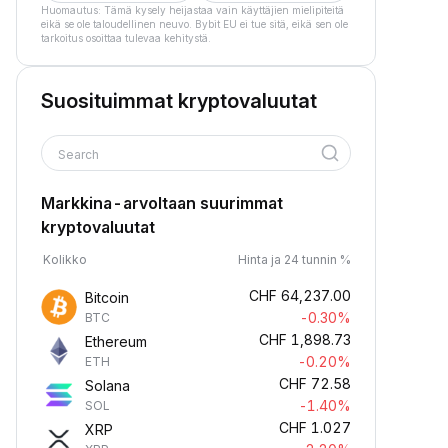
Huomautus: Tämä kysely heijastaa vain käyttäjien mielipiteitä
eikä se ole taloudellinen neuvo. Bybit EU ei tue sitä, eikä sen ole
tarkoitus osoittaa tulevaa kehitystä.
Suosituimmat kryptovaluutat
Search
Markkina-arvoltaan suurimmat
kryptovaluutat
Kolikko
Hinta ja 24 tunnin %
CHF
64,237.00
Bitcoin
-0.30%
BTC
CHF
1,898.73
Ethereum
-0.20%
ETH
CHF
72.58
Solana
-1.40%
SOL
CHF
1.027
XRP