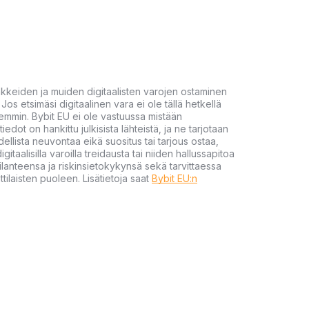
akkeiden ja muiden digitaalisten varojen ostaminen
Jos etsimäsi digitaalinen vara ei ole tällä hetkellä
öhemmin. Bybit EU ei ole vastuussa mistään
tiedot on hankittu julkisista lähteistä, ja ne tarjotaan
dellista neuvontaa eikä suositus tai tarjous ostaa,
gitaalisilla varoilla treidausta tai niiden hallussapitoa
en tilanteensa ja riskinsietokykynsä sekä tarvittaessa
tilaisten puoleen. Lisätietoja saat
Bybit EU:n