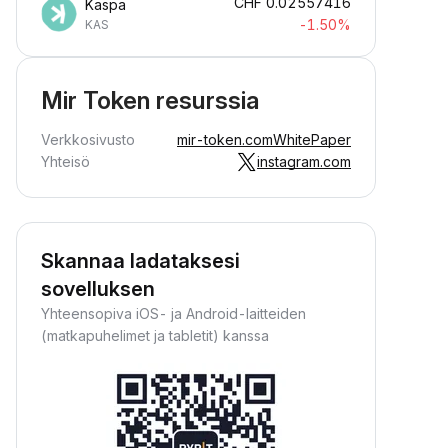
CHF
0.02557416
Kaspa
-1.50%
KAS
Mir Token resurssia
Verkkosivusto
mir-token.com
WhitePaper
Yhteisö
instagram.com
Skannaa ladataksesi
sovelluksen
Yhteensopiva iOS- ja Android-laitteiden
(matkapuhelimet ja tabletit) kanssa