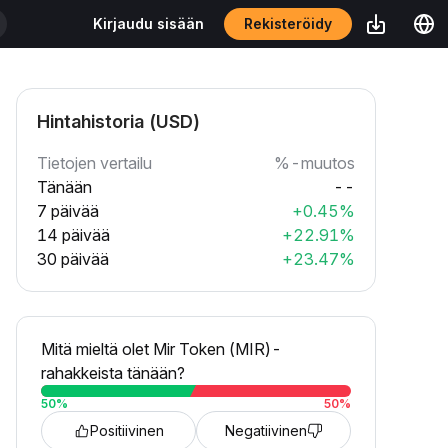
Rekisteröidy
Kirjaudu sisään
Hintahistoria (USD)
Tietojen vertailu
%-muutos
Tänään
--
7 päivää
+0.45%
14 päivää
+22.91%
30 päivää
+23.47%
Mitä mieltä olet Mir Token (MIR)-
rahakkeista tänään?
50
%
50
%
Positiivinen
Negatiivinen