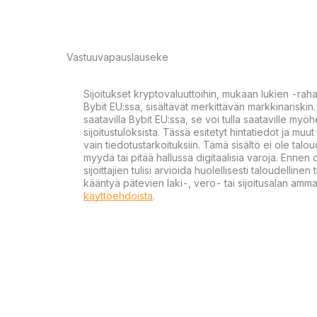
Vastuuvapauslauseke
Sijoitukset kryptovaluuttoihin, mukaan lukien -rah
Bybit EU:ssa, sisältävät merkittävän markkinariskin. 
saatavilla Bybit EU:ssa, se voi tulla saataville my
sijoitustuloksista. Tässä esitetyt hintatiedot ja muut 
vain tiedotustarkoituksiin. Tämä sisältö ei ole talou
myydä tai pitää hallussa digitaalisia varoja. Ennen di
sijoittajien tulisi arvioida huolellisesti taloudellin
kääntyä pätevien laki-, vero- tai sijoitusalan ammat
käyttöehdoista
.