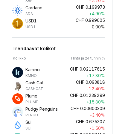
-2.20%
XRP
CHF
0.199973
Cardano
+4.90%
ADA
CHF
0.999605
USD1
0.00%
USD1
Trendaavat kolikot
Kolikko
Hinta ja 24 tunnin %
CHF
0.02117615
Kamino
+17.80%
KMNO
CHF
0.093818
Cash Cat
-12.40%
CASHCAT
CHF
0.01239299
Plume
+15.80%
PLUME
CHF
0.00600309
Pudgy Penguins
-3.40%
PENGU
CHF
0.675307
Sui
-1.50%
SUI