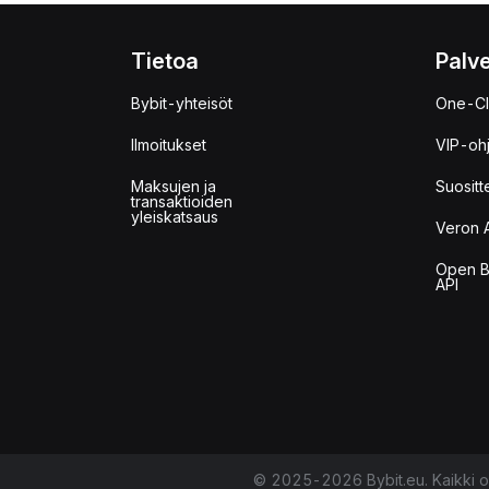
Tietoa
Palve
Bybit-yhteisöt
One-Cl
Ilmoitukset
VIP-oh
Maksujen ja
Suositt
transaktioiden
yleiskatsaus
Veron 
Open B
API
© 2025-2026 Bybit.eu. Kaikki o