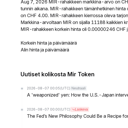
Aug 7, 2026 MIR-rahakkeen markkina-arvo on CHF
tunnin aikana. MIR-rahakkeen tämänhetkinen hinta
on CHF 4.00. MIR-rahakkeen kierrossa oleva tarjont
Markkina-arvoltaan MIR on sijalla 11188 kaikkien kr
MIR-rahakkeen korkein hinta oli 0.00000246 CHF ja
Korkein hinta ja päivämäärä
Alin hinta ja päivämäärä
Uutiset kolikosta Mir Token
2026-08-07 00:05
(UTC)
Neutraali
A 'weaponized' yen: How the U.S.-Japan interve
2026-08-07 00:00
(UTC)
Laskeva
The Fed’s New Philosophy Could Be a Recipe for I