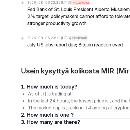
2026-08-06 23:35
(UTC)
Laskeva
Fed Bank of St. Louis President Alberto Musalem s
2% target, policymakers cannot afford to tolerate h
stronger productivity growth.
2026-08-06 23:13
(UTC)
Neutraali
July US jobs report due; Bitcoin reaction eyed
Usein kysyttyä kolikosta MIR (Mi
1. How much is today?
As of , () is trading at .
In the last 24 hours, the lowest price is , and the 
The market cap is , ranking it # among all cryptoc
2. How much is one ?
3. How many are there?