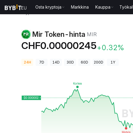
Osta kryptoja
Markkina
Kauppa
Työkal
Kryptohinnat
Mir Token-hinta MIR
Mir Token-hinta
MIR
CHF0.00000245
+0.32%
24H
7D
14D
30D
60D
200D
1Y