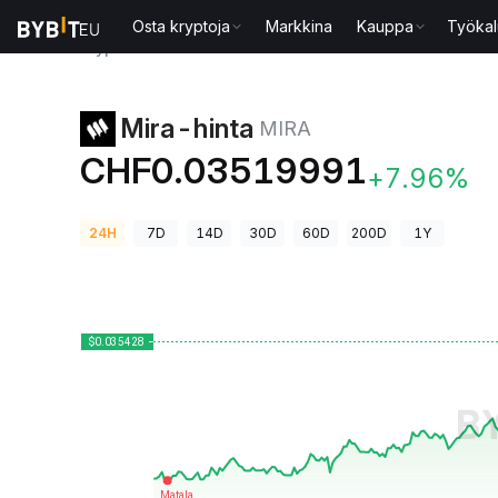
Osta kryptoja
Markkina
Kauppa
Työkal
Kryptohinnat
Mira-hinta MIRA
Mira-hinta
MIRA
CHF0.03519991
+7.96%
24H
7D
14D
30D
60D
200D
1Y