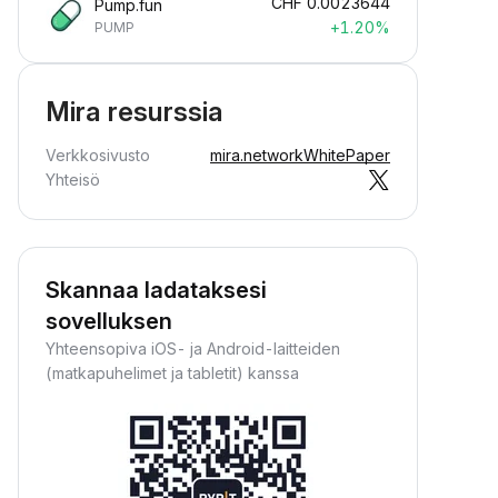
CHF
0.0023644
Pump.fun
+1.20%
PUMP
Mira resurssia
Verkkosivusto
mira.network
WhitePaper
Yhteisö
Skannaa ladataksesi
sovelluksen
Yhteensopiva iOS- ja Android-laitteiden
(matkapuhelimet ja tabletit) kanssa