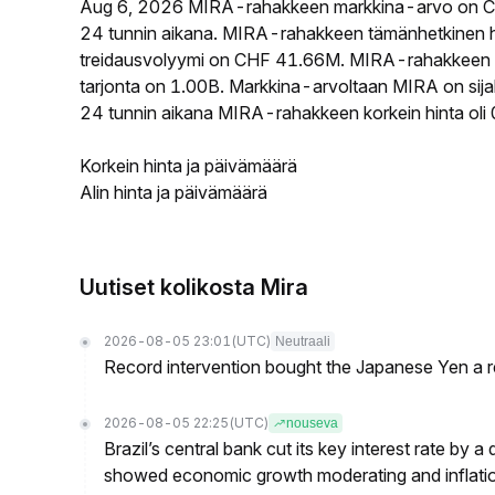
Aug 6, 2026 MIRA-rahakkeen markkina-arvo on C
24 tunnin aikana. MIRA-rahakkeen tämänhetkinen h
treidausvolyymi on CHF 41.66M. MIRA-rahakkeen ki
tarjonta on 1.00B. Markkina-arvoltaan MIRA on sijal
24 tunnin aikana MIRA-rahakkeen korkein hinta oli
Korkein hinta ja päivämäärä
Alin hinta ja päivämäärä
Uutiset kolikosta Mira
2026-08-05 23:01
(UTC)
Neutraali
Record intervention bought the Japanese Yen a r
2026-08-05 22:25
(UTC)
nouseva
Brazil’s central bank cut its key interest rate by a
showed economic growth moderating and inflati