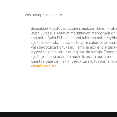
Vastuuvapauslauseke
Sijoitukset kryptovaluuttoihin, mukaan lukien -rah
Bybit EU:ssa, sisältävät merkittävän markkinariskin. 
saatavilla Bybit EU:ssa, se voi tulla saataville my
sijoitustuloksista. Tässä esitetyt hintatiedot ja muut 
vain tiedotustarkoituksiin. Tämä sisältö ei ole talou
myydä tai pitää hallussa digitaalisia varoja. Ennen di
sijoittajien tulisi arvioida huolellisesti taloudellin
kääntyä pätevien laki-, vero- tai sijoitusalan ammat
käyttöehdoista
.