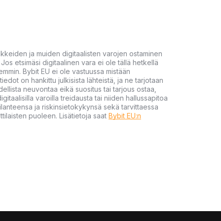
akkeiden ja muiden digitaalisten varojen ostaminen
Jos etsimäsi digitaalinen vara ei ole tällä hetkellä
öhemmin. Bybit EU ei ole vastuussa mistään
tiedot on hankittu julkisista lähteistä, ja ne tarjotaan
dellista neuvontaa eikä suositus tai tarjous ostaa,
gitaalisilla varoilla treidausta tai niiden hallussapitoa
en tilanteensa ja riskinsietokykynsä sekä tarvittaessa
tilaisten puoleen. Lisätietoja saat
Bybit EU:n