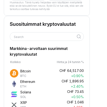
Huomautus: Tämä kysely heijastaa vain käyttäjien mielipiteitä
eikä se ole taloudellinen neuvo. Bybit EU ei tue sitä, eikä sen ole
tarkoitus osoittaa tulevaa kehitystä.
Suosituimmat kryptovaluutat
Search
Markkina-arvoltaan suurimmat
kryptovaluutat
Kolikko
Hinta ja 24 tunnin %
CHF
64,517.00
Bitcoin
+0.90%
BTC
CHF
1,896.95
Ethereum
+2.40%
ETH
CHF
73.45
Solana
+0.50%
SOL
CHF
1.046
XRP