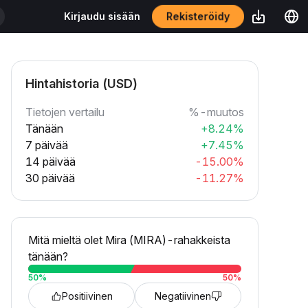
Rekisteröidy
Kirjaudu sisään
Hintahistoria (USD)
Tietojen vertailu
%-muutos
Tänään
+8.24%
7 päivää
+7.45%
14 päivää
-15.00%
30 päivää
-11.27%
Mitä mieltä olet Mira (MIRA)-rahakkeista
tänään?
50
%
50
%
Positiivinen
Negatiivinen