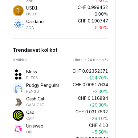
-1.30%
XRP
CHF
0.999452
USD1
0.00%
USD1
CHF
0.190747
Cardano
-0.30%
ADA
Trendaavat kolikot
Kolikko
Hinta ja 24 tunnin %
CHF
0.02352371
Bless
+134.70%
BLESS
CHF
0.00617634
Pudgy Penguins
+3.30%
PENGU
CHF
0.116884
Cash Cat
+29.30%
CASHCAT
CHF
0.0317632
Cap
+29.10%
CAP
CHF
4.10
Uniswap
+5.50%
UNI