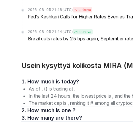
2026-08-05 21:48
(UTC)
Laskeva
Fed’s Kashkari Calls for Higher Rates Even as T
2026-08-05 21:44
(UTC)
nouseva
Brazil cuts rates by 25 bps again, September rate
Usein kysyttyä kolikosta MIRA (M
1. How much is today?
As of , () is trading at .
In the last 24 hours, the lowest price is , and the 
The market cap is , ranking it # among all cryptoc
2. How much is one ?
3. How many are there?