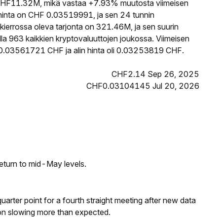
HF11.32M, mikä vastaa +7.93% muutosta viimeisen
inta on CHF 0.03519991, ja sen 24 tunnin
errossa oleva tarjonta on 321.46M, ja sen suurin
la 963 kaikkien kryptovaluuttojen joukossa. Viimeisen
 0.03561721 CHF ja alin hinta oli 0.03253819 CHF.
CHF2.14 Sep 26, 2025
CHF0.03104145 Jul 20, 2026
eturn to mid-May levels.
 quarter point for a fourth straight meeting after new data
on slowing more than expected.