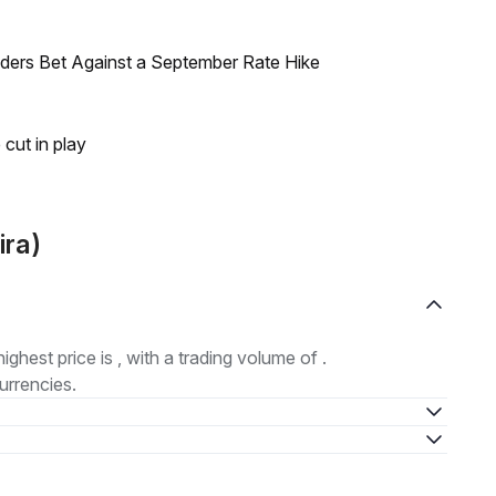
raders Bet Against a September Rate Hike
 cut in play
ira)
highest price is , with a trading volume of .
urrencies.