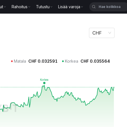
ut
Rahoitus
Tutustu
Lisää varoja
CHF
Matala
CHF
0.032591
Korkea
CHF
0.035564