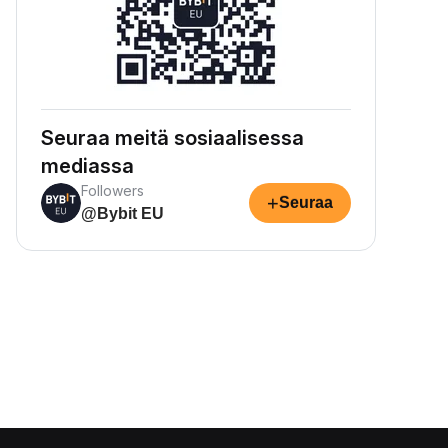
Seuraa meitä sosiaalisessa
mediassa
Followers
+
Seuraa
@Bybit EU