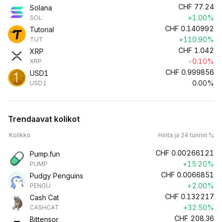
CHF
77.24
Solana
+1.00%
SOL
CHF
0.140992
Tutorial
+110.90%
TUT
CHF
1.042
XRP
-0.10%
XRP
CHF
0.999856
USD1
0.00%
USD1
Trendaavat kolikot
Kolikko
Hinta ja 24 tunnin %
CHF
0.00266121
Pump.fun
+15.20%
PUMP
CHF
0.0066851
Pudgy Penguins
+2.00%
PENGU
CHF
0.132217
Cash Cat
+32.50%
CASHCAT
CHF
208.36
Bittensor