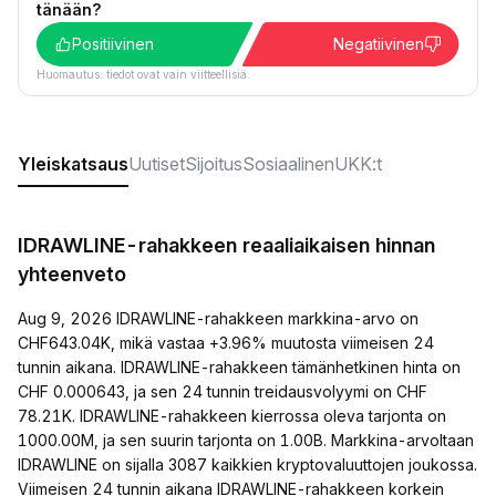
tänään?
Positiivinen
Negatiivinen
Huomautus: tiedot ovat vain viitteellisiä.
Yleiskatsaus
Uutiset
Sijoitus
Sosiaalinen
UKK:t
IDRAWLINE-rahakkeen reaaliaikaisen hinnan
yhteenveto
Aug 9, 2026 IDRAWLINE-rahakkeen markkina-arvo on
CHF643.04K, mikä vastaa +3.96% muutosta viimeisen 24
tunnin aikana. IDRAWLINE-rahakkeen tämänhetkinen hinta on
CHF 0.000643, ja sen 24 tunnin treidausvolyymi on CHF
78.21K. IDRAWLINE-rahakkeen kierrossa oleva tarjonta on
1000.00M, ja sen suurin tarjonta on 1.00B. Markkina-arvoltaan
IDRAWLINE on sijalla 3087 kaikkien kryptovaluuttojen joukossa.
Viimeisen 24 tunnin aikana IDRAWLINE-rahakkeen korkein