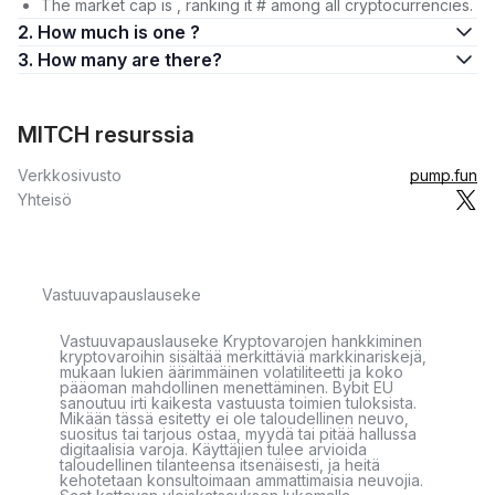
The market cap is , ranking it # among all cryptocurrencies.
2. How much is one ?
3. How many are there?
MITCH resurssia
Verkkosivusto
pump.fun
Yhteisö
Vastuuvapauslauseke
Vastuuvapauslauseke Kryptovarojen hankkiminen
kryptovaroihin sisältää merkittäviä markkinariskejä,
mukaan lukien äärimmäinen volatiliteetti ja koko
pääoman mahdollinen menettäminen. Bybit EU
sanoutuu irti kaikesta vastuusta toimien tuloksista.
Mikään tässä esitetty ei ole taloudellinen neuvo,
suositus tai tarjous ostaa, myydä tai pitää hallussa
digitaalisia varoja. Käyttäjien tulee arvioida
taloudellinen tilanteensa itsenäisesti, ja heitä
kehotetaan konsultoimaan ammattimaisia neuvojia.