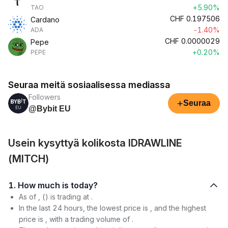
+5.90%
TAO
CHF
0.197506
Cardano
-1.40%
ADA
CHF
0.0000029
Pepe
+0.20%
PEPE
Seuraa meitä sosiaalisessa mediassa
Followers
+
Seuraa
@Bybit EU
Usein kysyttyä kolikosta IDRAWLINE
(MITCH)
1. How much is today?
As of , () is trading at .
In the last 24 hours, the lowest price is , and the highest
price is , with a trading volume of .