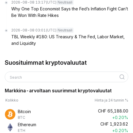
2026-08-08 13:17
(UTC)
Neutraali
Why One Top Economist Says the Fed’s Inflation Fight Can’t
Be Won With Rate Hikes
2026-08-08 03:01
(UTC)
Neutraali
TBL Weekly #180: US Treasury & The Fed, Labor Market,
and Liquidity
Suosituimmat kryptovaluutat
Search
Markkina-arvoltaan suurimmat kryptovaluutat
Kolikko
Hinta ja 24 tunnin %
CHF
65,188.00
Bitcoin
+0.20%
BTC
CHF
1,923.62
Ethereum
+0.20%
ETH