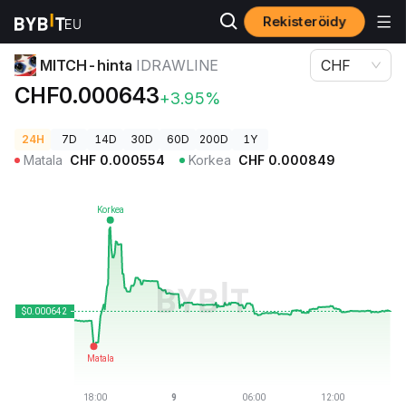
Rekisteröidy
Kryptohinnat
MITCH-hinta IDRAWLINE
MITCH-hinta
IDRAWLINE
CHF
CHF0.000643
+3.95%
24H
7D
14D
30D
60D
200D
1Y
Matala
CHF
0.000554
Korkea
CHF
0.000849