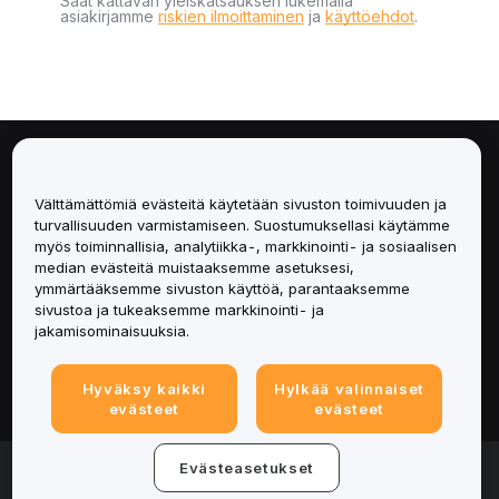
Saat kattavan yleiskatsauksen lukemalla
asiakirjamme
riskien ilmoittaminen
ja
käyttöehdot
.
Tietoa
Välttämättömiä evästeitä käytetään sivuston toimivuuden ja
Palvelut
turvallisuuden varmistamiseen. Suostumuksellasi käytämme
myös toiminnallisia, analytiikka-, markkinointi- ja sosiaalisen
median evästeitä muistaaksemme asetuksesi,
Tuki
ymmärtääksemme sivuston käyttöä, parantaaksemme
sivustoa ja tukeaksemme markkinointi- ja
Tuotteet
jakamisominaisuuksia.
Lakiasiat
Hyväksy kaikki
Hylkää valinnaiset
evästeet
evästeet
© 2025-2026 Bybit.eu. Kaikki oikeudet pidätetään.
Evästeasetukset