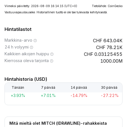
Viimeksi päivitetty: 2026-08-09 16:14:15
(UTC+0)
Tietolähde: CoinGecko
Vastuuvapauslauseke: Historiallinen tuotto ei ole tae tulevasta kehityksestä.
Hintatilastot
Markkina-arvo
643.04K
24 h volyymi
78.21K
Kaikkien aikojen huippu
0.03125455
Kierrossa oleva tarjonta
1000.00M
Hintahistoria (USD)
Tänään
7 päivää
14 päivää
30 päivää
+3.93%
+7.01%
-14.79%
-27.22%
Mitä mieltä olet MITCH (IDRAWLINE)-rahakkeista