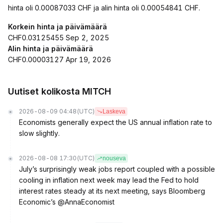
hinta oli 0.00087033 CHF ja alin hinta oli 0.00054841 CHF.
Korkein hinta ja päivämäärä
CHF0.03125455 Sep 2, 2025
Alin hinta ja päivämäärä
CHF0.00003127 Apr 19, 2026
Uutiset kolikosta MITCH
2026-08-09 04:48
(UTC)
Laskeva
Economists generally expect the US annual inflation rate to
slow slightly.
2026-08-08 17:30
(UTC)
nouseva
July’s surprisingly weak jobs report coupled with a possible
cooling in inflation next week may lead the Fed to hold
interest rates steady at its next meeting, says Bloomberg
Economic’s @AnnaEconomist