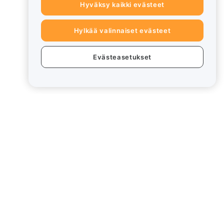
Hyväksy kaikki evästeet
Hylkää valinnaiset evästeet
Evästeasetukset
eet
Lakiasiat
Eturistiriitapolitiikka
Yhteenveto säilytys- ja
hallinnointikäytännöstä
rd
ESG-tiedot