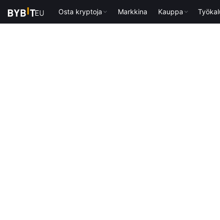
Osta kryptoja
Markkina
Kauppa
Työkal