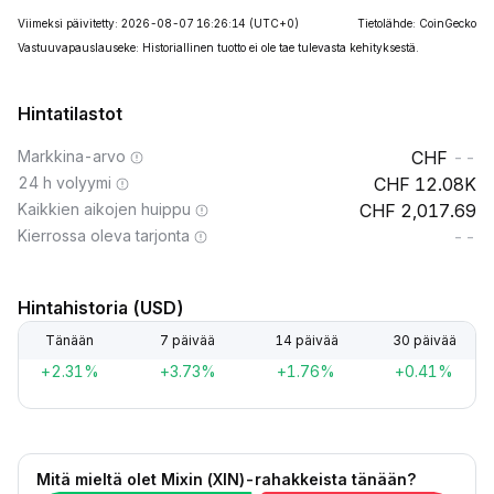
Viimeksi päivitetty: 2026-08-07 16:26:14
(UTC+0)
Tietolähde: CoinGecko
Vastuuvapauslauseke: Historiallinen tuotto ei ole tae tulevasta kehityksestä.
Hintatilastot
Markkina-arvo
--
24 h volyymi
12.08K
Kaikkien aikojen huippu
2,017.69
Kierrossa oleva tarjonta
--
Hintahistoria (USD)
Tänään
7 päivää
14 päivää
30 päivää
+2.31%
+3.73%
+1.76%
+0.41%
Mitä mieltä olet Mixin (XIN)-rahakkeista tänään?