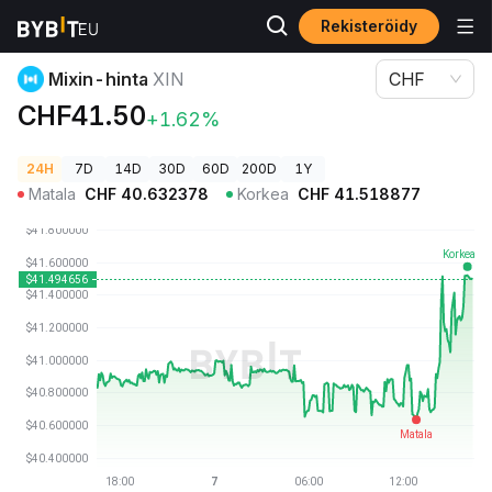
Rekisteröidy
Kryptohinnat
Mixin-hinta XIN
Mixin-hinta
XIN
CHF
CHF41.50
+1.62%
24H
7D
14D
30D
60D
200D
1Y
Matala
CHF
40.632378
Korkea
CHF
41.518877