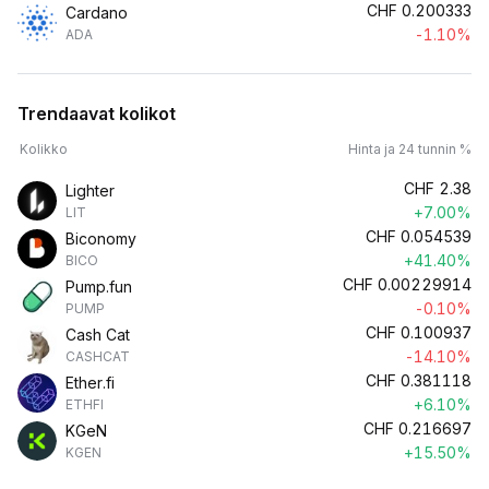
CHF
0.200333
Cardano
-1.10%
ADA
Trendaavat kolikot
Kolikko
Hinta ja 24 tunnin %
CHF
2.38
Lighter
+7.00%
LIT
CHF
0.054539
Biconomy
+41.40%
BICO
CHF
0.00229914
Pump.fun
-0.10%
PUMP
CHF
0.100937
Cash Cat
-14.10%
CASHCAT
CHF
0.381118
Ether.fi
+6.10%
ETHFI
CHF
0.216697
KGeN
+15.50%
KGEN