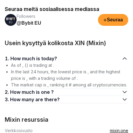
Seuraa meitä sosiaalisessa mediassa
Followers
+
Seuraa
@Bybit EU
Usein kysyttyä kolikosta XIN (Mixin)
1. How much is today?
As of , () is trading at .
In the last 24 hours, the lowest price is , and the highest
price is , with a trading volume of .
The market cap is , ranking it # among all cryptocurrencies.
2. How much is one ?
3. How many are there?
Mixin resurssia
Verkkosivusto
mixin.one