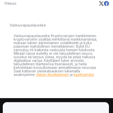
Yhteisö
Vastuuvapauslauseke
Vastuuvapauslauseke Kryptovarojen hankkiminen
kryptovaroihin sisältää merkittäviä markkinariskejä,
mukaan lukien äärimmäinen volatiliteetti ja koko
pääoman mahdollinen menettäminen. Bybit EU
sanoutuu irti kaikesta vastuusta toimien tuloksista.
Mikään tässä esitetty ei ole taloudellinen neuvo,
suositus tai tarjous ostaa, myydä tai pitää hallussa
digitaalisia varoja. Käyttäjien tulee arvioida
taloudellinen tilanteensa itsenäisesti, ja heitä
kehotetaan konsultoimaan ammattimaisia neuvojia.
Saat kattavan yleiskatsauksen lukemalla
asiakirjamme
riskien ilmoittaminen
ja
käyttöehdot
.
Tietoa