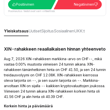
Positiivinen
Negatiivinen
Huomautus: tiedot ovat vain viitteellisiä.
Yleiskatsaus
Uutiset
Sijoitus
Sosiaalinen
UKK:t
XIN-rahakkeen reaaliaikaisen hinnan yhteenveto
Aug 7, 2026 XIN-rahakkeen markkina-arvo on CHF--, mikä
vastaa 0.00% muutosta viimeisen 24 tunnin aikana. XIN-
rahakkeen tämänhetkinen hinta on CHF 41.50, ja sen 24 tunnin
treidausvolyymi on CHF 12.08K. XIN-rahakkeen kierrossa
oleva tarjonta on --, ja sen suurin tarjonta on --. Markkina-
arvoltaan XIN on sijalla -- kaikkien kryptovaluuttojen joukossa.
Viimeisen 24 tunnin aikana XIN-rahakkeen korkein hinta oli
41.56 CHF ja alin hinta oli 40.39 CHF.
Korkein hinta ja päivämäärä