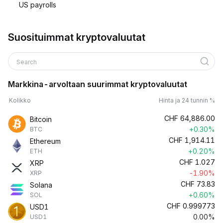
US payrolls
Suosituimmat kryptovaluutat
Search
Markkina-arvoltaan suurimmat kryptovaluutat
Kolikko
Hinta ja 24 tunnin %
CHF
64,886.00
Bitcoin
+0.30%
BTC
CHF
1,914.11
Ethereum
+0.20%
ETH
CHF
1.027
XRP
-1.90%
XRP
CHF
73.83
Solana
+0.60%
SOL
CHF
0.999773
USD1
0.00%
USD1