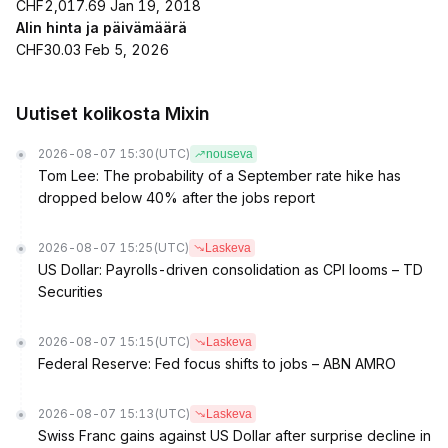
CHF2,017.69 Jan 19, 2018
Alin hinta ja päivämäärä
CHF30.03 Feb 5, 2026
Uutiset kolikosta Mixin
2026-08-07 15:30
(UTC)
nouseva
Tom Lee: The probability of a September rate hike has
dropped below 40% after the jobs report
2026-08-07 15:25
(UTC)
Laskeva
US Dollar: Payrolls-driven consolidation as CPI looms – TD
Securities
2026-08-07 15:15
(UTC)
Laskeva
Federal Reserve: Fed focus shifts to jobs – ABN AMRO
2026-08-07 15:13
(UTC)
Laskeva
Swiss Franc gains against US Dollar after surprise decline in