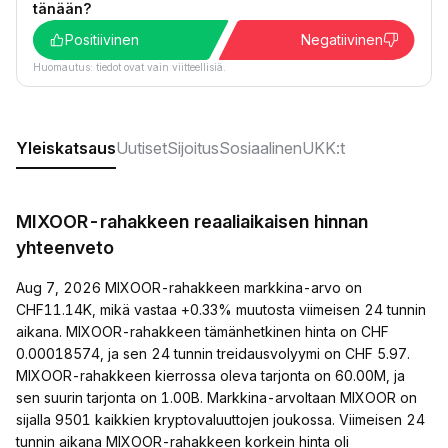
tänään?
Positiivinen
Negatiivinen
Huomautus: tiedot ovat vain viitteellisiä.
Yleiskatsaus
Uutiset
Sijoitus
Sosiaalinen
UKK:t
MIXOOR-rahakkeen reaaliaikaisen hinnan
yhteenveto
Aug 7, 2026 MIXOOR-rahakkeen markkina-arvo on
CHF11.14K, mikä vastaa +0.33% muutosta viimeisen 24 tunnin
aikana. MIXOOR-rahakkeen tämänhetkinen hinta on CHF
0.00018574, ja sen 24 tunnin treidausvolyymi on CHF 5.97.
MIXOOR-rahakkeen kierrossa oleva tarjonta on 60.00M, ja
sen suurin tarjonta on 1.00B. Markkina-arvoltaan MIXOOR on
sijalla 9501 kaikkien kryptovaluuttojen joukossa. Viimeisen 24
tunnin aikana MIXOOR-rahakkeen korkein hinta oli