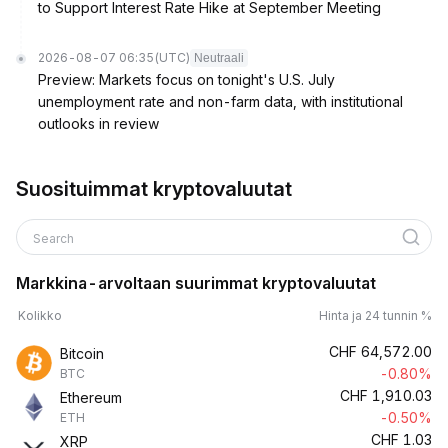
to Support Interest Rate Hike at September Meeting
2026-08-07 06:35
(UTC)
Neutraali
Preview: Markets focus on tonight's U.S. July
unemployment rate and non-farm data, with institutional
outlooks in review
Suosituimmat kryptovaluutat
Search
Markkina-arvoltaan suurimmat kryptovaluutat
Kolikko
Hinta ja 24 tunnin %
CHF
64,572.00
Bitcoin
-0.80%
BTC
CHF
1,910.03
Ethereum
-0.50%
ETH
CHF
1.03
XRP