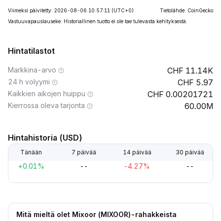
Viimeksi päivitetty: 2026-08-06 10:57:11
(UTC+0)
Tietolähde: CoinGecko
Vastuuvapauslauseke: Historiallinen tuotto ei ole tae tulevasta kehityksestä.
Hintatilastot
Markkina-arvo
11.14K
24 h volyymi
5.97
Kaikkien aikojen huippu
0.00201721
Kierrossa oleva tarjonta
60.00M
Hintahistoria (USD)
Tänään
7 päivää
14 päivää
30 päivää
+0.01%
--
-4.27%
--
Mitä mieltä olet Mixoor (MIXOOR)-rahakkeista