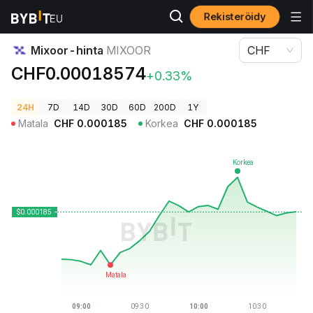
Rekisteröidy
Kryptohinnat
Mixoor-hinta MIXOOR
Mixoor-hinta
MIXOOR
CHF
CHF0.00018574
+0.33%
24H
7D
14D
30D
60D
200D
1Y
Matala
CHF
0.000185
Korkea
CHF
0.000185