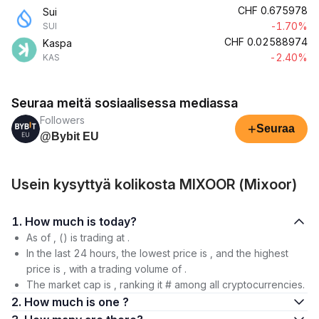
CHF
0.675978
Sui
-1.70%
SUI
CHF
0.02588974
Kaspa
-2.40%
KAS
Seuraa meitä sosiaalisessa mediassa
Followers
+
Seuraa
@Bybit EU
Usein kysyttyä kolikosta MIXOOR (Mixoor)
1. How much is today?
As of , () is trading at .
In the last 24 hours, the lowest price is , and the highest
price is , with a trading volume of .
The market cap is , ranking it # among all cryptocurrencies.
2. How much is one ?