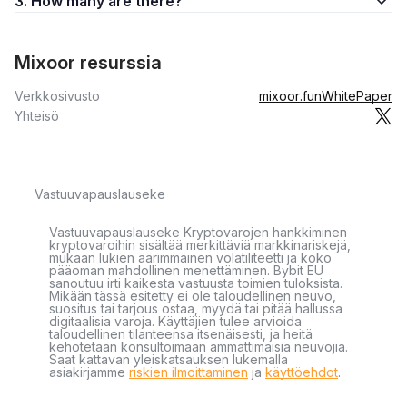
3. How many are there?
Mixoor resurssia
Verkkosivusto
mixoor.fun
WhitePaper
Yhteisö
Vastuuvapauslauseke
Vastuuvapauslauseke Kryptovarojen hankkiminen
kryptovaroihin sisältää merkittäviä markkinariskejä,
mukaan lukien äärimmäinen volatiliteetti ja koko
pääoman mahdollinen menettäminen. Bybit EU
sanoutuu irti kaikesta vastuusta toimien tuloksista.
Mikään tässä esitetty ei ole taloudellinen neuvo,
suositus tai tarjous ostaa, myydä tai pitää hallussa
digitaalisia varoja. Käyttäjien tulee arvioida
taloudellinen tilanteensa itsenäisesti, ja heitä
kehotetaan konsultoimaan ammattimaisia neuvojia.
Saat kattavan yleiskatsauksen lukemalla
asiakirjamme
riskien ilmoittaminen
ja
käyttöehdot
.