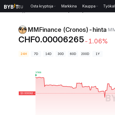
Osta kryptoja
Markkina
Kauppa
Työkal
Kryptohinnat
MMFinance (Cronos)-hinta MMF
MMFinance (Cronos)-hinta
M
CHF0.00006265
-1.06%
24H
7D
14D
30D
60D
200D
1Y