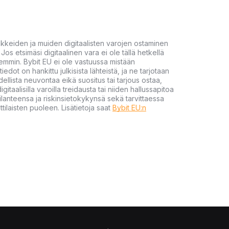
akkeiden ja muiden digitaalisten varojen ostaminen
Jos etsimäsi digitaalinen vara ei ole tällä hetkellä
öhemmin. Bybit EU ei ole vastuussa mistään
tiedot on hankittu julkisista lähteistä, ja ne tarjotaan
dellista neuvontaa eikä suositus tai tarjous ostaa,
gitaalisilla varoilla treidausta tai niiden hallussapitoa
en tilanteensa ja riskinsietokykynsä sekä tarvittaessa
tilaisten puoleen. Lisätietoja saat
Bybit EU:n