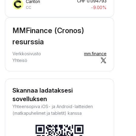
CHF
0.094793
Canton
-9.00%
CC
MMFinance (Cronos)
resurssia
Verkkosivusto
mm.finance
Yhteisö
Skannaa ladataksesi
sovelluksen
Yhteensopiva iOS- ja Android-laitteiden
(matkapuhelimet ja tabletit) kanssa