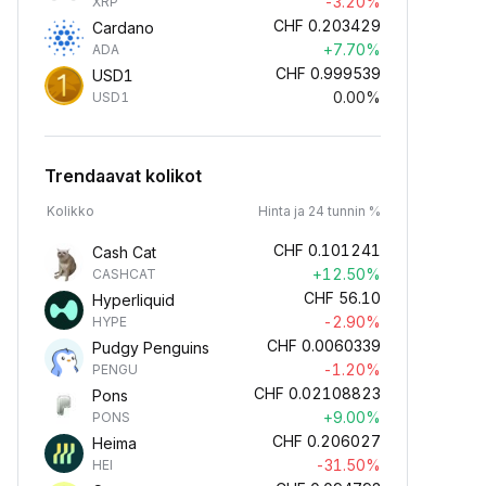
-3.20%
XRP
CHF
0.203429
Cardano
+7.70%
ADA
CHF
0.999539
USD1
0.00%
USD1
Trendaavat kolikot
Kolikko
Hinta ja 24 tunnin %
CHF
0.101241
Cash Cat
+12.50%
CASHCAT
CHF
56.10
Hyperliquid
-2.90%
HYPE
CHF
0.0060339
Pudgy Penguins
-1.20%
PENGU
CHF
0.02108823
Pons
+9.00%
PONS
CHF
0.206027
Heima
-31.50%
HEI