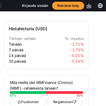
Rekisteröidy
Kirjaudu sisään
Hintahistoria (USD)
Tietojen vertailu
%-muutos
Tänään
-1.71%
7 päivää
-1.73%
14 päivää
-5.05%
30 päivää
-5.14%
Mitä mieltä olet MMFinance (Cronos)
(MMF)-rahakkeista tänään?
50
%
50
%
Positiivinen
Negatiivinen