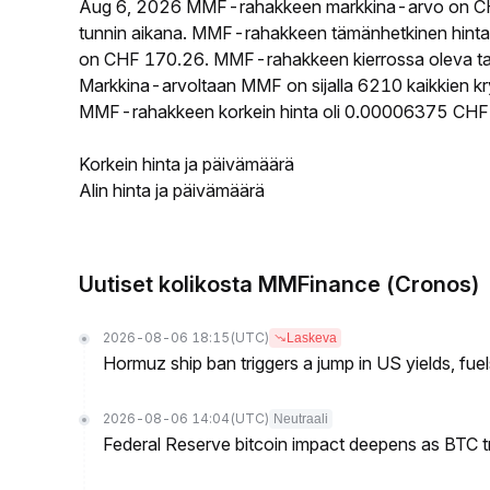
Aug 6, 2026 MMF-rahakkeen markkina-arvo on CH
tunnin aikana. MMF-rahakkeen tämänhetkinen hinta
on CHF 170.26. MMF-rahakkeen kierrossa oleva tarj
Markkina-arvoltaan MMF on sijalla 6210 kaikkien kr
MMF-rahakkeen korkein hinta oli 0.00006375 CHF j
Korkein hinta ja päivämäärä
Alin hinta ja päivämäärä
Uutiset kolikosta MMFinance (Cronos)
2026-08-06 18:15
(UTC)
Laskeva
Hormuz ship ban triggers a jump in US yields, fuel
2026-08-06 14:04
(UTC)
Neutraali
Federal Reserve bitcoin impact deepens as BTC t