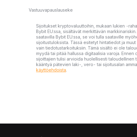
Vastuuvapauslauseke
Sijoitukset kryptovaluuttoihin, mukaan lukien -rah
Bybit EU:ssa, sisältävät merkittävän markkinariskin. 
saatavilla Bybit EU:ssa, se voi tulla saataville my
sijoitustuloksista. Tässä esitetyt hintatiedot ja muut 
vain tiedotustarkoituksiin. Tämä sisältö ei ole talou
myydä tai pitää hallussa digitaalisia varoja. Ennen di
sijoittajien tulisi arvioida huolellisesti taloudellin
kääntyä pätevien laki-, vero- tai sijoitusalan ammat
käyttöehdoista
.