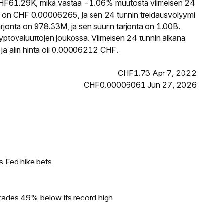
F61.29K, mikä vastaa -1.06% muutosta viimeisen 24
 on CHF 0.00006265, ja sen 24 tunnin treidausvolyymi
onta on 978.33M, ja sen suurin tarjonta on 1.00B.
yptovaluuttojen joukossa. Viimeisen 24 tunnin aikana
a alin hinta oli 0.00006212 CHF.
CHF1.73 Apr 7, 2022
CHF0.00006061 Jun 27, 2026
s Fed hike bets
rades 49% below its record high