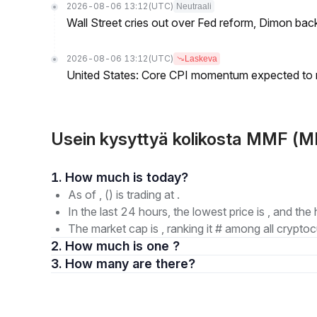
2026-08-06 13:12
(UTC)
Neutraali
Wall Street cries out over Fed reform, Dimon back
2026-08-06 13:12
(UTC)
Laskeva
United States: Core CPI momentum expected to re
Usein kysyttyä kolikosta MMF (
1. How much is today?
As of , () is trading at .
In the last 24 hours, the lowest price is , and the 
The market cap is , ranking it # among all cryptoc
2. How much is one ?
3. How many are there?