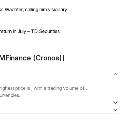
s Wachter, calling him visionary
turn in July – TD Securities
MMFinance (Cronos))
highest price is , with a trading volume of .
urrencies.