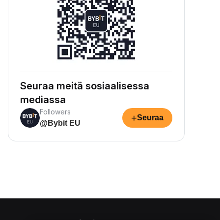
Seuraa meitä sosiaalisessa
mediassa
Followers
+
Seuraa
@Bybit EU