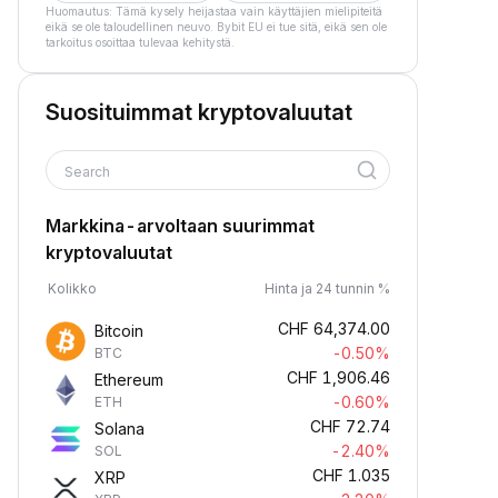
Huomautus: Tämä kysely heijastaa vain käyttäjien mielipiteitä
eikä se ole taloudellinen neuvo. Bybit EU ei tue sitä, eikä sen ole
tarkoitus osoittaa tulevaa kehitystä.
Suosituimmat kryptovaluutat
Search
Markkina-arvoltaan suurimmat
kryptovaluutat
Kolikko
Hinta ja 24 tunnin %
CHF
64,374.00
Bitcoin
-0.50%
BTC
CHF
1,906.46
Ethereum
-0.60%
ETH
CHF
72.74
Solana
-2.40%
SOL
CHF
1.035
XRP