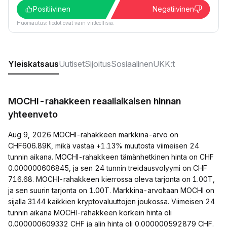
Positiivinen
Negatiivinen
Huomautus: tiedot ovat vain viitteellisiä.
Yleiskatsaus
Uutiset
Sijoitus
Sosiaalinen
UKK:t
MOCHI-rahakkeen reaaliaikaisen hinnan
yhteenveto
Aug 9, 2026 MOCHI-rahakkeen markkina-arvo on
CHF606.89K, mikä vastaa +1.13% muutosta viimeisen 24
tunnin aikana. MOCHI-rahakkeen tämänhetkinen hinta on CHF
0.000000606845, ja sen 24 tunnin treidausvolyymi on CHF
716.68. MOCHI-rahakkeen kierrossa oleva tarjonta on 1.00T,
ja sen suurin tarjonta on 1.00T. Markkina-arvoltaan MOCHI on
sijalla 3144 kaikkien kryptovaluuttojen joukossa. Viimeisen 24
tunnin aikana MOCHI-rahakkeen korkein hinta oli
0.000000609332 CHF ja alin hinta oli 0.000000592879 CHF.