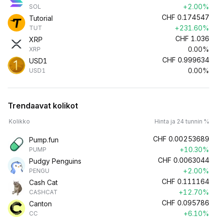
+2.00%
SOL
CHF
0.174547
Tutorial
+231.60%
TUT
CHF
1.036
XRP
0.00%
XRP
CHF
0.999634
USD1
0.00%
USD1
Trendaavat kolikot
Kolikko
Hinta ja 24 tunnin %
CHF
0.00253689
Pump.fun
+10.30%
PUMP
CHF
0.0063044
Pudgy Penguins
+2.00%
PENGU
CHF
0.111164
Cash Cat
+12.70%
CASHCAT
CHF
0.095786
Canton
+6.10%
CC