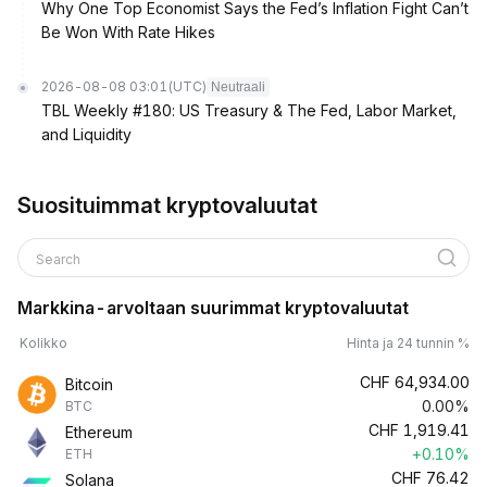
Why One Top Economist Says the Fed’s Inflation Fight Can’t
Be Won With Rate Hikes
2026-08-08 03:01
(UTC)
Neutraali
TBL Weekly #180: US Treasury & The Fed, Labor Market,
and Liquidity
Suosituimmat kryptovaluutat
Search
Markkina-arvoltaan suurimmat kryptovaluutat
Kolikko
Hinta ja 24 tunnin %
CHF
64,934.00
Bitcoin
0.00%
BTC
CHF
1,919.41
Ethereum
+0.10%
ETH
CHF
76.42
Solana