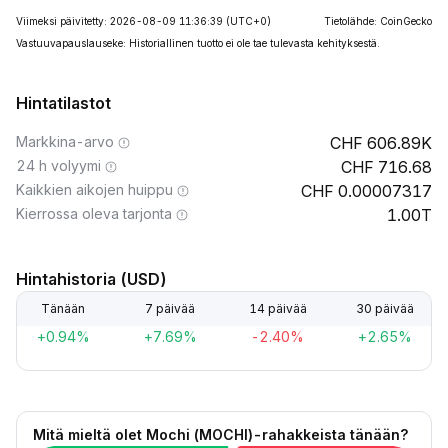
Viimeksi päivitetty: 2026-08-09 11:36:39
(UTC+0)
Tietolähde: CoinGecko
Vastuuvapauslauseke: Historiallinen tuotto ei ole tae tulevasta kehityksestä.
Hintatilastot
Markkina-arvo
606.89K
24 h volyymi
716.68
Kaikkien aikojen huippu
0.00007317
Kierrossa oleva tarjonta
1.00T
Hintahistoria (USD)
Tänään
7 päivää
14 päivää
30 päivää
+0.94%
+7.69%
-2.40%
+2.65%
Mitä mieltä olet Mochi (MOCHI)-rahakkeista tänään?