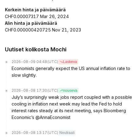
Korkein hinta ja päivämäärä
CHF0.00007317 Mar 26, 2024
Alin hinta ja päivämäärä
CHF0.000000420725 Nov 21, 2023
Uutiset kolikosta Mochi
2026-08-09 04:48
(UTC)
Laskeva
Economists generally expect the US annual inflation rate to
slow slightly.
2026-08-08 17:30
(UTC)
nouseva
July’s surprisingly weak jobs report coupled with a possible
cooling in inflation next week may lead the Fed to hold
interest rates steady at its next meeting, says Bloomberg
Economic’s @AnnaEconomist
2026-08-08 13:17
(UTC)
Neutraali