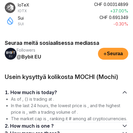
CHF
0.00314899
IoTeX
+37.00%
IOTX
CHF
0.691349
Sui
-0.30%
SUI
Seuraa meitä sosiaalisessa mediassa
Followers
+
Seuraa
@Bybit EU
Usein kysyttyä kolikosta MOCHI (Mochi)
1. How much is today?
As of , () is trading at .
In the last 24 hours, the lowest price is , and the highest
price is , with a trading volume of .
The market cap is , ranking it # among all cryptocurrencies.
2. How much is one ?