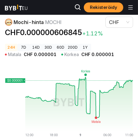
Rekisteröidy
Kryptohinnat
Mochi-hinta MOCHI
Mochi-hinta
MOCHI
CHF
CHF0.000000606845
+1.12%
24H
7D
14D
30D
60D
200D
1Y
Matala
CHF
0.000001
Korkea
CHF
0.000001