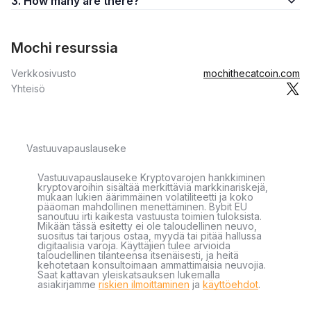
3. How many are there?
Mochi resurssia
Verkkosivusto
mochithecatcoin.com
Yhteisö
Vastuuvapauslauseke
Vastuuvapauslauseke Kryptovarojen hankkiminen
kryptovaroihin sisältää merkittäviä markkinariskejä,
mukaan lukien äärimmäinen volatiliteetti ja koko
pääoman mahdollinen menettäminen. Bybit EU
sanoutuu irti kaikesta vastuusta toimien tuloksista.
Mikään tässä esitetty ei ole taloudellinen neuvo,
suositus tai tarjous ostaa, myydä tai pitää hallussa
digitaalisia varoja. Käyttäjien tulee arvioida
taloudellinen tilanteensa itsenäisesti, ja heitä
kehotetaan konsultoimaan ammattimaisia neuvojia.
Saat kattavan yleiskatsauksen lukemalla
asiakirjamme
riskien ilmoittaminen
ja
käyttöehdot
.