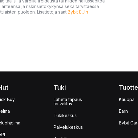
gitaalisilla varoilla treidausta tai niiden hallussapitoa
en tilanteensa ja riskinsietokykynsä sekä tarvittaessa
tilaisten puoleen. Lisätietoja saat
Bybit EU:n
lut
Tuki
Tuotte
ick Buy
Lähetä tapaus
Kauppa
tai valitus
jelma
Earn
Tukikeskus
eluohjelma
Bybit Car
Palvelukeskus
API