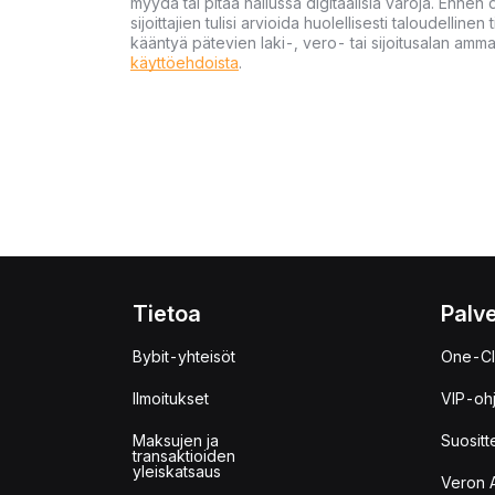
myydä tai pitää hallussa digitaalisia varoja. Ennen di
sijoittajien tulisi arvioida huolellisesti taloudellin
kääntyä pätevien laki-, vero- tai sijoitusalan ammat
käyttöehdoista
.
Tietoa
Palve
Bybit-yhteisöt
One-Cl
Ilmoitukset
VIP-oh
Maksujen ja
Suositt
transaktioiden
yleiskatsaus
Veron 