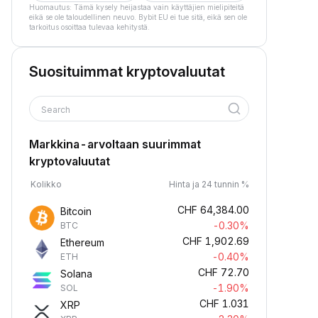
Huomautus: Tämä kysely heijastaa vain käyttäjien mielipiteitä
eikä se ole taloudellinen neuvo. Bybit EU ei tue sitä, eikä sen ole
tarkoitus osoittaa tulevaa kehitystä.
Suosituimmat kryptovaluutat
Search
Markkina-arvoltaan suurimmat
kryptovaluutat
Kolikko
Hinta ja 24 tunnin %
CHF
64,384.00
Bitcoin
-0.30%
BTC
CHF
1,902.69
Ethereum
-0.40%
ETH
CHF
72.70
Solana
-1.90%
SOL
CHF
1.031
XRP