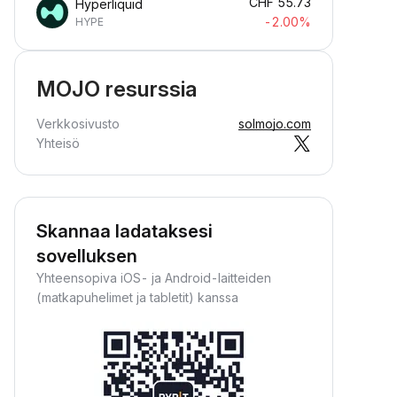
CHF
55.73
Hyperliquid
-2.00%
HYPE
MOJO resurssia
Verkkosivusto
solmojo.com
Yhteisö
Skannaa ladataksesi
sovelluksen
Yhteensopiva iOS- ja Android-laitteiden
(matkapuhelimet ja tabletit) kanssa