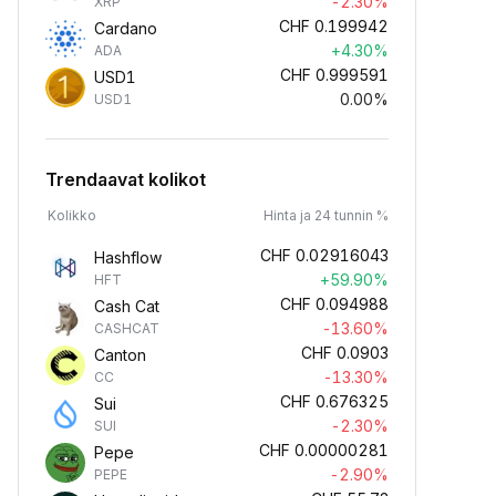
-2.30%
XRP
CHF
0.199942
Cardano
+4.30%
ADA
CHF
0.999591
USD1
0.00%
USD1
Trendaavat kolikot
Kolikko
Hinta ja 24 tunnin %
CHF
0.02916043
Hashflow
+59.90%
HFT
CHF
0.094988
Cash Cat
-13.60%
CASHCAT
CHF
0.0903
Canton
-13.30%
CC
CHF
0.676325
Sui
-2.30%
SUI
CHF
0.00000281
Pepe
-2.90%
PEPE