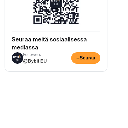
Seuraa meitä sosiaalisessa
mediassa
Followers
+
Seuraa
@Bybit EU