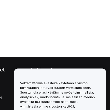
et
Lakiasiat
Eturistiriitapolitiikka
Välttämättömiä evästeitä käytetään sivuston
toimivuuden ja turvallisuuden varmistamiseen.
Yhteenveto säilytys- ja
hallinnointikäytännöstä
Suostumuksellasi käytämme myös toiminnallisia,
analytiikka-, markkinointi- ja sosiaalisen median
d
ESG-tiedot
evästeitä muistaaksemme asetuksesi,
ymmärtääksemme sivuston käyttöä,