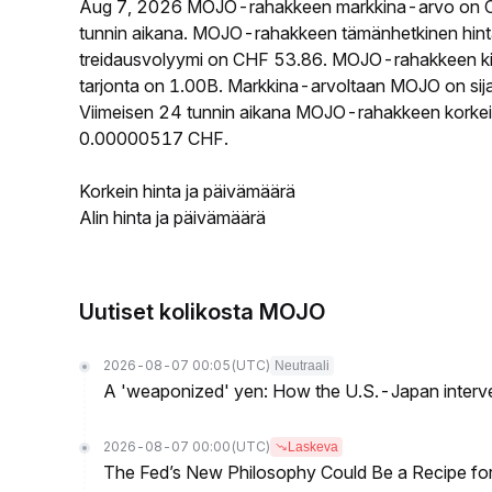
Aug 7, 2026 MOJO-rahakkeen markkina-arvo on C
tunnin aikana. MOJO-rahakkeen tämänhetkinen hin
treidausvolyymi on CHF 53.86. MOJO-rahakkeen kier
tarjonta on 1.00B. Markkina-arvoltaan MOJO on sija
Viimeisen 24 tunnin aikana MOJO-rahakkeen korkein 
0.00000517 CHF.
Korkein hinta ja päivämäärä
Alin hinta ja päivämäärä
Uutiset kolikosta MOJO
2026-08-07 00:05
(UTC)
Neutraali
A 'weaponized' yen: How the U.S.-Japan interve
2026-08-07 00:00
(UTC)
Laskeva
The Fed’s New Philosophy Could Be a Recipe for I