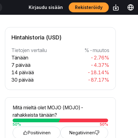
Rekisteröidy
Kirjaudu sisään
Hintahistoria (USD)
Tietojen vertailu
%-muutos
Tänään
-2.76%
7 päivää
-4.37%
14 päivää
-18.14%
30 päivää
-87.17%
Mitä mieltä olet MOJO (MOJO)-
rahakkeista tänään?
50
%
50
%
Positiivinen
Negatiivinen