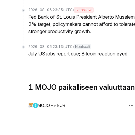
2026-08-06 23:35
(UTC)
Laskeva
Fed Bank of St. Louis President Alberto Musalem s
2% target, policymakers cannot afford to tolerate h
stronger productivity growth.
2026-08-06 23:13
(UTC)
Neutraali
July US jobs report due; Bitcoin reaction eyed
1 MOJO paikalliseen valuuttaan
MOJO –> EUR
--