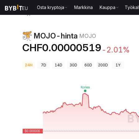
Osta kryptoja
Markkina
Kauppa
Työkal
Kryptohinnat
MOJO-hinta MOJO
MOJO-hinta
MOJO
CHF0.00000519
-2.01%
24H
7D
14D
30D
60D
200D
1Y