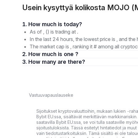
Usein kysyttyä kolikosta MOJO 
1. How much is today?
As of , () is trading at .
In the last 24 hours, the lowest price is , and the 
The market cap is , ranking it # among all cryptoc
2. How much is one ?
3. How many are there?
Vastuuvapauslauseke
Sijoitukset kryptovaluuttoihin, mukaan lukien -rah
Bybit EU:ssa, sisältävät merkittävän markkinariskin. 
saatavilla Bybit EU:ssa, se voi tulla saataville my
sijoitustuloksista. Tässä esitetyt hintatiedot ja muut 
vain tiedotustarkoituksiin. Tämä sisältö ei ole talou