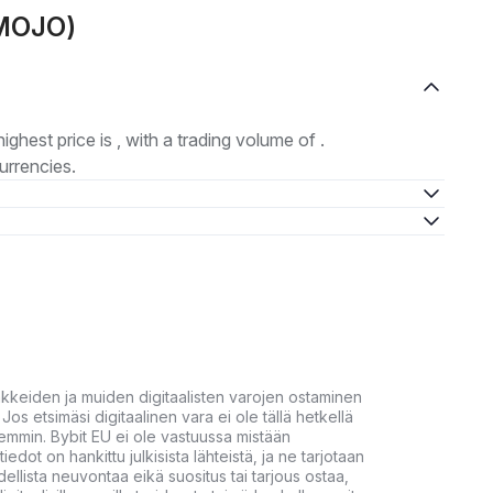
(MOJO)
highest price is , with a trading volume of .
urrencies.
akkeiden ja muiden digitaalisten varojen ostaminen
Jos etsimäsi digitaalinen vara ei ole tällä hetkellä
öhemmin. Bybit EU ei ole vastuussa mistään
tiedot on hankittu julkisista lähteistä, ja ne tarjotaan
dellista neuvontaa eikä suositus tai tarjous ostaa,