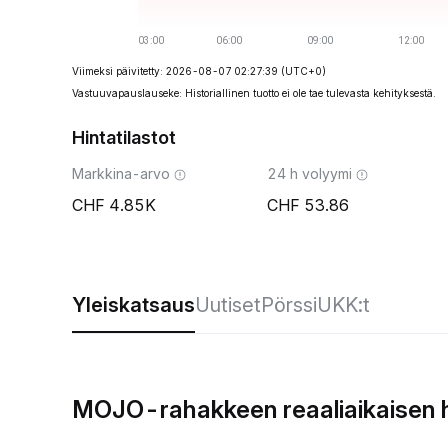
Viimeksi päivitetty: 2026-08-07 02:27:39
(UTC+0)
Vastuuvapauslauseke: Historiallinen tuotto ei ole tae tulevasta kehityksestä.
Hintatilastot
Markkina-arvo
24 h volyymi
4.85K
53.86
Yleiskatsaus
Uutiset
Pörssi
UKK:t
MOJO-rahakkeen reaaliaikaisen 