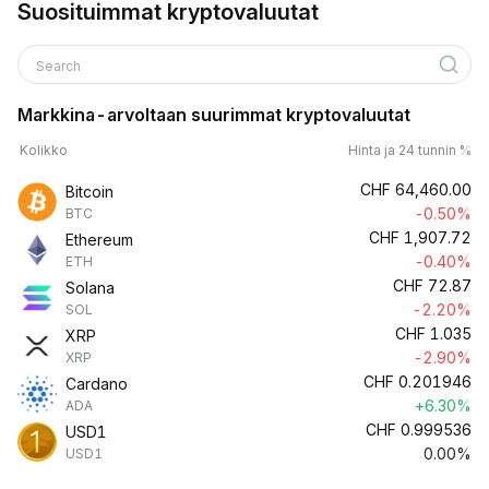
Suosituimmat kryptovaluutat
Search
Markkina-arvoltaan suurimmat kryptovaluutat
Kolikko
Hinta ja 24 tunnin %
CHF
64,460.00
Bitcoin
-0.50%
BTC
CHF
1,907.72
Ethereum
-0.40%
ETH
CHF
72.87
Solana
-2.20%
SOL
CHF
1.035
XRP
-2.90%
XRP
CHF
0.201946
Cardano
+6.30%
ADA
CHF
0.999536
USD1
0.00%
USD1