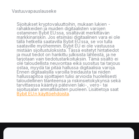
Vastuuvapauslauseke
Sijoitukset kryptovaluuttoihin, mukaan lukien -
rahakkeiden ja muiden digitaalisten varojen
ostaminen Bybit EU:ssa, sisältävät merkittävän
markkinariskin. Jos etsimäsi digitaalinen vara ei ole
tällä hetkellä saatavilla Bybit EU:ssa, se voi tulla
saataville myöhemmin. Bybit EU ei ole vastuussa
mistään sijoitustuloksista. Tässä esitetyt hintatiedot
ja muut tiedot on hankittu julkisista lähteistä, ja ne
tarjotaan vain tiedotustarkoituksiin. Tämä sisältö ei
ole taloudellista neuvontaa eikä suositus tai tarjous
ostaa, myydä tai pitää hallussa digitaalisia varoja.
Ennen digitaalisilla varoilla treidausta tai niiden
hallussapitoa sijoittajien tulisi arvioida huolellisesti
taloudellinen tilanteensa ja riskinsietokykynsä sekä
tarvittaessa kääntyä pätevien laki-, vero- tai
sijoitusalan ammattilaisten puoleen. Lisätietoja saat
Bybit EU:n käyttöehdoista
.
Tietoa