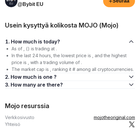
+
Seuraa
@Bybit EU
Usein kysyttyä kolikosta MOJO (Mojo)
1. How much is today?
As of , () is trading at .
In the last 24 hours, the lowest price is , and the highest
price is , with a trading volume of .
The market cap is , ranking it # among all cryptocurrencies.
2. How much is one ?
3. How many are there?
Mojo resurssia
Verkkosivusto
mojotheoriginal.com
Yhteisö