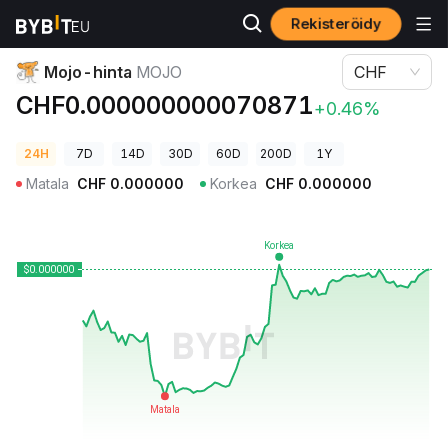
Rekisteröidy
Kryptohinnat
Mojo-hinta MOJO
Mojo-hinta
MOJO
CHF
CHF0.000000000070871
+0.46%
24H
7D
14D
30D
60D
200D
1Y
Matala
CHF
0.000000
Korkea
CHF
0.000000