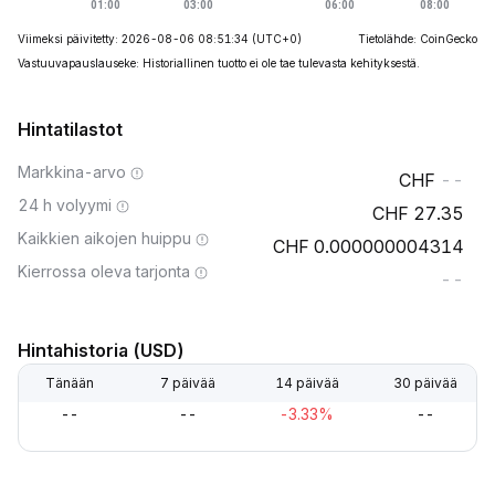
Viimeksi päivitetty: 2026-08-06 08:51:34
(UTC+0)
Tietolähde: CoinGecko
Vastuuvapauslauseke: Historiallinen tuotto ei ole tae tulevasta kehityksestä.
Hintatilastot
Markkina-arvo
--
24 h volyymi
27.35
Kaikkien aikojen huippu
0.000000004314
Kierrossa oleva tarjonta
--
Hintahistoria (USD)
Tänään
7 päivää
14 päivää
30 päivää
--
--
-3.33%
--