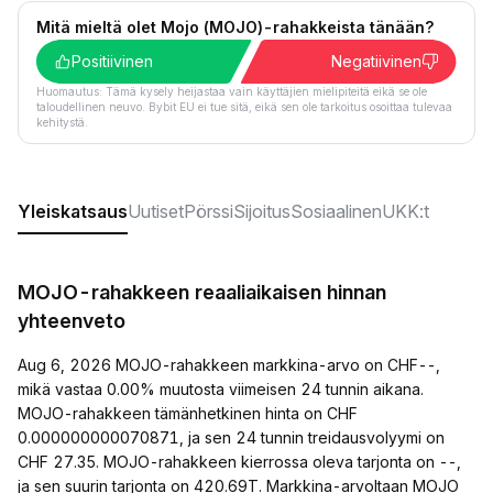
Mitä mieltä olet Mojo (MOJO)-rahakkeista tänään?
Positiivinen
Negatiivinen
Huomautus: Tämä kysely heijastaa vain käyttäjien mielipiteitä eikä se ole
taloudellinen neuvo. Bybit EU ei tue sitä, eikä sen ole tarkoitus osoittaa tulevaa
kehitystä.
Yleiskatsaus
Uutiset
Pörssi
Sijoitus
Sosiaalinen
UKK:t
MOJO-rahakkeen reaaliaikaisen hinnan
yhteenveto
Aug 6, 2026 MOJO-rahakkeen markkina-arvo on CHF--,
mikä vastaa 0.00% muutosta viimeisen 24 tunnin aikana.
MOJO-rahakkeen tämänhetkinen hinta on CHF
0.000000000070871, ja sen 24 tunnin treidausvolyymi on
CHF 27.35. MOJO-rahakkeen kierrossa oleva tarjonta on --,
ja sen suurin tarjonta on 420.69T. Markkina-arvoltaan MOJO