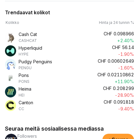
Trendaavat kolikot
Kolikko
Hinta ja 24 tunnin %
CHF
0.098966
Cash Cat
+2.40%
CASHCAT
CHF
56.14
Hyperliquid
-1.90%
HYPE
CHF
0.00602649
Pudgy Penguins
-1.60%
PENGU
CHF
0.02110862
Pons
+11.90%
PONS
CHF
0.208299
Heima
-28.90%
HEI
CHF
0.091818
Canton
-9.40%
CC
Seuraa meitä sosiaalisessa mediassa
Followers