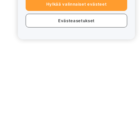
Hylkää valinnaiset evästeet
Evästeasetukset
eet
Lakiasiat
Eturistiriitapolitiikka
Yhteenveto säilytys- ja
hallinnointikäytännöstä
rd
ESG-tiedot
Crypto-Asset White Papers