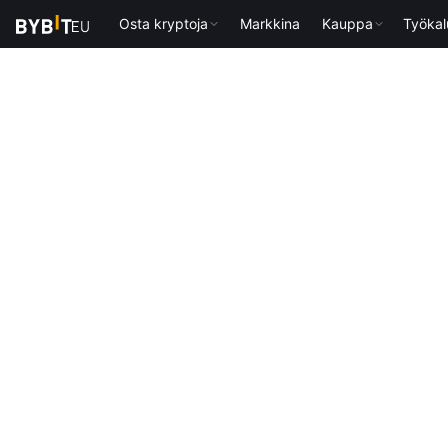
Osta kryptoja
Markkina
Kauppa
Työkal